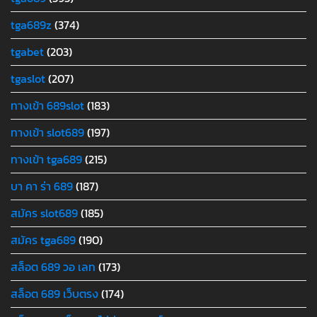
tga689z
(374)
tgabet
(203)
tgaslot
(207)
ทางเข้า 689slot
(183)
ทางเข้า slot689
(197)
ทางเข้า tga689
(215)
บา คา ร่า 689
(187)
สมัคร slot689
(185)
สมัคร tga689
(190)
สล็อต 689 วอ เลท
(173)
สล็อต 689 เว็บตรง
(174)