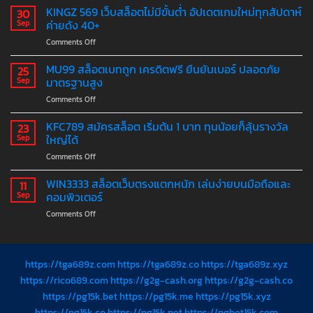
BET
KINGZ 569 เว็บสล็อตไม่มีขั้นต่ำ อัปเดตเกมใหม่ทุกสัปดาห์
30
88
ค่ายดัง 40+
Sep
เว็บ
on
Comments Off
สล็อต
KINGZ
แตก
569
MU99 สล็อตเบทถูก เครดิตฟรี ยืนยันเบอร์ ปลอดภัย
หนัก
25
เว็บ
ที่สุด
มาตรฐานสูง
Sep
สล็อต
โบนัส
on
Comments Off
ไม่มี
แตก
MU99
ขั้น
ง่าย
สล็อต
KFC789 สมัครสล็อต เริ่มต้น 1 บาท ทุนน้อยก็ลุ้นรางวัล
ต่ำ
23
ทุก
เบท
อัปเดต
ใหญ่ได้
Sep
วัน
ถูก
เกม
ไม่
on
Comments Off
เครดิต
ใหม่
อั้น
KFC789
ฟรี
ทุก
สมัคร
WIN3333 สล็อตเว็บตรงแตกหนัก เล่นง่ายบนมือถือและ
ยืนยัน
11
สัปดาห์
สล็อต
เบอร์
คอมพิวเตอร์
Sep
ค่าย
เริ่ม
ปลอดภัย
ดัง
on
Comments Off
ต้น
มาตรฐาน
40+
WIN3333
1
สูง
สล็อต
บาท
เว็บ
ทุน
ตรง
https://tga689z.com
https://tga689z.co
https://tga689z.xyz
น้อย
แตก
ก็
https://rico689.com
https://g2g-cash.org
https://g2g-cash.co
หนัก
ลุ้น
https://pg15k.bet
https://pg15k.me
https://pg15k.xyz
เล่น
รางวัล
ง่าย
https://pg15k.co
https://pg15k.net
https://pgbet15k.com
ใหญ่