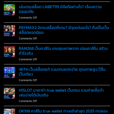
pepsi123
มันส์
หนัก
เว็บ
เล่นเกมสล็อต LABET99 มีข้อดีอย่างไร? เรื่องความ
แจ็ค
ทุก
พนัน
พอต
ปลอดภัย
วัน
ออนไลน์
แตก
on
Comments Off
ถูก
ง่าย
เล่น
กฎหมาย
ทำ
เกม
PAYMAX2 มีเกมสล็อตกี่เกม? มีจุดเด่นอะไร? ถึงเป็นเว็บ
เล่น
กำไร
สล็อต
ง่าย
สล็อตยอดนิยม
ได้
LABET99
ปลอดภัย
ทันที
on
Comments Off
มี
100%
PAYMAX2
ข้อดี
มี
RAM268 เว็บคาสิโน เกมคุณภาพจาก บ่อนคาสิโน สร้าง
อย่างไร?
เกม
เรื่อง
กำไรจริง
สล็อต
ความ
on
Comments Off
กี่
ปลอดภัย
RAM268
เกม?
เว็บ
4KTH เว็บสล็อตแท้ รวมเกมแตกง่าย คุณภาพสูง ไว้ใน
มี
คา
จุด
เว็บเดียว
สิโน
เด่น
on
Comments Off
เกม
อะไร?
4KTH
คุณภาพ
ถึง
เว็บ
H1SLOT บาคาร่า true wallet เว็บตรง รวมค่ายชั้นนำ
จาก
เป็น
สล็อต
บ่อน
เล่นง่ายได้เงินจริง
เว็บ
แท้
คา
สล็อต
on
Comments Off
รวม
สิโน
ยอด
H1SLOT
เกม
สร้าง
นิยม
บา
OK918 คาสิโน true wallet ทางเข้าล่าสุด 2025 ทดลอง
แตก
กำไร
คา