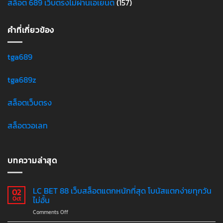
สล็อต 689 เว็บตรงไม่ผ่านเอเยนต์
(157)
คำที่เกี่ยวข้อง
tga689
tga689z
สล็อตเว็บตรง
สล็อตวอเลท
บทความล่าสุด
LC BET 88 เว็บสล็อตแตกหนักที่สุด โบนัสแตกง่ายทุกวัน
02
ไม่อั้น
Oct
on
Comments Off
LC