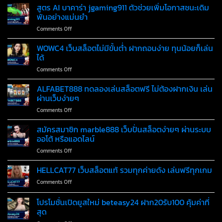
คา
สูตร AI บาคาร่า jgaming911 ตัวช่วยเพิ่มโอกาสชนะเดิม
เพิ่ม
ยูสเซอร์
สิ
โอ
พันอย่างแม่นยำ
เดียว
โน
กา
on
Comments Off
ออนไลน์
ส
สูตร
กับ
แจ็ค
AI
WOWC4 เว็บสล็อตไม่มีขั้นต่ำ ฝากถอนง่าย ทุนน้อยก็เล่น
SNOOKBET888
พอต
บา
เว็บ
ได้
คา
ตรง
on
Comments Off
ร่า
ไม่
WOWC4
jgaming911
ผ่าน
เว็บ
ALFABET888 ทดลองเล่นสล็อตฟรี ไม่ต้องฝากเงิน เล่น
ตัว
เอเย่นต์
สล็อต
ช่วย
ผ่านเว็บง่ายๆ
ปลอดภัย
ไม่มี
เพิ่ม
on
Comments Off
ขั้น
โอกาส
ALFABET888
ต่ำ
ชนะ
ทดลอง
สมัครสมาชิก marble888 เว็บปั่นสล็อตง่ายๆ ผ่านระบบ
ฝาก
เดิม
เล่น
ถอน
ออโต้ หรือแอดไลน์
พัน
สล็อต
ง่าย
อย่าง
on
Comments Off
ฟรี
ทุน
แม่นยำ
สมัคร
ไม่
น้อย
สมาชิก
HELLCAT77 เว็บสล็อตแท้ รวมทุกค่ายดัง เล่นฟรีทุกเกม
ต้อง
ก็
marble888
ฝาก
เล่น
on
Comments Off
เว็บ
เงิน
ได้
HELLCAT77
ปั่น
เล่น
เว็บ
โปรโมชั่นเปิดยูสใหม่ beteasy24 ฝาก20รับ100 คุ้มค่าที่
สล็อต
ผ่าน
สล็อต
ง่ายๆ
สุด
เว็บ
แท้
ผ่าน
ง่ายๆ