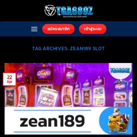
Skip
to
content
สมัครสมาชิก
เข้าสู่ระบบ
TAG ARCHIVES:
ZEAN189 SLOT
22
Apr