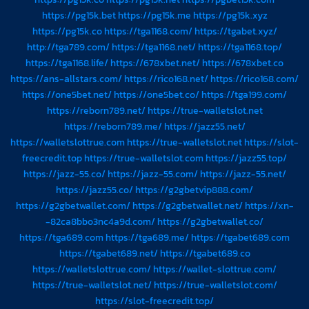
บน
ได้
https://pg15k.bet
https://pg15k.me
https://pg15k.xyz
มือ
https://pg15k.co
https://tga1168.com/
https://tgabet.xyz/
ถือ
และ
http://tga789.com/
https://tga1168.net/
https://tga1168.top/
คอมพิวเตอร์
https://tga1168.life/
https://678xbet.net/
https://678xbet.co
https://ans-allstars.com/
https://rico168.net/
https://rico168.com/
https://one5bet.net/
https://one5bet.co/
https://tga199.com/
https://reborn789.net/
https://true-walletslot.net
https://reborn789.me/
https://jazz55.net/
https://walletslottrue.com
https://true-walletslot.net
https://slot-
freecredit.top
https://true-walletslot.com
https://jazz55.top/
https://jazz-55.co/
https://jazz-55.com/
https://jazz-55.net/
https://jazz55.co/
https://g2gbetvip888.com/
https://g2gbetwallet.com/
https://g2gbetwallet.net/
https://xn-
-82ca8bbo3nc4a9d.com/
https://g2gbetwallet.co/
https://tga689.com
https://tga689.me/
https://tgabet689.com
https://tgabet689.net/
https://tgabet689.co
https://walletslottrue.com/
https://wallet-slottrue.com/
https://true-walletslot.net/
https://true-walletslot.com/
https://slot-freecredit.top/