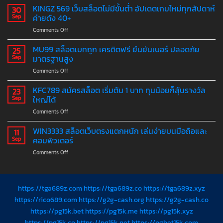
BET
KINGZ 569 เว็บสล็อตไม่มีขั้นต่ำ อัปเดตเกมใหม่ทุกสัปดาห์
30
88
ค่ายดัง 40+
Sep
เว็บ
on
Comments Off
สล็อต
KINGZ
แตก
569
MU99 สล็อตเบทถูก เครดิตฟรี ยืนยันเบอร์ ปลอดภัย
หนัก
25
เว็บ
ที่สุด
มาตรฐานสูง
Sep
สล็อต
โบนัส
on
Comments Off
ไม่มี
แตก
MU99
ขั้น
ง่าย
สล็อต
KFC789 สมัครสล็อต เริ่มต้น 1 บาท ทุนน้อยก็ลุ้นรางวัล
ต่ำ
23
ทุก
เบท
อัปเดต
ใหญ่ได้
Sep
วัน
ถูก
เกม
ไม่
on
Comments Off
เครดิต
ใหม่
อั้น
KFC789
ฟรี
ทุก
สมัคร
WIN3333 สล็อตเว็บตรงแตกหนัก เล่นง่ายบนมือถือและ
ยืนยัน
11
สัปดาห์
สล็อต
เบอร์
คอมพิวเตอร์
Sep
ค่าย
เริ่ม
ปลอดภัย
ดัง
on
Comments Off
ต้น
มาตรฐาน
40+
WIN3333
1
สูง
สล็อต
บาท
เว็บ
ทุน
ตรง
https://tga689z.com
https://tga689z.co
https://tga689z.xyz
น้อย
แตก
ก็
https://rico689.com
https://g2g-cash.org
https://g2g-cash.co
หนัก
ลุ้น
https://pg15k.bet
https://pg15k.me
https://pg15k.xyz
เล่น
รางวัล
ง่าย
https://pg15k.co
https://pg15k.net
https://pgbet15k.com
ใหญ่