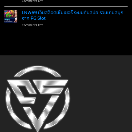
on
Comments Off
รวม
ระบบ
โปร
ทุก
ออ
โม
ค่าย
LNW69 เว็บสล็อตมีใบเซอร์ ระบบทันสมัย รวมเกมสนุก
โต้
ชั่น
ดัง
จาก PG Slot
หรือ
เปิด
เล่น
แอด
on
Comments Off
ยูส
ฟรี
ไลน์
LNW69
ใหม่
ทุก
เว็บ
beteasy24
เกม
สล็อต
ฝาก20รับ100
มี
คุ้ม
ใบ
ค่าที่
เซอร์
สุด
ระบบ
ทัน
สมัย
รวม
เกม
สนุก
จาก
PG
Slot