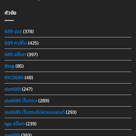
หัวข้อ
689 slot
(378)
689 คาสิโน
(425)
689 สล็อต
(397)
Blog
(85)
RICO689
(48)
slot689
(247)
slot689 เว็บตรง
(289)
slot689 เว็บตรงไม่ผ่านเอเยนต์
(293)
tga สล็อต
(239)
tga689
(393)