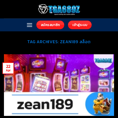
Skip
to
content
สมัครสมาชิก
เข้าสู่ระบบ
TAG ARCHIVES:
ZEAN189 สล็อต
22
Apr