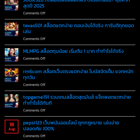
เว็บ
ง่าย
สุดปี 2025
ใหญ่
ตรง
บน
ได้
on
Comments Off
อันดับ
มือ
JOOX928
1
ถือ
ทดลอง
texas501 สล็อตแตกง่าย ถอนเงินได้จริง การันตีทุกยอด
รวม
และ
เล่น
เกม
เล่น
คอมพิวเตอร์
สล็อต
สล็อต
on
Comments Off
ฟรี
ทุก
texas501
ดี
ค่าย
สล็อต
MLMPG สล็อตทุนน้อย เริ่มต้น 1 บาท ทำกำไรได้จริง
จริง
ดัง
แตก
หรือ
โบนัส
on
Comments Off
ง่าย
ไม่?
แตก
MLMPG
ถอน
คุ้ม
ง่าย
สล็อต
rm6com สล็อตเว็บตรงแตกง่าย โบนัสจัดเต็ม แจกหนัก
เงิน
ค่าที่
ทุน
ได้
ทุกวัน
สุด
น้อย
จริง
ปี
on
Comments Off
เริ่ม
กา
2025
rm6com
ต้น
รัน
สล็อต
1
topgame191 รวมเกมสล็อตสุดมันส์ แจ็คพอตแตกง่าย
ตี
เว็บ
บาท
ทำกำไรได้ทันที
ทุก
ตรง
ทำ
ยอด
on
Comments Off
แตก
กำไร
เล่น
topgame191
ง่าย
ได้
รวม
pepsi123 เว็บพนันออนไลน์ ถูกกฎหมาย เล่นง่าย
โบนัส
จริง
18
เกม
จัด
ปลอดภัย 100%
Aug
สล็อต
เต็ม
on
Comments Off
สุด
แจก