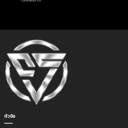
on
Comments Off
ยูส
ฟรี
ไลน์
LNW69
ใหม่
ทุก
เว็บ
beteasy24
เกม
สล็อต
ฝาก20รับ100
มี
คุ้ม
ใบ
ค่าที่
เซอร์
สุด
ระบบ
ทัน
สมัย
รวม
เกม
สนุก
จาก
PG
Slot
หัวข้อ