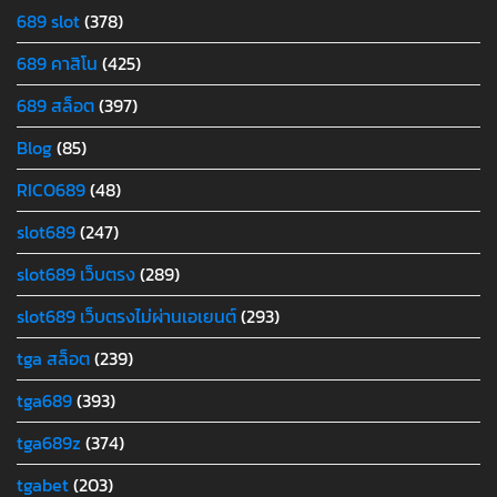
689 slot
(378)
689 คาสิโน
(425)
689 สล็อต
(397)
Blog
(85)
RICO689
(48)
slot689
(247)
slot689 เว็บตรง
(289)
slot689 เว็บตรงไม่ผ่านเอเยนต์
(293)
tga สล็อต
(239)
tga689
(393)
tga689z
(374)
tgabet
(203)