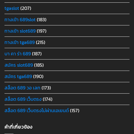
tgaslot
(207)
ทางเข้า 689slot
(183)
ทางเข้า slot689
(197)
ทางเข้า tga689
(215)
บา คา ร่า 689
(187)
สมัคร slot689
(185)
สมัคร tga689
(190)
สล็อต 689 วอ เลท
(173)
สล็อต 689 เว็บตรง
(174)
สล็อต 689 เว็บตรงไม่ผ่านเอเยนต์
(157)
คำที่เกี่ยวข้อง