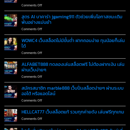
สล็อต
ทุก
on
Comments Off
AI
เกม
เล่น
แม่นยำ
ใน
คา
สูตร AI บาคาร่า jgaming911 ตัวช่วยเพิ่มโอกาสชนะเดิม
เพิ่ม
ยูสเซอร์
สิ
โอ
พันอย่างแม่นยำ
เดียว
โน
กา
on
Comments Off
ออนไลน์
ส
สูตร
กับ
แจ็ค
AI
WOWC4 เว็บสล็อตไม่มีขั้นต่ำ ฝากถอนง่าย ทุนน้อยก็เล่น
SNOOKBET888
พอต
บา
เว็บ
ได้
คา
ตรง
on
Comments Off
ร่า
ไม่
WOWC4
jgaming911
ผ่าน
เว็บ
ALFABET888 ทดลองเล่นสล็อตฟรี ไม่ต้องฝากเงิน เล่น
ตัว
เอเย่นต์
สล็อต
ช่วย
ผ่านเว็บง่ายๆ
ปลอดภัย
ไม่มี
เพิ่ม
on
Comments Off
ขั้น
โอกาส
ALFABET888
ต่ำ
ชนะ
ทดลอง
สมัครสมาชิก marble888 เว็บปั่นสล็อตง่ายๆ ผ่านระบบ
ฝาก
เดิม
เล่น
ถอน
ออโต้ หรือแอดไลน์
พัน
สล็อต
ง่าย
อย่าง
on
Comments Off
ฟรี
ทุน
แม่นยำ
สมัคร
ไม่
น้อย
สมาชิก
HELLCAT77 เว็บสล็อตแท้ รวมทุกค่ายดัง เล่นฟรีทุกเกม
ต้อง
ก็
marble888
ฝาก
เล่น
on
Comments Off
เว็บ
เงิน
ได้
HELLCAT77
ปั่น
เล่น
เว็บ
สล็อต