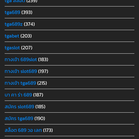
tga สล็อต
(239)
tga689
(393)
tga689z
(374)
tgabet
(203)
tgaslot
(207)
ทางเข้า 689slot
(183)
ทางเข้า slot689
(197)
ทางเข้า tga689
(215)
บา คา ร่า 689
(187)
สมัคร slot689
(185)
สมัคร tga689
(190)
สล็อต 689 วอ เลท
(173)