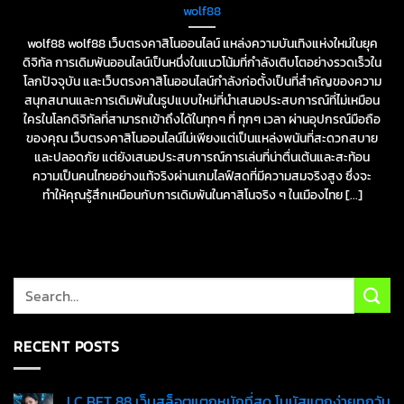
wolf88
wolf88 wolf88 เว็บตรงคาสิโนออนไลน์ แหล่งความบันเทิงแห่งใหม่ในยุค
ดิจิทัล การเดิมพันออนไลน์เป็นหนึ่งในแนวโน้มที่กำลังเติบโตอย่างรวดเร็วใน
โลกปัจจุบัน และเว็บตรงคาสิโนออนไลน์กำลังก่อตั้งเป็นที่สำคัญของความ
สนุกสนานและการเดิมพันในรูปแบบใหม่ที่นำเสนอประสบการณ์ที่ไม่เหมือน
ใครในโลกดิจิทัลที่สามารถเข้าถึงได้ในทุกๆ ที่ ทุกๆ เวลา ผ่านอุปกรณ์มือถือ
ของคุณ เว็บตรงคาสิโนออนไลน์ไม่เพียงแต่เป็นแหล่งพนันที่สะดวกสบาย
และปลอดภัย แต่ยังเสนอประสบการณ์การเล่นที่น่าตื่นเต้นและสะท้อน
ความเป็นคนไทยอย่างแท้จริงผ่านเกมไลฟ์สดที่มีความสมจริงสูง ซึ่งจะ
ทำให้คุณรู้สึกเหมือนกับการเดิมพันในคาสิโนจริง ๆ ในเมืองไทย [...]
RECENT POSTS
LC BET 88 เว็บสล็อตแตกหนักที่สุด โบนัสแตกง่ายทุกวัน