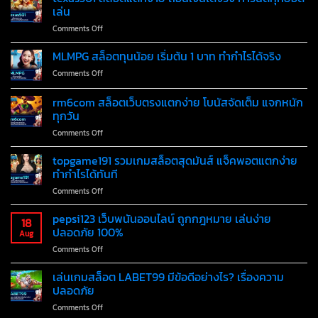
เล่น
เกม
เล่น
คอมพิวเตอร์
สล็อต
สล็อต
on
Comments Off
ฟรี
ทุก
texas501
ดี
ค่าย
สล็อต
MLMPG สล็อตทุนน้อย เริ่มต้น 1 บาท ทำกำไรได้จริง
จริง
ดัง
แตก
หรือ
โบนัส
on
Comments Off
ง่าย
ไม่?
แตก
MLMPG
ถอน
คุ้ม
ง่าย
สล็อต
rm6com สล็อตเว็บตรงแตกง่าย โบนัสจัดเต็ม แจกหนัก
เงิน
ค่าที่
ทุน
ได้
ทุกวัน
สุด
น้อย
จริง
ปี
on
Comments Off
เริ่ม
กา
2025
rm6com
ต้น
รัน
สล็อต
1
topgame191 รวมเกมสล็อตสุดมันส์ แจ็คพอตแตกง่าย
ตี
เว็บ
บาท
ทำกำไรได้ทันที
ทุก
ตรง
ทำ
ยอด
on
Comments Off
แตก
กำไร
เล่น
topgame191
ง่าย
ได้
รวม
pepsi123 เว็บพนันออนไลน์ ถูกกฎหมาย เล่นง่าย
โบนัส
จริง
18
เกม
จัด
ปลอดภัย 100%
Aug
สล็อต
เต็ม
on
Comments Off
สุด
แจก
pepsi123
มันส์
หนัก
เว็บ
เล่นเกมสล็อต LABET99 มีข้อดีอย่างไร? เรื่องความ
แจ็ค
ทุก
พนัน
พอต
ปลอดภัย
วัน
ออนไลน์
แตก
on
Comments Off
ถูก
ง่าย