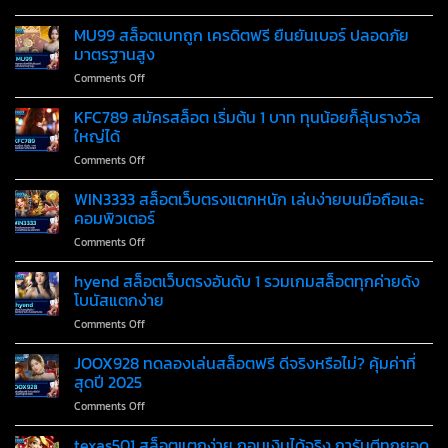
KINGZ
แตก
569
MU99 สล็อตเบทถูก เครดิตฟรี ยืนยันเบอร์ ปลอดภัย
หนัก
เว็บ
ที่สุด
มาตรฐานสูง
สล็อต
โบนัส
on
Comments Off
ไม่มี
แตก
MU99
ขั้น
ง่าย
สล็อต
KFC789 สมัครสล็อต เริ่มต้น 1 บาท ทุนน้อยก็ลุ้นรางวัล
ต่ำ
ทุก
เบท
อัปเดต
ใหญ่ได้
วัน
ถูก
เกม
ไม่
on
Comments Off
เครดิต
ใหม่
อั้น
KFC789
ฟรี
ทุก
สมัคร
WIN3333 สล็อตเว็บตรงแตกหนัก เล่นง่ายบนมือถือและ
ยืนยัน
สัปดาห์
สล็อต
เบอร์
คอมพิวเตอร์
ค่าย
เริ่ม
ปลอดภัย
ดัง
on
Comments Off
ต้น
มาตรฐาน
40+
WIN3333
1
สูง
สล็อต
hyend สล็อตเว็บตรงอันดับ 1 รวมเกมสล็อตทุกค่ายดัง
บาท
เว็บ
ทุน
โบนัสแตกง่าย
ตรง
น้อย
on
Comments Off
แตก
ก็
hyend
หนัก
ลุ้น
สล็อต
JOOX928 ทดลองเล่นสล็อตฟรี ดีจริงหรือไม่? คุ้มค่าที่
เล่น
รางวัล
เว็บ
ง่าย
สุดปี 2025
ใหญ่
ตรง
บน
ได้
on
Comments Off
อันดับ
มือ
JOOX928
1
ถือ
ทดลอง
texas501 สล็อตแตกง่าย ถอนเงินได้จริง การันตีทุกยอด
รวม
และ