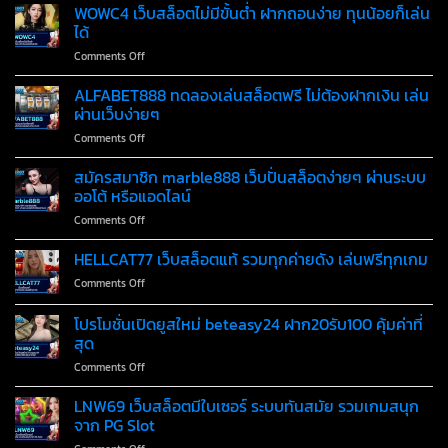
AI
WOWC4 เว็บสล็อตไม่มีขั้นต่ำ ฝากถอนง่าย ทุนน้อยก็เล่น
SNOOKBET888
พอต
บา
เว็บ
ได้
คา
ตรง
on
Comments Off
ร่า
ไม่
WOWC4
jgaming911
ผ่าน
เว็บ
ALFABET888 ทดลองเล่นสล็อตฟรี ไม่ต้องฝากเงิน เล่น
ตัว
เอเย่นต์
สล็อต
ช่วย
ผ่านเว็บง่ายๆ
ปลอดภัย
ไม่มี
เพิ่ม
on
Comments Off
ขั้น
โอกาส
ALFABET888
ต่ำ
ชนะ
ทดลอง
สมัครสมาชิก marble888 เว็บปั่นสล็อตง่ายๆ ผ่านระบบ
ฝาก
เดิม
เล่น
ถอน
ออโต้ หรือแอดไลน์
พัน
สล็อต
ง่าย
อย่าง
on
Comments Off
ฟรี
ทุน
แม่นยำ
สมัคร
ไม่
น้อย
สมาชิก
HELLCAT77 เว็บสล็อตแท้ รวมทุกค่ายดัง เล่นฟรีทุกเกม
ต้อง
ก็
marble888
ฝาก
เล่น
on
Comments Off
เว็บ
เงิน
ได้
HELLCAT77
ปั่น
เล่น
เว็บ
โปรโมชั่นเปิดยูสใหม่ beteasy24 ฝาก20รับ100 คุ้มค่าที่
สล็อต
ผ่าน
สล็อต
ง่ายๆ
สุด
เว็บ
แท้
ผ่าน
ง่ายๆ
on
Comments Off
รวม
ระบบ
โปร
ทุก
ออ
โม
ค่าย
LNW69 เว็บสล็อตมีใบเซอร์ ระบบทันสมัย รวมเกมสนุก
โต้
ชั่น
ดัง
จาก PG Slot
หรือ
เปิด
เล่น
แอด