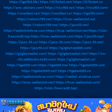
https://tga1168.life/
https://678xbet.net/
https://678xbet.co
https://ans-allstars.com/
https://rico168.net/
https://rico168.com/
https://one5bet.net/
https://one5bet.co/
https://tga199.com/
https://reborn789.net/
https://true-walletslot.net
https://reborn789.me/
https://jazz55.net/
https://walletslottrue.com
https://true-walletslot.net
https://slot-
freecredit.top
https://true-walletslot.com
https://jazz55.top/
https://jazz-55.co/
https://jazz-55.com/
https://jazz-55.net/
https://jazz55.co/
https://g2gbetvip888.com/
https://g2gbetwallet.com/
https://g2gbetwallet.net/
https://xn-
-82ca8bbo3nc4a9d.com/
https://g2gbetwallet.co/
https://tga689.com
https://tga689.me/
https://tgabet689.com
https://tgabet689.net/
https://tgabet689.co
https://walletslottrue.com/
https://wallet-slottrue.com/
https://true-walletslot.net/
https://true-walletslot.com/
https://slot-freecredit.top/
หน้าแรก
สมัครสมาชิก
เข้าสู่ระบบ
โปรโมชั่น
บทความ
ติดต่อเรา
Copyright 2026 ©
TGA689z