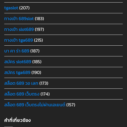
tgaslot
(207)
ทางเข้า 689slot
(183)
ทางเข้า slot689
(197)
ทางเข้า tga689
(215)
บา คา ร่า 689
(187)
สมัคร slot689
(185)
สมัคร tga689
(190)
สล็อต 689 วอ เลท
(173)
สล็อต 689 เว็บตรง
(174)
สล็อต 689 เว็บตรงไม่ผ่านเอเยนต์
(157)
คำที่เกี่ยวข้อง