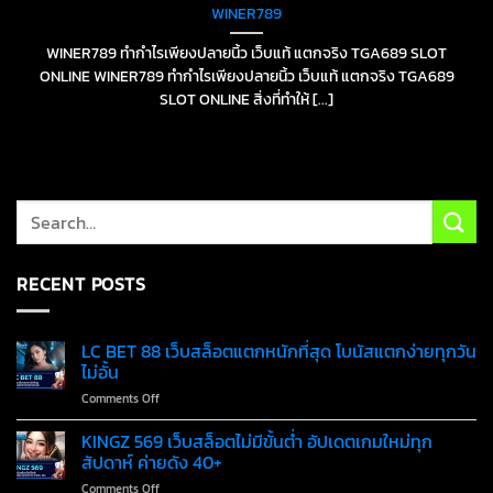
WINER789
WINER789 ทำกำไรเพียงปลายนิ้ว เว็บแท้ แตกจริง TGA689 SLOT
ONLINE WINER789 ทำกำไรเพียงปลายนิ้ว เว็บแท้ แตกจริง TGA689
SLOT ONLINE สิ่งที่ทำให้ [...]
RECENT POSTS
LC BET 88 เว็บสล็อตแตกหนักที่สุด โบนัสแตกง่ายทุกวัน
ไม่อั้น
on
Comments Off
LC
BET
KINGZ 569 เว็บสล็อตไม่มีขั้นต่ำ อัปเดตเกมใหม่ทุก
88
สัปดาห์ ค่ายดัง 40+
เว็บ
on
Comments Off
สล็อต