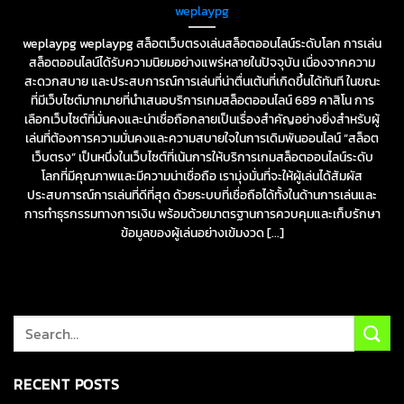
weplaypg
weplaypg weplaypg สล็อตเว็บตรงเล่นสล็อตออนไลน์ระดับโลก การเล่น
สล็อตออนไลน์ได้รับความนิยมอย่างแพร่หลายในปัจจุบัน เนื่องจากความ
สะดวกสบาย และประสบการณ์การเล่นที่น่าตื่นเต้นที่เกิดขึ้นได้ทันที ในขณะ
ที่มีเว็บไซต์มากมายที่นำเสนอบริการเกมสล็อตออนไลน์ 689 คาสิโน การ
เลือกเว็บไซต์ที่มั่นคงและน่าเชื่อถือกลายเป็นเรื่องสำคัญอย่างยิ่งสำหรับผู้
เล่นที่ต้องการความมั่นคงและความสบายใจในการเดิมพันออนไลน์ “สล็อต
เว็บตรง” เป็นหนึ่งในเว็บไซต์ที่เน้นการให้บริการเกมสล็อตออนไลน์ระดับ
โลกที่มีคุณภาพและมีความน่าเชื่อถือ เรามุ่งมั่นที่จะให้ผู้เล่นได้สัมผัส
ประสบการณ์การเล่นที่ดีที่สุด ด้วยระบบที่เชื่อถือได้ทั้งในด้านการเล่นและ
การทำธุรกรรมทางการเงิน พร้อมด้วยมาตรฐานการควบคุมและเก็บรักษา
ข้อมูลของผู้เล่นอย่างเข้มงวด [...]
RECENT POSTS