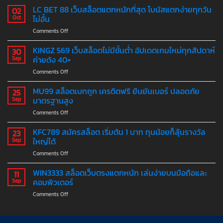
LC BET 88 เว็บสล็อตแตกหนักที่สุด โบนัสแตกง่ายทุกวัน
02
ไม่อั้น
Oct
on
Comments Off
LC
BET
KINGZ 569 เว็บสล็อตไม่มีขั้นต่ำ อัปเดตเกมใหม่ทุกสัปดาห์
30
88
ค่ายดัง 40+
Sep
เว็บ
on
Comments Off
สล็อต
KINGZ
แตก
569
MU99 สล็อตเบทถูก เครดิตฟรี ยืนยันเบอร์ ปลอดภัย
หนัก
25
เว็บ
ที่สุด
มาตรฐานสูง
Sep
สล็อต
โบนัส
on
Comments Off
ไม่มี
แตก
MU99
ขั้น
ง่าย
สล็อต
KFC789 สมัครสล็อต เริ่มต้น 1 บาท ทุนน้อยก็ลุ้นรางวัล
ต่ำ
23
ทุก
เบท
อัปเดต
ใหญ่ได้
Sep
วัน
ถูก
เกม
ไม่
on
Comments Off
เครดิต
ใหม่
อั้น
KFC789
ฟรี
ทุก
สมัคร
WIN3333 สล็อตเว็บตรงแตกหนัก เล่นง่ายบนมือถือและ
ยืนยัน
11
สัปดาห์
สล็อต
เบอร์
คอมพิวเตอร์
Sep
ค่าย
เริ่ม
ปลอดภัย
ดัง
on
Comments Off
ต้น
มาตรฐาน
40+
WIN3333
1
สูง
สล็อต
บาท
เว็บ
ทุน