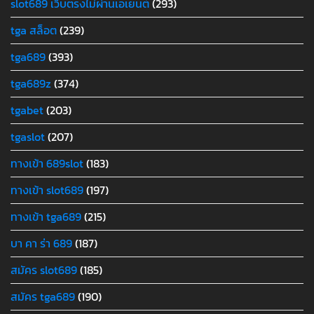
slot689 เว็บตรงไม่ผ่านเอเยนต์
(293)
tga สล็อต
(239)
tga689
(393)
tga689z
(374)
tgabet
(203)
tgaslot
(207)
ทางเข้า 689slot
(183)
ทางเข้า slot689
(197)
ทางเข้า tga689
(215)
บา คา ร่า 689
(187)
สมัคร slot689
(185)
สมัคร tga689
(190)