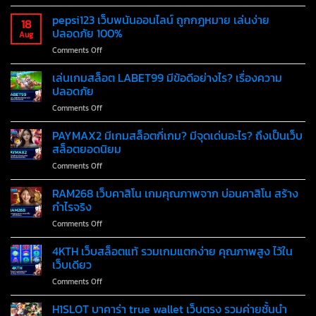
topgame191
ง่าย
ได้
รวม
pepsi123 เว็บพนันออนไลน์ ถูกกฎหมาย เล่นง่าย
โบนัส
จริง
18
เกม
จัด
ปลอดภัย 100%
Aug
สล็อต
เต็ม
on
Comments Off
สุด
แจก
pepsi123
มันส์
หนัก
เว็บ
เล่นเกมสล็อต LABET99 มีข้อดีอย่างไร? เรื่องความ
แจ็ค
ทุก
พนัน
พอต
ปลอดภัย
วัน
ออนไลน์
แตก
on
Comments Off
ถูก
ง่าย
เล่น
กฎหมาย
ทำ
เกม
PAYMAX2 มีเกมสล็อตกี่เกม? มีจุดเด่นอะไร? ถึงเป็นเว็บ
เล่น
กำไร
สล็อต
ง่าย
สล็อตยอดนิยม
ได้
LABET99
ปลอดภัย
ทันที
on
Comments Off
มี
100%
PAYMAX2
ข้อดี
มี
RAM268 เว็บคาสิโน เกมคุณภาพจาก บ่อนคาสิโน สร้าง
อย่างไร?
เกม
เรื่อง
กำไรจริง
สล็อต
ความ
on
Comments Off
กี่
ปลอดภัย
RAM268
เกม?
เว็บ
4KTH เว็บสล็อตแท้ รวมเกมแตกง่าย คุณภาพสูง ไว้ใน
มี
คา
จุด
เว็บเดียว
สิโน
เด่น
on
Comments Off
เกม
อะไร?
4KTH
คุณภาพ
ถึง
เว็บ
H1SLOT บาคาร่า true wallet เว็บตรง รวมค่ายชั้นนำ
จาก
เป็น