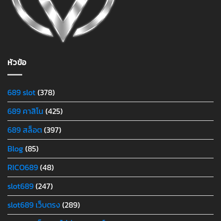
หัวข้อ
689 slot
(378)
689 คาสิโน
(425)
689 สล็อต
(397)
Blog
(85)
RICO689
(48)
slot689
(247)
slot689 เว็บตรง
(289)