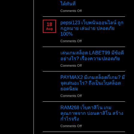
ตรง
ทำ
เล่น
ได้ทันที
แตก
กำไร
on
Comments Off
ง่าย
ได้
topgame191
โบนัส
จริง
รวม
จัด
pepsi123 เว็บพนันออนไลน์ ถูก
18
เกม
เต็ม
กฎหมาย เล่นง่าย ปลอดภัย
Aug
สล็อต
แจก
100%
สุด
หนัก
on
Comments Off
มันส์
ทุก
pepsi123
แจ็ค
วัน
เว็บ
พอต
เล่นเกมสล็อต LABET99 มีข้อดี
พนัน
แตก
อย่างไร? เรื่องความปลอดภัย
ออนไลน์
ง่าย
on
Comments Off
ถูก
ทำ
เล่น
กฎหมาย
กำไร
เกม
เล่น
PAYMAX2 มีเกมสล็อตกี่เกม? มี
ได้
สล็อต
ง่าย
ทันที
จุดเด่นอะไร? ถึงเป็นเว็บสล็อต
LABET99
ปลอดภัย
ยอดนิยม
มี
100%
on
Comments Off
ข้อดี
PAYMAX2
อย่างไร?
มี
เรื่อง
RAM268 เว็บคาสิโน เกม
เกม
ความ
คุณภาพจาก บ่อนคาสิโน สร้าง
สล็อต
ปลอดภัย
กำไรจริง
กี่
on
Comments Off
เกม?
RAM268
มี