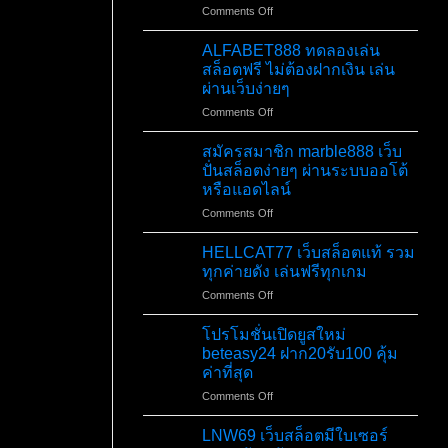
on
Comments Off
ร่า
ผ่าน
WOWC4
jgaming911
เอเย่นต์
เว็บ
ตัว
ALFABET888 ทดลองเล่น
ปลอดภัย
สล็อต
ช่วย
สล็อตฟรี ไม่ต้องฝากเงิน เล่น
ไม่มี
เพิ่ม
ผ่านเว็บง่ายๆ
ขั้น
โอกาส
on
Comments Off
ต่ำ
ชนะ
ALFABET888
ฝาก
เดิม
ทดลอง
ถอน
สมัครสมาชิก marble888 เว็บ
พัน
เล่น
ง่าย
อย่าง
ปั่นสล็อตง่ายๆ ผ่านระบบออโต้
สล็อต
ทุน
แม่นยำ
หรือแอดไลน์
ฟรี
น้อย
on
Comments Off
ไม่
ก็
สมัคร
ต้อง
เล่น
สมาชิก
ฝาก
ได้
HELLCAT77 เว็บสล็อตแท้ รวม
marble888
เงิน
ทุกค่ายดัง เล่นฟรีทุกเกม
เว็บ
เล่น
on
Comments Off
ปั่น
ผ่าน
HELLCAT77
สล็อต
เว็บ
เว็บ
ง่ายๆ
โปรโมชั่นเปิดยูสใหม่
ง่ายๆ
สล็อต
ผ่าน
beteasy24 ฝาก20รับ100 คุ้ม
แท้
ระบบ
ค่าที่สุด
รวม
ออ
on
Comments Off
ทุก
โต้
โปร
ค่าย
หรือ
โม
ดัง
LNW69 เว็บสล็อตมีใบเซอร์
แอด
ชั่น
เล่น