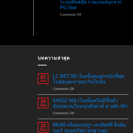
ไลน์
ระบบทันสมัย รวมเกมสนุกจาก
เปิด
ฟรี
PG Slot
ยูส
ทุก
on
Comments Off
ใหม่
เกม
LNW69
beteasy24
เว็บ
ฝาก20รับ100
สล็อต
คุ้ม
มี
ค่าที่
ใบ
สุด
เซอร์
ระบบ
ทัน
บทความล่าสุด
สมัย
รวม
เกม
สนุก
LC BET 88 เว็บสล็อตแตกหนักที่สุด
02
จาก
Oct
โบนัสแตกง่ายทุกวันไม่อั้น
PG
on
Comments Off
Slot
LC
BET
KINGZ 569 เว็บสล็อตไม่มีขั้นต่ำ
30
88
Sep
อัปเดตเกมใหม่ทุกสัปดาห์ ค่ายดัง 40+
เว็บ
on
Comments Off
สล็อต
KINGZ
แตก
569
หนัก
MU99 สล็อตเบทถูก เครดิตฟรี ยืนยัน
25
เว็บ
ที่สุด
Sep
เบอร์ ปลอดภัยมาตรฐานสูง