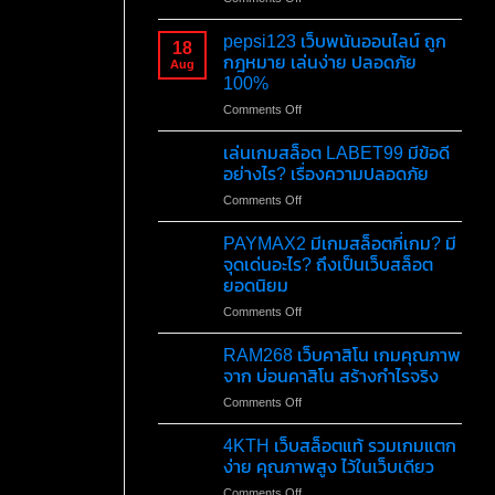
ได้
topgame191
โบนัส
จริง
รวม
จัด
pepsi123 เว็บพนันออนไลน์ ถูก
18
เกม
เต็ม
กฎหมาย เล่นง่าย ปลอดภัย
Aug
สล็อต
แจก
100%
สุด
หนัก
on
Comments Off
มันส์
ทุก
pepsi123
แจ็ค
วัน
เว็บ
พอต
เล่นเกมสล็อต LABET99 มีข้อดี
พนัน
แตก
อย่างไร? เรื่องความปลอดภัย
ออนไลน์
ง่าย
on
Comments Off
ถูก
ทำ
เล่น
กฎหมาย
กำไร
เกม
เล่น
PAYMAX2 มีเกมสล็อตกี่เกม? มี
ได้
สล็อต
ง่าย
ทันที
จุดเด่นอะไร? ถึงเป็นเว็บสล็อต
LABET99
ปลอดภัย
ยอดนิยม
มี
100%
on
Comments Off
ข้อดี
PAYMAX2
อย่างไร?
มี
เรื่อง
RAM268 เว็บคาสิโน เกมคุณภาพ
เกม
ความ
จาก บ่อนคาสิโน สร้างกำไรจริง
สล็อต
ปลอดภัย
on
Comments Off
กี่
RAM268
เกม?
เว็บ
มี
4KTH เว็บสล็อตแท้ รวมเกมแตก
คา
จุด
ง่าย คุณภาพสูง ไว้ในเว็บเดียว
สิโน
เด่น
on
Comments Off
เกม