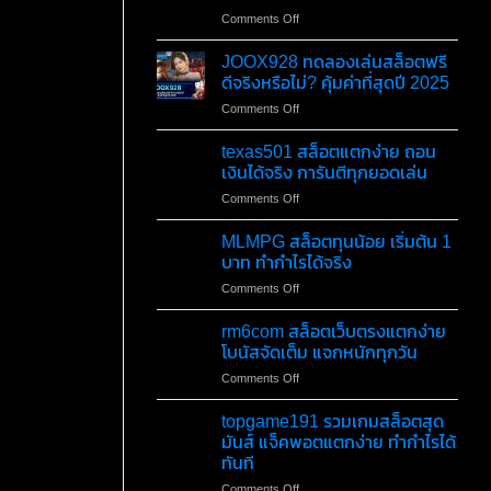
ลุ้น
on
Comments Off
หนัก
รางวัล
hyend
เล่น
ใหญ่
สล็อต
ง่าย
ได้
JOOX928 ทดลองเล่นสล็อตฟรี
เว็บ
บน
ดีจริงหรือไม่? คุ้มค่าที่สุดปี 2025
ตรง
มือ
on
Comments Off
อันดับ
ถือ
JOOX928
1
และ
ทดลอง
รวม
texas501 สล็อตแตกง่าย ถอน
คอมพิวเตอร์
เล่น
เกม
เงินได้จริง การันตีทุกยอดเล่น
สล็อต
สล็อต
on
Comments Off
ฟรี
ทุก
texas501
ดี
ค่าย
สล็อต
จริง
MLMPG สล็อตทุนน้อย เริ่มต้น 1
ดัง
แตก
หรือ
บาท ทำกำไรได้จริง
โบนัส
ง่าย
ไม่?
แตก
on
Comments Off
ถอน
คุ้ม
ง่าย
MLMPG
เงิน
ค่าที่
สล็อต
ได้
rm6com สล็อตเว็บตรงแตกง่าย
สุด
ทุน
จริง
โบนัสจัดเต็ม แจกหนักทุกวัน
ปี
น้อย
กา
2025
on
Comments Off
เริ่ม
รัน
rm6com
ต้น
ตี
สล็อต
1
topgame191 รวมเกมสล็อตสุด
ทุก
เว็บ
บาท
มันส์ แจ็คพอตแตกง่าย ทำกำไรได้
ยอด
ตรง
ทำ
เล่น
ทันที
แตก
กำไร
on
Comments Off
ง่าย