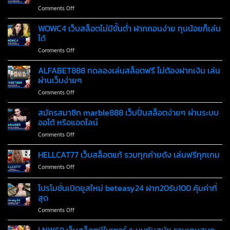
โน
กา
on
Comments Off
ออนไลน์
ส
สูตร
กับ
แจ็ค
AI
WOWC4 เว็บสล็อตไม่มีขั้นต่ำ ฝากถอนง่าย ทุนน้อยก็เล่น
SNOOKBET888
พอต
บา
เว็บ
ได้
คา
ตรง
on
Comments Off
ร่า
ไม่
WOWC4
jgaming911
ผ่าน
เว็บ
ALFABET888 ทดลองเล่นสล็อตฟรี ไม่ต้องฝากเงิน เล่น
ตัว
เอเย่นต์
สล็อต
ช่วย
ผ่านเว็บง่ายๆ
ปลอดภัย
ไม่มี
เพิ่ม
on
Comments Off
ขั้น
โอกาส
ALFABET888
ต่ำ
ชนะ
ทดลอง
สมัครสมาชิก marble888 เว็บปั่นสล็อตง่ายๆ ผ่านระบบ
ฝาก
เดิม
เล่น
ถอน
ออโต้ หรือแอดไลน์
พัน
สล็อต
ง่าย
อย่าง
on
Comments Off
ฟรี
ทุน
แม่นยำ
สมัคร
ไม่
น้อย
สมาชิก
HELLCAT77 เว็บสล็อตแท้ รวมทุกค่ายดัง เล่นฟรีทุกเกม
ต้อง
ก็
marble888
ฝาก
เล่น
on
Comments Off
เว็บ
เงิน
ได้
HELLCAT77
ปั่น
เล่น
เว็บ
โปรโมชั่นเปิดยูสใหม่ beteasy24 ฝาก20รับ100 คุ้มค่าที่
สล็อต
ผ่าน
สล็อต
ง่ายๆ
สุด
เว็บ
แท้
ผ่าน
ง่ายๆ
on
Comments Off
รวม
ระบบ
โปร
ทุก
ออ
โม
ค่าย