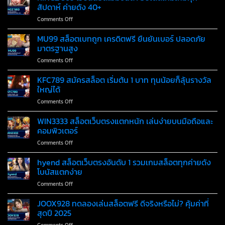
88
สัปดาห์ ค่ายดัง 40+
เว็บ
on
Comments Off
สล็อต
KINGZ
แตก
569
MU99 สล็อตเบทถูก เครดิตฟรี ยืนยันเบอร์ ปลอดภัย
หนัก
เว็บ
ที่สุด
มาตรฐานสูง
สล็อต
โบนัส
on
Comments Off
ไม่มี
แตก
MU99
ขั้น
ง่าย
สล็อต
KFC789 สมัครสล็อต เริ่มต้น 1 บาท ทุนน้อยก็ลุ้นรางวัล
ต่ำ
ทุก
เบท
อัปเดต
ใหญ่ได้
วัน
ถูก
เกม
ไม่
on
Comments Off
เครดิต
ใหม่
อั้น
KFC789
ฟรี
ทุก
สมัคร
WIN3333 สล็อตเว็บตรงแตกหนัก เล่นง่ายบนมือถือและ
ยืนยัน
สัปดาห์
สล็อต
เบอร์
คอมพิวเตอร์
ค่าย
เริ่ม
ปลอดภัย
ดัง
on
Comments Off
ต้น
มาตรฐาน
40+
WIN3333
1
สูง
สล็อต
hyend สล็อตเว็บตรงอันดับ 1 รวมเกมสล็อตทุกค่ายดัง
บาท
เว็บ
ทุน
โบนัสแตกง่าย
ตรง
น้อย
on
Comments Off
แตก
ก็
hyend
หนัก
ลุ้น
สล็อต
JOOX928 ทดลองเล่นสล็อตฟรี ดีจริงหรือไม่? คุ้มค่าที่
เล่น
รางวัล
เว็บ
ง่าย
สุดปี 2025
ใหญ่
ตรง
บน
ได้
on