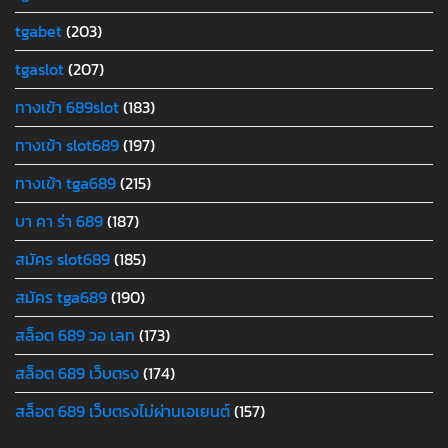
tgabet
(203)
tgaslot
(207)
ทางเข้า 689slot
(183)
ทางเข้า slot689
(197)
ทางเข้า tga689
(215)
บา คา ร่า 689
(187)
สมัคร slot689
(185)
สมัคร tga689
(190)
สล็อต 689 วอ เลท
(173)
สล็อต 689 เว็บตรง
(174)
สล็อต 689 เว็บตรงไม่ผ่านเอเยนต์
(157)