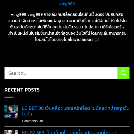
ving999
ving999 ving999 การเล่นเกมสล็อตออนไลน์กับเว็บตรง ปั่นสนุกสุข
สบายทำเงินง่ายๆ ไม่เพียงแค่สนุกสนาน แต่ยังมีโอกาสให้ผู้เล่นได้รับโปรโม
ชั่นและโบนัสอย่างไม่มีที่สิ้นสุด โปรโมชั่น SLOT โบนัส 100 เทิร์นโอเวอร์ 2
เท่า เป็นหนึ่งในโปรโมชั่นที่น่าสนใจที่สุดของเว็บไซต์นี้ โดยที่ผู้เล่นสามารถรับ
โบนัสนี้ได้โดยตรงโดยไม่ผ่านเอเย่นต์ [...]
RECENT POSTS
LC BET 88 เว็บสล็อตแตกหนักที่สุด โบนัสแตกง่ายทุกวัน
ไม่อั้น
on
Comments Off
LC
BET
KINGZ 569 เว็บสล็อตไม่มีขั้นต่ำ อัปเดตเกมใหม่ทุก