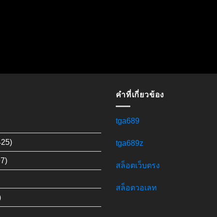
คำที่เกี่ยวข้อง
tga689
425)
tga689z
7)
สล็อตเว็บตรง
สล็อตวอเลท
)