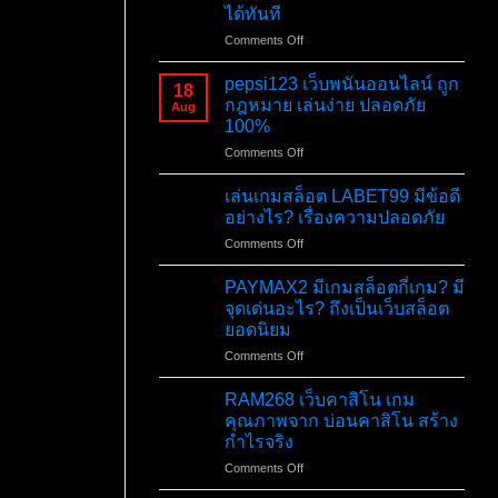
ตรง
ทำ
เล่น
ได้ทันที
แตก
กำไร
on
Comments Off
ง่าย
ได้
topgame191
โบนัส
จริง
รวม
จัด
pepsi123 เว็บพนันออนไลน์ ถูก
18
เกม
เต็ม
กฎหมาย เล่นง่าย ปลอดภัย
Aug
สล็อต
แจก
100%
สุด
หนัก
on
Comments Off
มันส์
ทุก
pepsi123
แจ็ค
วัน
เว็บ
พอต
เล่นเกมสล็อต LABET99 มีข้อดี
พนัน
แตก
อย่างไร? เรื่องความปลอดภัย
ออนไลน์
ง่าย
on
Comments Off
ถูก
ทำ
เล่น
กฎหมาย
กำไร
เกม
เล่น
PAYMAX2 มีเกมสล็อตกี่เกม? มี
ได้
สล็อต
ง่าย
ทันที
จุดเด่นอะไร? ถึงเป็นเว็บสล็อต
LABET99
ปลอดภัย
ยอดนิยม
มี
100%
on
Comments Off
ข้อดี
PAYMAX2
อย่างไร?
มี
เรื่อง
RAM268 เว็บคาสิโน เกม
เกม
ความ
คุณภาพจาก บ่อนคาสิโน สร้าง
สล็อต
ปลอดภัย
กำไรจริง
กี่
on
Comments Off
เกม?
RAM268
มี