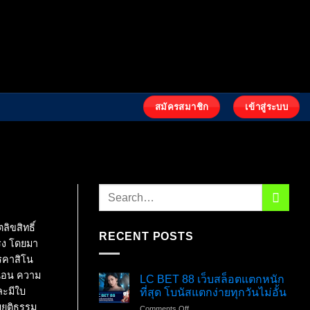
สมัครสมาชิก
เข้าสู่ระบบ
ิขสิทธิ์
RECENT POSTS
ตรง โดยมา
ารคาสิโน
่นอน ความ
LC BET 88 เว็บสล็อตแตกหนัก
ละมีใบ
ที่สุด โบนัสแตกง่ายทุกวันไม่อั้น
ยุติธรรม
on
Comments Off