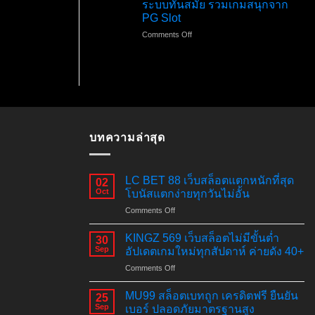
ไลน์
ระบบทันสมัย รวมเกมสนุกจาก
เปิด
ฟรี
PG Slot
ยูส
ทุก
on
Comments Off
ใหม่
เกม
LNW69
beteasy24
เว็บ
ฝาก20รับ100
สล็อต
คุ้ม
มี
ค่าที่
ใบ
สุด
เซอร์
ระบบ
ทัน
บทความล่าสุด
สมัย
รวม
เกม
สนุก
LC BET 88 เว็บสล็อตแตกหนักที่สุด
02
จาก
Oct
โบนัสแตกง่ายทุกวันไม่อั้น
PG
on
Comments Off
Slot
LC
BET
KINGZ 569 เว็บสล็อตไม่มีขั้นต่ำ
30
88
Sep
อัปเดตเกมใหม่ทุกสัปดาห์ ค่ายดัง 40+
เว็บ
on
Comments Off
สล็อต
KINGZ
แตก
569
หนัก
MU99 สล็อตเบทถูก เครดิตฟรี ยืนยัน
25
เว็บ
ที่สุด
Sep
เบอร์ ปลอดภัยมาตรฐานสูง