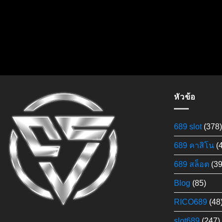
หัวข้อ
689 slot
(378)
689 คาสิโน
(
689 สล็อต
(39
Blog
(85)
RICO689
(48
slot689
(247)