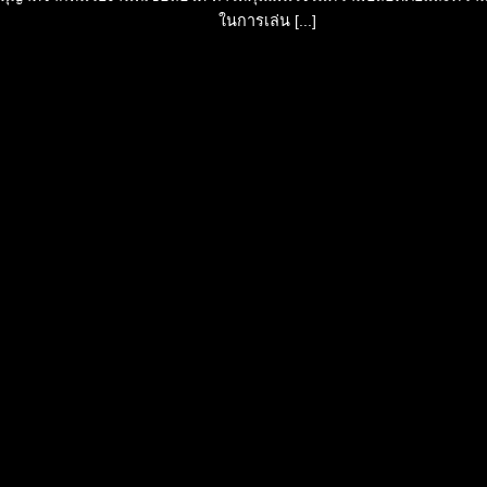
ในการเล่น [...]