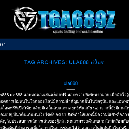
อเรา
TAG ARCHIVES:
ULA888 สล็อต
ula888
la888 ula888 แอพทดลองเล่นสล็อตฟรี มอบความพิเศษมากมาย เพื่อมัดใจผู้เล
หมัดการเดิมพันในโลกออนไลน์มีความสำคัญมากขึ้นในปัจจุบัน และแอพทด
สล็อตฟรีที่เปิดให้ทุกค่ายมีเคล็ดลับและกลยุทธ์ทันสมัย นอกจากนี้ยังมีเกมใ
คมเปญที่น่าตื่นเต้นบนเว็บไซต์ของเรา สิ่งที่ทำให้แอพนี้มีความพิเศษคือก
คัญกับประสบการณ์การเล่นของผู้เล่น คุณสามารถค้นพบเกมใหม่พร้อมกับ
่าตื่นเต้นที่สามารถเพิ่มโอกาสในการชนะ ไม่ว่าคุณจะเป็นผู้เล่นมือใหม่หรื