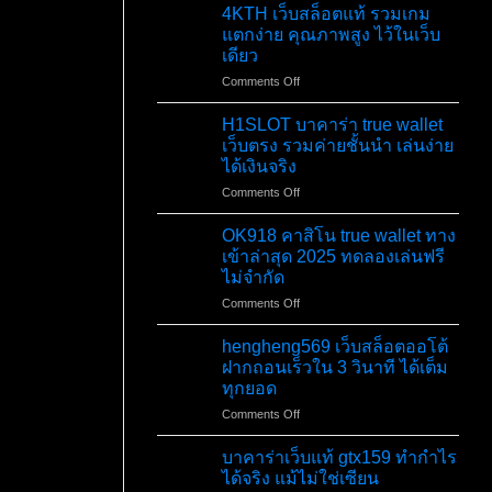
เว็บ
จุด
4KTH เว็บสล็อตแท้ รวมเกม
คา
เด่น
แตกง่าย คุณภาพสูง ไว้ในเว็บ
สิโน
อะไร?
เดียว
เกม
ถึง
on
Comments Off
คุณภาพ
เป็น
4KTH
จาก
เว็บ
เว็บ
บ่อน
สล็อต
H1SLOT บาคาร่า true wallet
สล็อต
คา
ยอด
เว็บตรง รวมค่ายชั้นนำ เล่นง่าย
แท้
สิโน
นิยม
ได้เงินจริง
รวม
สร้าง
on
Comments Off
เกม
กำไร
H1SLOT
แตก
จริง
บา
ง่าย
OK918 คาสิโน true wallet ทาง
คา
คุณภาพ
เข้าล่าสุด 2025 ทดลองเล่นฟรี
ร่า
สูง
ไม่จำกัด
true
ไว้
on
Comments Off
wallet
ใน
OK918
เว็บ
เว็บ
คา
ตรง
เดียว
hengheng569 เว็บสล็อตออโต้
สิโน
รวม
ฝากถอนเร็วใน 3 วินาที ได้เต็ม
true
ค่าย
ทุกยอด
wallet
ชั้น
on
Comments Off
ทาง
นำ
hengheng569
เข้า
เล่น
เว็บ
ล่าสุด
ง่าย
บาคาร่าเว็บแท้ gtx159 ทำกำไร
สล็อต
2025
ได้
ได้จริง แม้ไม่ใช่เซียน
ออ
ทดลอง
เงิน