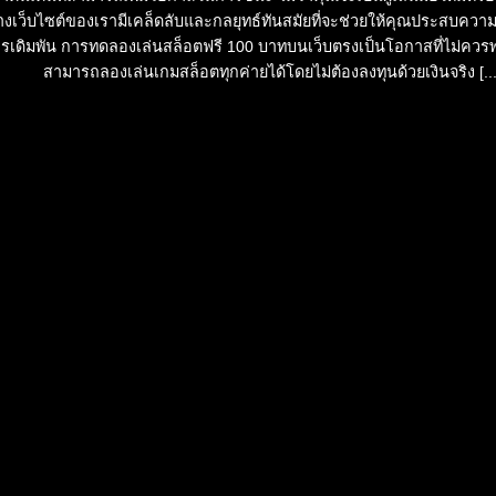
างเว็บไซต์ของเรามีเคล็ดลับและกลยุทธ์ทันสมัยที่จะช่วยให้คุณประสบควา
รเดิมพัน การทดลองเล่นสล็อตฟรี 100 บาทบนเว็บตรงเป็นโอกาสที่ไม่ควร
สามารถลองเล่นเกมสล็อตทุกค่ายได้โดยไม่ต้องลงทุนด้วยเงินจริง [...