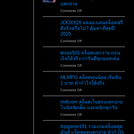
ตรง
ก็
แตกง่าย
แตก
ลุ้น
on
Comments Off
หนัก
รางวัล
hyend
เล่น
ใหญ่
สล็อต
ง่าย
ได้
JOOX928 ทดลองเล่นสล็อตฟรี
เว็บ
บน
ดีจริงหรือไม่? คุ้มค่าที่สุดปี
ตรง
มือ
2025
อันดับ
ถือ
on
Comments Off
1
และ
JOOX928
รวม
คอมพิวเตอร์
ทดลอง
เกม
texas501 สล็อตแตกง่าย ถอน
เล่น
สล็อต
เงินได้จริง การันตีทุกยอดเล่น
สล็อต
ทุก
on
Comments Off
ฟรี
ค่าย
texas501
ดี
ดัง
สล็อต
จริง
MLMPG สล็อตทุนน้อย เริ่มต้น
โบนัส
แตก
หรือ
แตก
1 บาท ทำกำไรได้จริง
ง่าย
ไม่?
ง่าย
on
Comments Off
ถอน
คุ้ม
MLMPG
เงิน
ค่าที่
สล็อต
ได้
rm6com สล็อตเว็บตรงแตกง่าย
สุด
ทุน
จริง
โบนัสจัดเต็ม แจกหนักทุกวัน
ปี
น้อย
กา
2025
on
Comments Off
เริ่ม
รัน
rm6com
ต้น
ตี
สล็อต
1
topgame191 รวมเกมสล็อตสุด
ทุก
เว็บ
บาท
มันส์ แจ็คพอตแตกง่าย ทำกำไร
ยอด