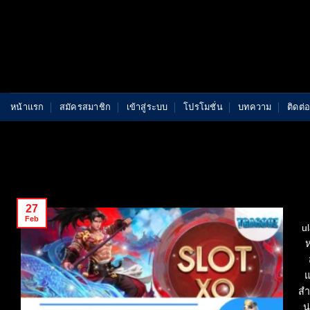
Skip
to
content
หน้าแรก
สมัครสมาชิก
เข้าสู่ระบบ
โปรโมชั่น
บทความ
ติดต่
27
Feb
u
แ
สำ
น