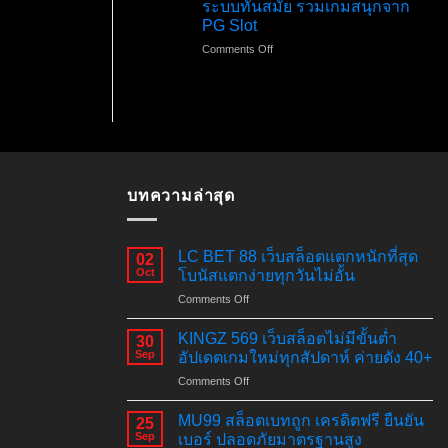
ไลน์
ระบบทันสมัย รวมเกมสนุกจาก
เปิด
ฟรี
PG Slot
ยูส
ทุก
on
Comments Off
ใหม่
เกม
LNW69
beteasy24
เว็บ
ฝาก20รับ100
สล็อต
คุ้ม
มี
ค่าที่
ใบ
สุด
เซอร์
ระบบ
ทัน
บทความล่าสุด
สมัย
รวม
เกม
สนุก
LC BET 88 เว็บสล็อตแตกหนักที่สุด
02
จาก
Oct
โบนัสแตกง่ายทุกวันไม่อั้น
PG
on
Comments Off
Slot
LC
BET
KINGZ 569 เว็บสล็อตไม่มีขั้นต่ำ
30
88
Sep
อัปเดตเกมใหม่ทุกสัปดาห์ ค่ายดัง 40+
เว็บ
on
Comments Off
สล็อต
KINGZ
แตก
569
หนัก
MU99 สล็อตเบทถูก เครดิตฟรี ยืนยัน
25
เว็บ
ที่สุด
Sep
เบอร์ ปลอดภัยมาตรฐานสูง