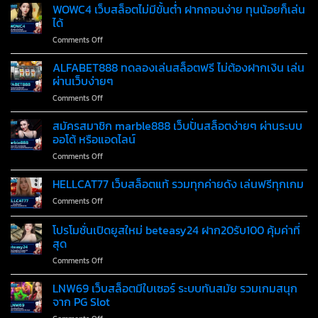
AI
WOWC4 เว็บสล็อตไม่มีขั้นต่ำ ฝากถอนง่าย ทุนน้อยก็เล่น
SNOOKBET888
พอต
บา
เว็บ
ได้
คา
ตรง
on
Comments Off
ร่า
ไม่
WOWC4
jgaming911
ผ่าน
เว็บ
ALFABET888 ทดลองเล่นสล็อตฟรี ไม่ต้องฝากเงิน เล่น
ตัว
เอเย่นต์
สล็อต
ช่วย
ผ่านเว็บง่ายๆ
ปลอดภัย
ไม่มี
เพิ่ม
on
Comments Off
ขั้น
โอกาส
ALFABET888
ต่ำ
ชนะ
ทดลอง
สมัครสมาชิก marble888 เว็บปั่นสล็อตง่ายๆ ผ่านระบบ
ฝาก
เดิม
เล่น
ถอน
ออโต้ หรือแอดไลน์
พัน
สล็อต
ง่าย
อย่าง
on
Comments Off
ฟรี
ทุน
แม่นยำ
สมัคร
ไม่
น้อย
สมาชิก
HELLCAT77 เว็บสล็อตแท้ รวมทุกค่ายดัง เล่นฟรีทุกเกม
ต้อง
ก็
marble888
ฝาก
เล่น
on
Comments Off
เว็บ
เงิน
ได้
HELLCAT77
ปั่น
เล่น
เว็บ
โปรโมชั่นเปิดยูสใหม่ beteasy24 ฝาก20รับ100 คุ้มค่าที่
สล็อต
ผ่าน
สล็อต
ง่ายๆ
สุด
เว็บ
แท้
ผ่าน
ง่ายๆ
on
Comments Off
รวม
ระบบ
โปร
ทุก
ออ
โม
ค่าย
LNW69 เว็บสล็อตมีใบเซอร์ ระบบทันสมัย รวมเกมสนุก
โต้
ชั่น
ดัง
จาก PG Slot
หรือ
เปิด
เล่น
แอด