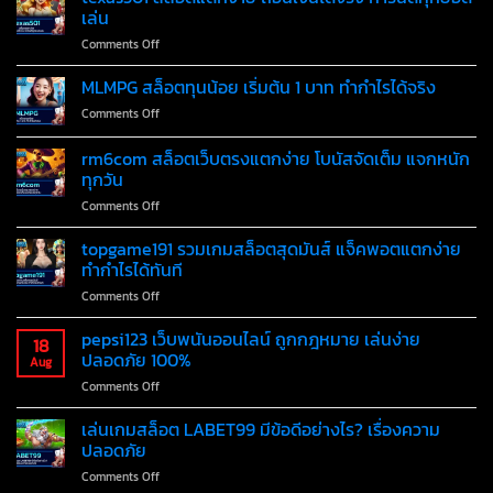
เล่น
เกม
เล่น
คอมพิวเตอร์
สล็อต
สล็อต
on
Comments Off
ฟรี
ทุก
texas501
ดี
ค่าย
สล็อต
MLMPG สล็อตทุนน้อย เริ่มต้น 1 บาท ทำกำไรได้จริง
จริง
ดัง
แตก
หรือ
โบนัส
on
Comments Off
ง่าย
ไม่?
แตก
MLMPG
ถอน
คุ้ม
ง่าย
สล็อต
rm6com สล็อตเว็บตรงแตกง่าย โบนัสจัดเต็ม แจกหนัก
เงิน
ค่าที่
ทุน
ได้
ทุกวัน
สุด
น้อย
จริง
ปี
on
Comments Off
เริ่ม
กา
2025
rm6com
ต้น
รัน
สล็อต
1
topgame191 รวมเกมสล็อตสุดมันส์ แจ็คพอตแตกง่าย
ตี
เว็บ
บาท
ทำกำไรได้ทันที
ทุก
ตรง
ทำ
ยอด
on
Comments Off
แตก
กำไร
เล่น
topgame191
ง่าย
ได้
รวม
pepsi123 เว็บพนันออนไลน์ ถูกกฎหมาย เล่นง่าย
โบนัส
จริง
18
เกม
จัด
ปลอดภัย 100%
Aug
สล็อต
เต็ม
on
Comments Off
สุด
แจก
pepsi123
มันส์
หนัก
เว็บ
เล่นเกมสล็อต LABET99 มีข้อดีอย่างไร? เรื่องความ
แจ็ค
ทุก
พนัน
พอต
ปลอดภัย
วัน
ออนไลน์
แตก
on
Comments Off
ถูก
ง่าย