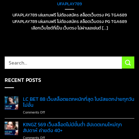
UFAPLAY789
UFAPLAY789 เล่นเกมฟรี ไม่ต้องสมัคร สล็อตเว็บตรง PG TGA689
UFAPLAY789 เล่นเกมฟรี ไม่ต้องสมัคร สล็อตเว็บตรง PG TGA689
เลือกเว็บไซต์ที่เป็น เว็บตรง ไม่ผ่านเอเย่นต์ [...]
RECENT POSTS
LC BET 88 เว็บสล็อตแตกหนักที่สุด โบนัสแตกง่ายทุกวัน
ไม่อั้น
on
Comments Off
LC
BET
KINGZ 569 เว็บสล็อตไม่มีขั้นต่ำ อัปเดตเกมใหม่ทุก
88
สัปดาห์ ค่ายดัง 40+
เว็บ
on
Comments Off
สล็อต