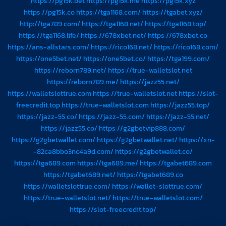
https://pg15k.bet
https://pg15k.me
https://pg15k.xyz
มือ
https://pg15k.co
https://tga1168.com/
https://tgabet.xyz/
ถือ
และ
http://tga789.com/
https://tga1168.net/
https://tga1168.top/
คอมพิวเตอร์
https://tga1168.life/
https://678xbet.net/
https://678xbet.co
https://ans-allstars.com/
https://rico168.net/
https://rico168.com/
https://one5bet.net/
https://one5bet.co/
https://tga199.com/
https://reborn789.net/
https://true-walletslot.net
https://reborn789.me/
https://jazz55.net/
https://walletslottrue.com
https://true-walletslot.net
https://slot-
freecredit.top
https://true-walletslot.com
https://jazz55.top/
https://jazz-55.co/
https://jazz-55.com/
https://jazz-55.net/
https://jazz55.co/
https://g2gbetvip888.com/
https://g2gbetwallet.com/
https://g2gbetwallet.net/
https://xn-
-82ca8bbo3nc4a9d.com/
https://g2gbetwallet.co/
https://tga689.com
https://tga689.me/
https://tgabet689.com
https://tgabet689.net/
https://tgabet689.co
https://walletslottrue.com/
https://wallet-slottrue.com/
https://true-walletslot.net/
https://true-walletslot.com/
https://slot-freecredit.top/