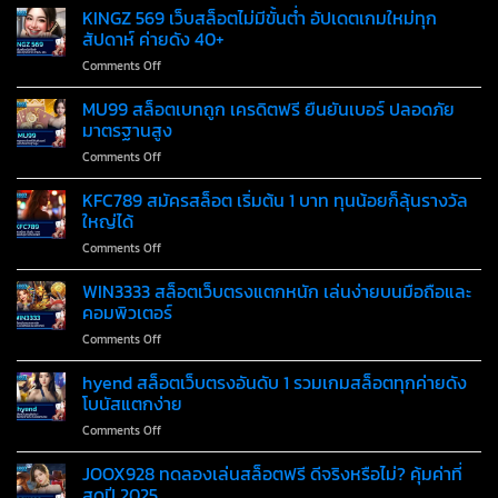
BET
KINGZ 569 เว็บสล็อตไม่มีขั้นต่ำ อัปเดตเกมใหม่ทุก
88
สัปดาห์ ค่ายดัง 40+
เว็บ
on
Comments Off
สล็อต
KINGZ
แตก
569
MU99 สล็อตเบทถูก เครดิตฟรี ยืนยันเบอร์ ปลอดภัย
หนัก
เว็บ
ที่สุด
มาตรฐานสูง
สล็อต
โบนัส
on
Comments Off
ไม่มี
แตก
MU99
ขั้น
ง่าย
สล็อต
KFC789 สมัครสล็อต เริ่มต้น 1 บาท ทุนน้อยก็ลุ้นรางวัล
ต่ำ
ทุก
เบท
อัปเดต
ใหญ่ได้
วัน
ถูก
เกม
ไม่
on
Comments Off
เครดิต
ใหม่
อั้น
KFC789
ฟรี
ทุก
สมัคร
WIN3333 สล็อตเว็บตรงแตกหนัก เล่นง่ายบนมือถือและ
ยืนยัน
สัปดาห์
สล็อต
เบอร์
คอมพิวเตอร์
ค่าย
เริ่ม
ปลอดภัย
ดัง
on
Comments Off
ต้น
มาตรฐาน
40+
WIN3333
1
สูง
สล็อต
hyend สล็อตเว็บตรงอันดับ 1 รวมเกมสล็อตทุกค่ายดัง
บาท
เว็บ
ทุน
โบนัสแตกง่าย
ตรง
น้อย
on
Comments Off
แตก
ก็
hyend
หนัก
ลุ้น
สล็อต
JOOX928 ทดลองเล่นสล็อตฟรี ดีจริงหรือไม่? คุ้มค่าที่
เล่น
รางวัล
เว็บ
ง่าย
สุดปี 2025
ใหญ่