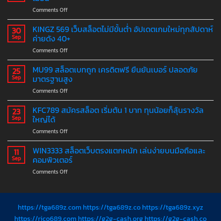
on
Comments Off
LC
BET
KINGZ 569 เว็บสล็อตไม่มีขั้นต่ำ อัปเดตเกมใหม่ทุกสัปดาห์
30
88
ค่ายดัง 40+
Sep
เว็บ
on
Comments Off
สล็อต
KINGZ
แตก
569
MU99 สล็อตเบทถูก เครดิตฟรี ยืนยันเบอร์ ปลอดภัย
หนัก
25
เว็บ
ที่สุด
มาตรฐานสูง
Sep
สล็อต
โบนัส
on
Comments Off
ไม่มี
แตก
MU99
ขั้น
ง่าย
สล็อต
KFC789 สมัครสล็อต เริ่มต้น 1 บาท ทุนน้อยก็ลุ้นรางวัล
ต่ำ
23
ทุก
เบท
อัปเดต
ใหญ่ได้
Sep
วัน
ถูก
เกม
ไม่
on
Comments Off
เครดิต
ใหม่
อั้น
KFC789
ฟรี
ทุก
สมัคร
WIN3333 สล็อตเว็บตรงแตกหนัก เล่นง่ายบนมือถือและ
ยืนยัน
11
สัปดาห์
สล็อต
เบอร์
คอมพิวเตอร์
Sep
ค่าย
เริ่ม
ปลอดภัย
ดัง
on
Comments Off
ต้น
มาตรฐาน
40+
WIN3333
1
สูง
สล็อต
บาท
เว็บ
ทุน
ตรง
https://tga689z.com
https://tga689z.co
https://tga689z.xyz
น้อย
แตก
ก็
https://rico689.com
https://g2g-cash.org
https://g2g-cash.co