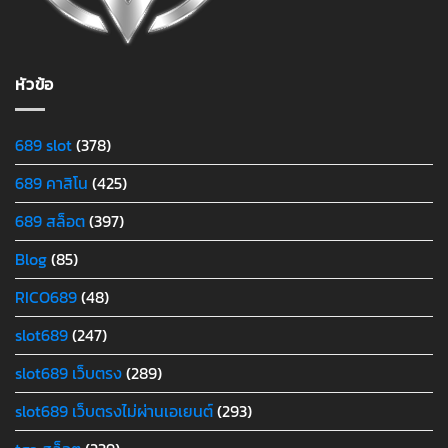
หัวข้อ
689 slot
(378)
689 คาสิโน
(425)
689 สล็อต
(397)
Blog
(85)
RICO689
(48)
slot689
(247)
slot689 เว็บตรง
(289)
slot689 เว็บตรงไม่ผ่านเอเยนต์
(293)