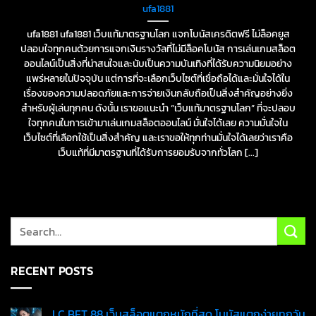
ufa1881
ufa1881 ufa1881 เว็บแท้มาตรฐานโลก แจกโบนัสเครดิตฟรี ไม่ล็อคยูส
ปลอบใจทุกคนด้วยการแจกเงินรางวัลที่ไม่มีล็อคโบนัส การเล่นเกมสล็อต
ออนไลน์เป็นสิ่งที่น่าสนใจและนับเป็นความบันเทิงที่ได้รับความนิยมอย่าง
แพร่หลายในปัจจุบัน แต่การที่จะเลือกเว็บไซต์ที่เชื่อถือได้และมั่นใจได้ใน
เรื่องของความปลอดภัยและการจ่ายเงินกลับถือเป็นสิ่งสำคัญอย่างยิ่ง
สำหรับผู้เล่นทุกคน ดังนั้น เราขอแนะนำ “เว็บแท้มาตรฐานโลก” ที่จะปลอบ
ใจทุกคนในการเข้ามาเล่นเกมสล็อตออนไลน์ มั่นใจได้เลย ความมั่นใจใน
เว็บไซต์ที่เลือกใช้เป็นสิ่งสำคัญ และเราขอให้ทุกท่านมั่นใจได้เลยว่าเราคือ
เว็บแท้ที่มีมาตรฐานที่ได้รับการยอมรับจากทั่วโลก [...]
RECENT POSTS
LC BET 88 เว็บสล็อตแตกหนักที่สุด โบนัสแตกง่ายทุกวัน