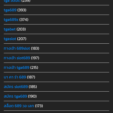
tga สล็อต
(239)
tga689
(393)
tga689z
(374)
tgabet
(203)
tgaslot
(207)
ทางเข้า 689slot
(183)
ทางเข้า slot689
(197)
ทางเข้า tga689
(215)
บา คา ร่า 689
(187)
สมัคร slot689
(185)
สมัคร tga689
(190)
สล็อต 689 วอ เลท
(173)