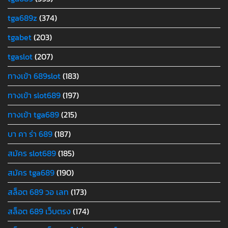
tga689z
(374)
tgabet
(203)
tgaslot
(207)
ทางเข้า 689slot
(183)
ทางเข้า slot689
(197)
ทางเข้า tga689
(215)
บา คา ร่า 689
(187)
สมัคร slot689
(185)
สมัคร tga689
(190)
สล็อต 689 วอ เลท
(173)
สล็อต 689 เว็บตรง
(174)