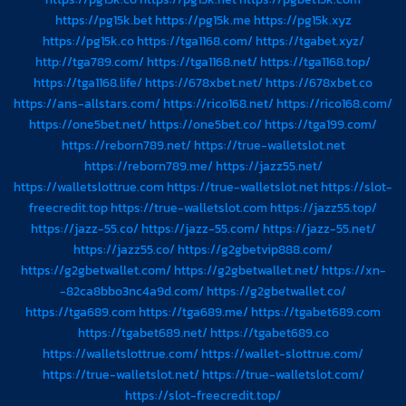
บน
ได้
https://pg15k.bet
https://pg15k.me
https://pg15k.xyz
มือ
https://pg15k.co
https://tga1168.com/
https://tgabet.xyz/
ถือ
และ
http://tga789.com/
https://tga1168.net/
https://tga1168.top/
คอมพิวเตอร์
https://tga1168.life/
https://678xbet.net/
https://678xbet.co
https://ans-allstars.com/
https://rico168.net/
https://rico168.com/
https://one5bet.net/
https://one5bet.co/
https://tga199.com/
https://reborn789.net/
https://true-walletslot.net
https://reborn789.me/
https://jazz55.net/
https://walletslottrue.com
https://true-walletslot.net
https://slot-
freecredit.top
https://true-walletslot.com
https://jazz55.top/
https://jazz-55.co/
https://jazz-55.com/
https://jazz-55.net/
https://jazz55.co/
https://g2gbetvip888.com/
https://g2gbetwallet.com/
https://g2gbetwallet.net/
https://xn-
-82ca8bbo3nc4a9d.com/
https://g2gbetwallet.co/
https://tga689.com
https://tga689.me/
https://tgabet689.com
https://tgabet689.net/
https://tgabet689.co
https://walletslottrue.com/
https://wallet-slottrue.com/
https://true-walletslot.net/
https://true-walletslot.com/
https://slot-freecredit.top/