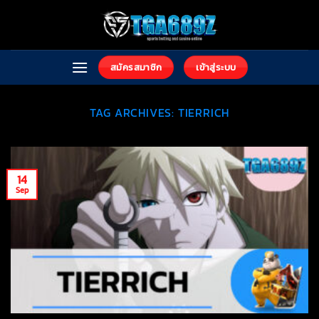
Skip
to
content
สมัครสมาชิก
เข้าสู่ระบบ
TAG ARCHIVES:
TIERRICH
14
Sep