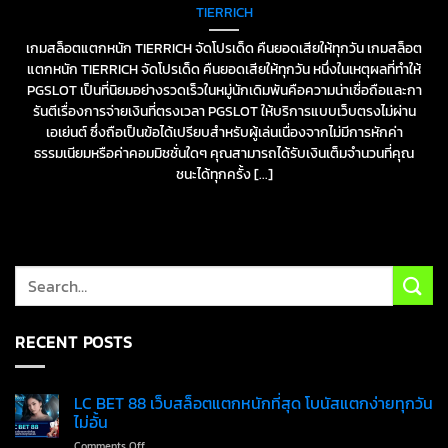
TIERRICH
เกมสล็อตแตกหนัก TIERRICH จัดโปรเด็ด คืนยอดเสียให้ทุกวัน เกมสล็อต
แตกหนัก TIERRICH จัดโปรเด็ด คืนยอดเสียให้ทุกวัน หนึ่งในเหตุผลที่ทำให้
PGSLOT เป็นที่นิยมอย่างรวดเร็วในหมู่นักเดิมพันคือความน่าเชื่อถือและกา
รันตีเรื่องการจ่ายเงินที่ตรงเวลา PGSLOT ให้บริการแบบเว็บตรงไม่ผ่าน
เอเย่นต์ ซึ่งถือเป็นข้อได้เปรียบสำหรับผู้เล่นเนื่องจากไม่มีการหักค่า
ธรรมเนียมหรือค่าคอมมิชชั่นใดๆ คุณสามารถได้รับเงินเต็มจำนวนที่คุณ
ชนะได้ทุกครั้ง [...]
RECENT POSTS
LC BET 88 เว็บสล็อตแตกหนักที่สุด โบนัสแตกง่ายทุกวัน
ไม่อั้น
on
Comments Off