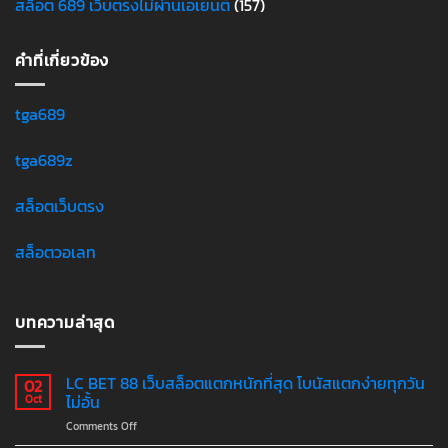
สล็อต 689 เว็บตรงไม่ผ่านเอเยนต์
(157)
คำที่เกี่ยวข้อง
tga689
tga689z
สล็อตเว็บตรง
สล็อตวอเลท
บทความล่าสุด
LC BET 88 เว็บสล็อตแตกหนักที่สุด โบนัสแตกง่ายทุกวัน
02
ไม่อั้น
Oct
on
Comments Off
LC