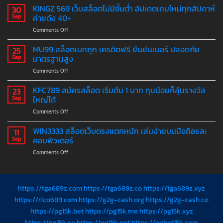
BET
KINGZ 569 เว็บสล็อตไม่มีขั้นต่ำ อัปเดตเกมใหม่ทุกสัปดาห์
30
88
ค่ายดัง 40+
Sep
เว็บ
on
Comments Off
สล็อต
KINGZ
แตก
569
MU99 สล็อตเบทถูก เครดิตฟรี ยืนยันเบอร์ ปลอดภัย
หนัก
25
เว็บ
ที่สุด
มาตรฐานสูง
Sep
สล็อต
โบนัส
on
Comments Off
ไม่มี
แตก
MU99
ขั้น
ง่าย
สล็อต
KFC789 สมัครสล็อต เริ่มต้น 1 บาท ทุนน้อยก็ลุ้นรางวัล
ต่ำ
23
ทุก
เบท
อัปเดต
ใหญ่ได้
Sep
วัน
ถูก
เกม
ไม่
on
Comments Off
เครดิต
ใหม่
อั้น
KFC789
ฟรี
ทุก
สมัคร
WIN3333 สล็อตเว็บตรงแตกหนัก เล่นง่ายบนมือถือและ
ยืนยัน
11
สัปดาห์
สล็อต
เบอร์
คอมพิวเตอร์
Sep
ค่าย
เริ่ม
ปลอดภัย
ดัง
on
Comments Off
ต้น
มาตรฐาน
40+
WIN3333
1
สูง
สล็อต
บาท
เว็บ
ทุน
ตรง
https://tga689z.com
https://tga689z.co
https://tga689z.xyz
น้อย
แตก
ก็
https://rico689.com
https://g2g-cash.org
https://g2g-cash.co
หนัก
ลุ้น
https://pg15k.bet
https://pg15k.me
https://pg15k.xyz
เล่น
รางวัล
ง่าย
https://pg15k.co
https://pg15k.net
https://pgbet15k.com
ใหญ่