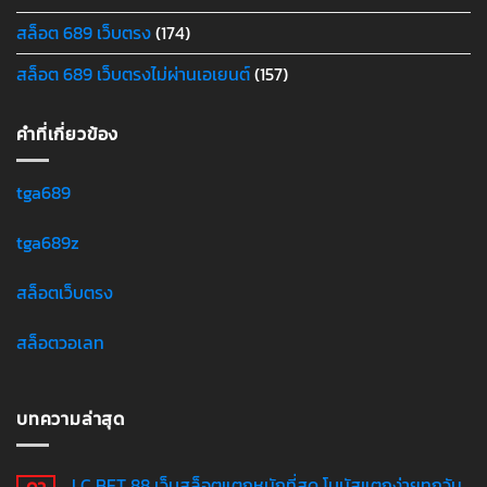
สล็อต 689 เว็บตรง
(174)
สล็อต 689 เว็บตรงไม่ผ่านเอเยนต์
(157)
คำที่เกี่ยวข้อง
tga689
tga689z
สล็อตเว็บตรง
สล็อตวอเลท
บทความล่าสุด
LC BET 88 เว็บสล็อตแตกหนักที่สุด โบนัสแตกง่ายทุกวัน