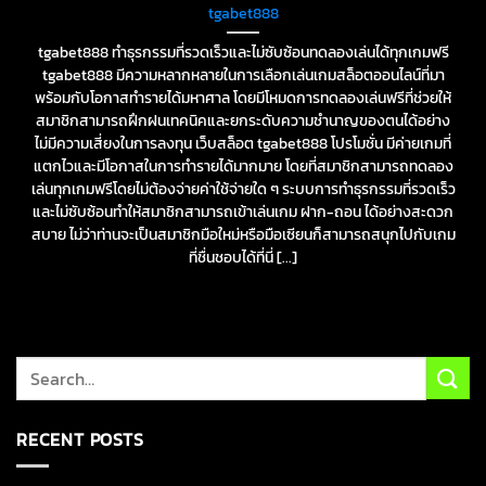
tgabet888
tgabet888 ทำธุรกรรมที่รวดเร็วและไม่ซับซ้อนทดลองเล่นได้ทุกเกมฟรี
tgabet888 มีความหลากหลายในการเลือกเล่นเกมสล็อตออนไลน์ที่มา
พร้อมกับโอกาสทำรายได้มหาศาล โดยมีโหมดการทดลองเล่นฟรีที่ช่วยให้
สมาชิกสามารถฝึกฝนเทคนิคและยกระดับความชำนาญของตนได้อย่าง
ไม่มีความเสี่ยงในการลงทุน เว็บสล็อต tgabet888 โปรโมชั่น มีค่ายเกมที่
แตกไวและมีโอกาสในการทำรายได้มากมาย โดยที่สมาชิกสามารถทดลอง
เล่นทุกเกมฟรีโดยไม่ต้องจ่ายค่าใช้จ่ายใด ๆ ระบบการทำธุรกรรมที่รวดเร็ว
และไม่ซับซ้อนทำให้สมาชิกสามารถเข้าเล่นเกม ฝาก-ถอน ได้อย่างสะดวก
สบาย ไม่ว่าท่านจะเป็นสมาชิกมือใหม่หรือมือเซียนก็สามารถสนุกไปกับเกม
ที่ชื่นชอบได้ที่นี่ [...]
RECENT POSTS