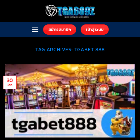
Skip
to
content
สมัครสมาชิก
เข้าสู่ระบบ
TAG ARCHIVES:
TGABET 888
30
Jan