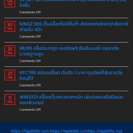
02
ไม่อั้น
Oct
on
Comments Off
LC
BET
KINGZ 569 เว็บสล็อตไม่มีขั้นต่ำ อัปเดตเกมใหม่ทุกสัปดาห์
30
88
ค่ายดัง 40+
Sep
เว็บ
on
Comments Off
สล็อต
KINGZ
แตก
569
MU99 สล็อตเบทถูก เครดิตฟรี ยืนยันเบอร์ ปลอดภัย
หนัก
25
เว็บ
ที่สุด
มาตรฐานสูง
Sep
สล็อต
โบนัส
on
Comments Off
ไม่มี
แตก
MU99
ขั้น
ง่าย
สล็อต
KFC789 สมัครสล็อต เริ่มต้น 1 บาท ทุนน้อยก็ลุ้นรางวัล
ต่ำ
23
ทุก
เบท
อัปเดต
ใหญ่ได้
Sep
วัน
ถูก
เกม
ไม่
on
Comments Off
เครดิต
ใหม่
อั้น
KFC789
ฟรี
ทุก
สมัคร
WIN3333 สล็อตเว็บตรงแตกหนัก เล่นง่ายบนมือถือและ
ยืนยัน
11
สัปดาห์
สล็อต
เบอร์
คอมพิวเตอร์
Sep
ค่าย
เริ่ม
ปลอดภัย
ดัง
on
Comments Off
ต้น
มาตรฐาน
40+
WIN3333
1
สูง
สล็อต
บาท
เว็บ
ทุน
ตรง
https://tga689z.com
https://tga689z.co
https://tga689z.xyz
น้อย