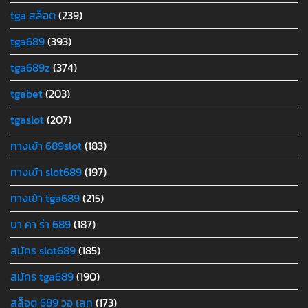
tga สล็อต
(239)
tga689
(393)
tga689z
(374)
tgabet
(203)
tgaslot
(207)
ทางเข้า 689slot
(183)
ทางเข้า slot689
(197)
ทางเข้า tga689
(215)
บา คา ร่า 689
(187)
สมัคร slot689
(185)
สมัคร tga689
(190)
สล็อต 689 วอ เลท
(173)