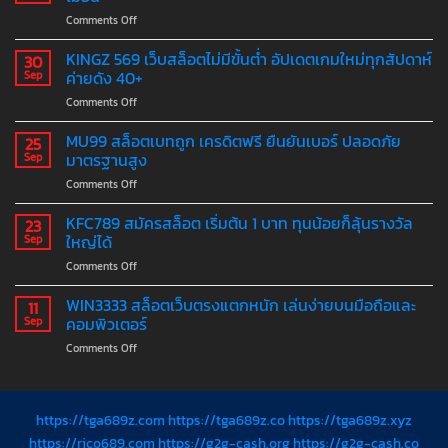
on
Comments Off
LC
BET
KINGZ 569 เว็บสล็อตไม่มีขั้นต่ำ อัปเดตเกมใหม่ทุกสัปดาห์
30
88
ค่ายดัง 40+
Sep
เว็บ
on
Comments Off
สล็อต
KINGZ
แตก
569
MU99 สล็อตเบทถูก เครดิตฟรี ยืนยันเบอร์ ปลอดภัย
หนัก
25
เว็บ
ที่สุด
มาตรฐานสูง
Sep
สล็อต
โบนัส
on
Comments Off
ไม่มี
แตก
MU99
ขั้น
ง่าย
สล็อต
KFC789 สมัครสล็อต เริ่มต้น 1 บาท ทุนน้อยก็ลุ้นรางวัล
ต่ำ
23
ทุก
เบท
อัปเดต
ใหญ่ได้
Sep
วัน
ถูก
เกม
ไม่
on
Comments Off
เครดิต
ใหม่
อั้น
KFC789
ฟรี
ทุก
สมัคร
WIN3333 สล็อตเว็บตรงแตกหนัก เล่นง่ายบนมือถือและ
ยืนยัน
11
สัปดาห์
สล็อต
เบอร์
คอมพิวเตอร์
Sep
ค่าย
เริ่ม
ปลอดภัย
ดัง
on
Comments Off
ต้น
มาตรฐาน
40+
WIN3333
1
สูง
สล็อต
บาท
เว็บ
ทุน
ตรง
https://tga689z.com
https://tga689z.co
https://tga689z.xyz
น้อย
แตก
ก็
https://rico689.com
https://g2g-cash.org
https://g2g-cash.co