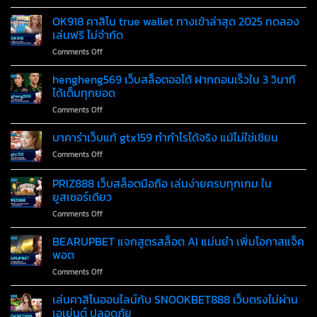
H1SLOT
เกม
สร้าง
นิยม
บา
OK918 คาสิโน true wallet ทางเข้าล่าสุด 2025 ทดลอง
แตก
กำไร
คา
ง่าย
เล่นฟรี ไม่จำกัด
จริง
ร่า
คุณภาพ
on
Comments Off
true
สูง
OK918
wallet
ไว้
คา
hengheng569 เว็บสล็อตออโต้ ฝากถอนเร็วใน 3 วินาที
เว็บ
ใน
สิโน
ตรง
ได้เต็มทุกยอด
เว็บ
true
รวม
เดียว
on
Comments Off
wallet
ค่าย
hengheng569
ทาง
ชั้น
เว็บ
บาคาร่าเว็บแท้ gtx159 ทำกำไรได้จริง แม้ไม่ใช่เซียน
เข้า
นำ
สล็อต
ล่าสุด
เล่น
on
Comments Off
ออ
2025
ง่าย
บา
โต้
ทดลอง
ได้
คา
PRIZ888 เว็บสล็อตมือถือ เล่นง่ายครบทุกเกม ใน
ฝาก
เล่น
เงิน
ร่า
ถอน
ยูสเซอร์เดียว
ฟรี
จริง
เว็บ
เร็ว
ไม่
on
Comments Off
แท้
ใน
จำกัด
PRIZ888
gtx159
3
เว็บ
ทำ
BEARUPBET แจกสูตรสล็อต AI แม่นยำ เพิ่มโอกาสแจ็ค
วินาที
สล็อต
กำไร
พอต
ได้
มือ
ได้
เต็ม
on
Comments Off
ถือ
จริง
ทุก
BEARUPBET
เล่น
แม้
ยอด
แจก
เล่นคาสิโนออนไลน์กับ SNOOKBET888 เว็บตรงไม่ผ่าน
ง่าย
ไม่ใช่
สูตร
ครบ
เอเย่นต์ ปลอดภัย
เซียน