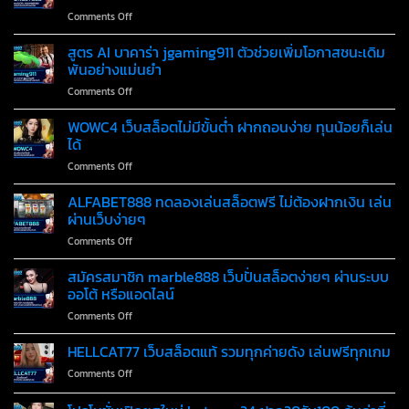
สล็อต
ทุก
on
Comments Off
AI
เกม
เล่น
แม่นยำ
ใน
คา
สูตร AI บาคาร่า jgaming911 ตัวช่วยเพิ่มโอกาสชนะเดิม
เพิ่ม
ยูสเซอร์
สิ
โอ
พันอย่างแม่นยำ
เดียว
โน
กา
on
Comments Off
ออนไลน์
ส
สูตร
กับ
แจ็ค
AI
WOWC4 เว็บสล็อตไม่มีขั้นต่ำ ฝากถอนง่าย ทุนน้อยก็เล่น
SNOOKBET888
พอต
บา
เว็บ
ได้
คา
ตรง
on
Comments Off
ร่า
ไม่
WOWC4
jgaming911
ผ่าน
เว็บ
ALFABET888 ทดลองเล่นสล็อตฟรี ไม่ต้องฝากเงิน เล่น
ตัว
เอเย่นต์
สล็อต
ช่วย
ผ่านเว็บง่ายๆ
ปลอดภัย
ไม่มี
เพิ่ม
on
Comments Off
ขั้น
โอกาส
ALFABET888
ต่ำ
ชนะ
ทดลอง
สมัครสมาชิก marble888 เว็บปั่นสล็อตง่ายๆ ผ่านระบบ
ฝาก
เดิม
เล่น
ถอน
ออโต้ หรือแอดไลน์
พัน
สล็อต
ง่าย
อย่าง
on
Comments Off
ฟรี
ทุน
แม่นยำ
สมัคร
ไม่
น้อย
สมาชิก
HELLCAT77 เว็บสล็อตแท้ รวมทุกค่ายดัง เล่นฟรีทุกเกม
ต้อง
ก็
marble888
ฝาก
เล่น
on
Comments Off
เว็บ
เงิน
ได้
HELLCAT77
ปั่น
เล่น
เว็บ
สล็อต