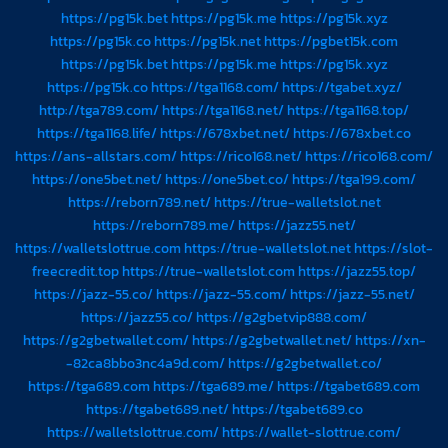
หนัก
ลุ้น
https://pg15k.bet
https://pg15k.me
https://pg15k.xyz
เล่น
รางวัล
ง่าย
https://pg15k.co
https://pg15k.net
https://pgbet15k.com
ใหญ่
บน
ได้
https://pg15k.bet
https://pg15k.me
https://pg15k.xyz
มือ
https://pg15k.co
https://tga1168.com/
https://tgabet.xyz/
ถือ
และ
http://tga789.com/
https://tga1168.net/
https://tga1168.top/
คอมพิวเตอร์
https://tga1168.life/
https://678xbet.net/
https://678xbet.co
https://ans-allstars.com/
https://rico168.net/
https://rico168.com/
https://one5bet.net/
https://one5bet.co/
https://tga199.com/
https://reborn789.net/
https://true-walletslot.net
https://reborn789.me/
https://jazz55.net/
https://walletslottrue.com
https://true-walletslot.net
https://slot-
freecredit.top
https://true-walletslot.com
https://jazz55.top/
https://jazz-55.co/
https://jazz-55.com/
https://jazz-55.net/
https://jazz55.co/
https://g2gbetvip888.com/
https://g2gbetwallet.com/
https://g2gbetwallet.net/
https://xn-
-82ca8bbo3nc4a9d.com/
https://g2gbetwallet.co/
https://tga689.com
https://tga689.me/
https://tgabet689.com
https://tgabet689.net/
https://tgabet689.co
https://walletslottrue.com/
https://wallet-slottrue.com/