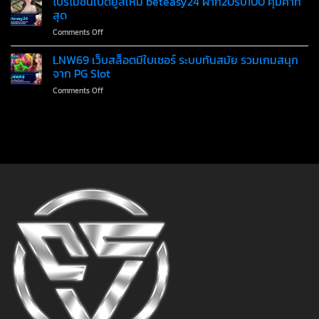
โปรโมชั่นเปิดยูสใหม่ beteasy24 ฝาก20รับ100 คุ้มค่าที่
ผ่าน
สล็อต
ง่ายๆ
สุด
เว็บ
แท้
ผ่าน
ง่ายๆ
on
Comments Off
รวม
ระบบ
โปร
ทุก
ออ
โม
ค่าย
LNW69 เว็บสล็อตมีใบเซอร์ ระบบทันสมัย รวมเกมสนุก
โต้
ชั่น
ดัง
จาก PG Slot
หรือ
เปิด
เล่น
แอด
on
Comments Off
ยูส
ฟรี
ไลน์
LNW69
ใหม่
ทุก
เว็บ
beteasy24
เกม
สล็อต
ฝาก20รับ100
มี
คุ้ม
ใบ
ค่าที่
เซอร์
สุด
ระบบ
ทัน
สมัย
รวม
เกม
สนุก
จาก
PG
Slot