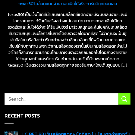
texas501 สล็อตแตกง่าย ถอนเงินได้จริง การันตีทุกยอดเล่น
texas501 เป็นเว็บไซต์ที่นำเสนอเกมสล็อตที่แตกง่าย มีระบบเล่นง่าย และมี
โอกาสในการได้รับเงินจริงอย่างแน่นอน ท่านสามารถถอนเงินได้โดย
รวดเร็วและมั่นใจได้ว่าจะได้รับเงินชัวร์ มาร่วมสนุกและลุ้นโชคกับเกมสล็อต
ที่มีความสนุกและมีโอกาสในการได้รับรางวัลได้มากที่สุด ไม่ว่าคุณจะเป็นผู้
เล่นมือใหม่หรือมือเก่า เรียกตัวเองว่า เซียนสล็อต ที่นี่พร้อมมอบความเท่า
เทียมให้กับทุกท่าน เพราะว่าเกมสล็อตของเรานั้นเป็นเกมสล็อตแตกง่ายไม่
ว่าใครก็สามารถเข้ามากอบโกยเอาเงินรางวัลกลับออกไปได้อย่างง่ายดาย
ไม่ว่าคุณจะเป็นใครก็ตามรีบเข้ามาเล่นเลยวันนี้ห้ามพลาดเด็ดขาด
texas501 เว็บตรงรวมเกมสล็อตทุกค่าย รองรับภาษาไทยเต็มรูปแบบ [...]
RECENT POSTS
LC BET 88 เว็บสล็อตแตกหนักที่สุด โบนัสแตกง่ายทุกวัน