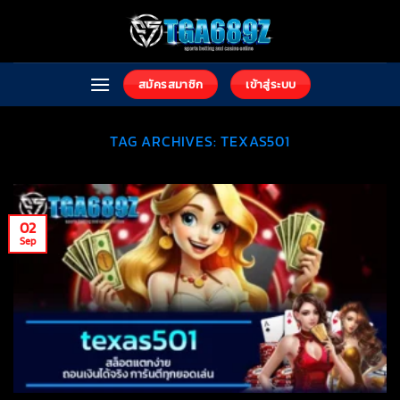
Skip
to
content
สมัครสมาชิก
เข้าสู่ระบบ
TAG ARCHIVES:
TEXAS501
02
Sep