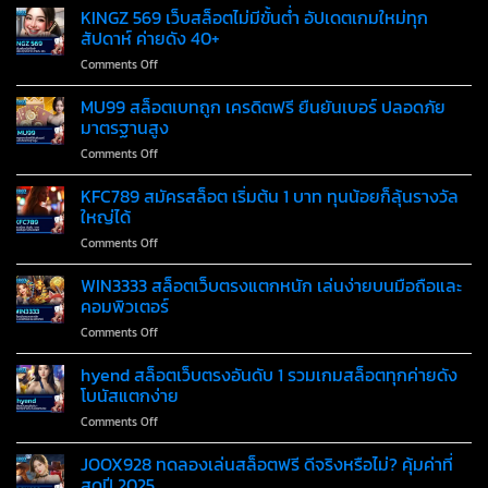
BET
KINGZ 569 เว็บสล็อตไม่มีขั้นต่ำ อัปเดตเกมใหม่ทุก
88
สัปดาห์ ค่ายดัง 40+
เว็บ
on
Comments Off
สล็อต
KINGZ
แตก
569
MU99 สล็อตเบทถูก เครดิตฟรี ยืนยันเบอร์ ปลอดภัย
หนัก
เว็บ
ที่สุด
มาตรฐานสูง
สล็อต
โบนัส
on
Comments Off
ไม่มี
แตก
MU99
ขั้น
ง่าย
สล็อต
KFC789 สมัครสล็อต เริ่มต้น 1 บาท ทุนน้อยก็ลุ้นรางวัล
ต่ำ
ทุก
เบท
อัปเดต
ใหญ่ได้
วัน
ถูก
เกม
ไม่
on
Comments Off
เครดิต
ใหม่
อั้น
KFC789
ฟรี
ทุก
สมัคร
WIN3333 สล็อตเว็บตรงแตกหนัก เล่นง่ายบนมือถือและ
ยืนยัน
สัปดาห์
สล็อต
เบอร์
คอมพิวเตอร์
ค่าย
เริ่ม
ปลอดภัย
ดัง
on
Comments Off
ต้น
มาตรฐาน
40+
WIN3333
1
สูง
สล็อต
hyend สล็อตเว็บตรงอันดับ 1 รวมเกมสล็อตทุกค่ายดัง
บาท
เว็บ
ทุน
โบนัสแตกง่าย
ตรง
น้อย
on
Comments Off
แตก
ก็
hyend
หนัก
ลุ้น
สล็อต
JOOX928 ทดลองเล่นสล็อตฟรี ดีจริงหรือไม่? คุ้มค่าที่
เล่น
รางวัล
เว็บ
ง่าย
สุดปี 2025
ใหญ่