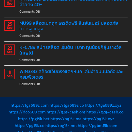
88
ค่ายดัง 40+
Sep
เว็บ
on
Comments Off
สล็อต
KINGZ
แตก
569
MU99 สล็อตเบทถูก เครดิตฟรี ยืนยันเบอร์ ปลอดภัย
หนัก
25
เว็บ
ที่สุด
มาตรฐานสูง
Sep
สล็อต
โบนัส
on
Comments Off
ไม่มี
แตก
MU99
ขั้น
ง่าย
สล็อต
KFC789 สมัครสล็อต เริ่มต้น 1 บาท ทุนน้อยก็ลุ้นรางวัล
ต่ำ
23
ทุก
เบท
อัปเดต
ใหญ่ได้
Sep
วัน
ถูก
เกม
ไม่
on
Comments Off
เครดิต
ใหม่
อั้น
KFC789
ฟรี
ทุก
สมัคร
WIN3333 สล็อตเว็บตรงแตกหนัก เล่นง่ายบนมือถือและ
ยืนยัน
11
สัปดาห์
สล็อต
เบอร์
คอมพิวเตอร์
Sep
ค่าย
เริ่ม
ปลอดภัย
ดัง
on
Comments Off
ต้น
มาตรฐาน
40+
WIN3333
1
สูง
สล็อต
บาท
เว็บ
ทุน
ตรง
https://tga689z.com
https://tga689z.co
https://tga689z.xyz
น้อย
แตก
ก็
https://rico689.com
https://g2g-cash.org
https://g2g-cash.co
หนัก
ลุ้น
https://pg15k.bet
https://pg15k.me
https://pg15k.xyz
เล่น
รางวัล
ง่าย
https://pg15k.co
https://pg15k.net
https://pgbet15k.com
ใหญ่
บน
ได้