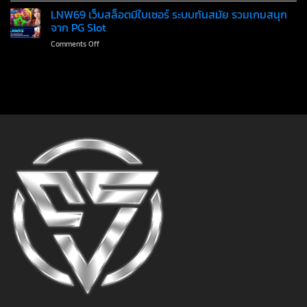
ออ
โม
ค่าย
LNW69 เว็บสล็อตมีใบเซอร์ ระบบทันสมัย รวมเกมสนุก
โต้
ชั่น
ดัง
จาก PG Slot
หรือ
เปิด
เล่น
แอด
on
Comments Off
ยูส
ฟรี
ไลน์
LNW69
ใหม่
ทุก
เว็บ
beteasy24
เกม
สล็อต
ฝาก20รับ100
มี
คุ้ม
ใบ
ค่าที่
เซอร์
สุด
ระบบ
ทัน
สมัย
รวม
เกม
สนุก
จาก
PG
Slot