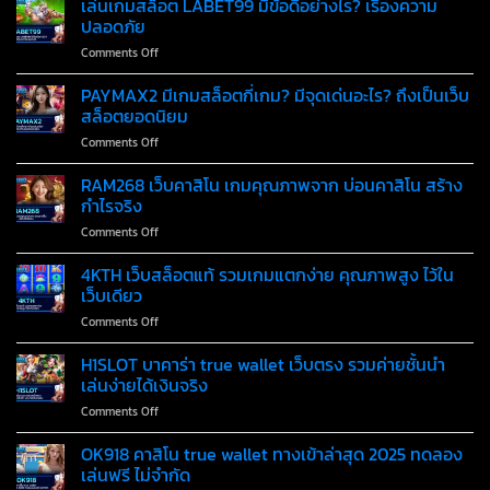
เล่นเกมสล็อต LABET99 มีข้อดีอย่างไร? เรื่องความ
แจ็ค
ทุก
พนัน
พอต
ปลอดภัย
วัน
ออนไลน์
แตก
on
Comments Off
ถูก
ง่าย
เล่น
กฎหมาย
ทำ
เกม
PAYMAX2 มีเกมสล็อตกี่เกม? มีจุดเด่นอะไร? ถึงเป็นเว็บ
เล่น
กำไร
สล็อต
ง่าย
สล็อตยอดนิยม
ได้
LABET99
ปลอดภัย
ทันที
on
Comments Off
มี
100%
PAYMAX2
ข้อดี
มี
RAM268 เว็บคาสิโน เกมคุณภาพจาก บ่อนคาสิโน สร้าง
อย่างไร?
เกม
เรื่อง
กำไรจริง
สล็อต
ความ
on
Comments Off
กี่
ปลอดภัย
RAM268
เกม?
เว็บ
4KTH เว็บสล็อตแท้ รวมเกมแตกง่าย คุณภาพสูง ไว้ใน
มี
คา
จุด
เว็บเดียว
สิโน
เด่น
on
Comments Off
เกม
อะไร?
4KTH
คุณภาพ
ถึง
เว็บ
H1SLOT บาคาร่า true wallet เว็บตรง รวมค่ายชั้นนำ
จาก
เป็น
สล็อต
บ่อน
เล่นง่ายได้เงินจริง
เว็บ
แท้
คา
สล็อต
on
Comments Off
รวม
สิโน
ยอด
H1SLOT
เกม
สร้าง
นิยม
บา
OK918 คาสิโน true wallet ทางเข้าล่าสุด 2025 ทดลอง
แตก
กำไร
คา
ง่าย
เล่นฟรี ไม่จำกัด
จริง
ร่า
คุณภาพ