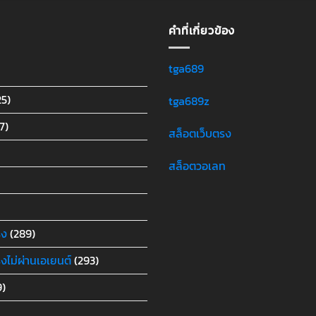
คำที่เกี่ยวข้อง
tga689
5)
tga689z
7)
สล็อตเว็บตรง
สล็อตวอเลท
รง
(289)
งไม่ผ่านเอเยนต์
(293)
9)