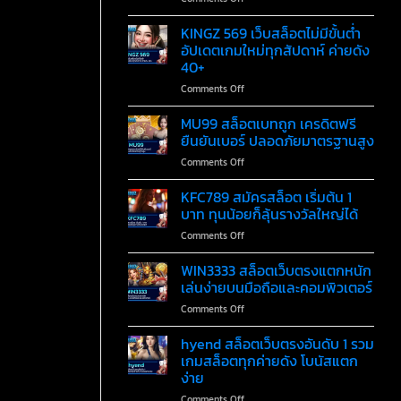
LC
BET
KINGZ 569 เว็บสล็อตไม่มีขั้นต่ำ
88
อัปเดตเกมใหม่ทุกสัปดาห์ ค่ายดัง
เว็บ
40+
สล็อต
on
Comments Off
แตก
KINGZ
หนัก
569
ที่สุด
MU99 สล็อตเบทถูก เครดิตฟรี
เว็บ
โบนัส
ยืนยันเบอร์ ปลอดภัยมาตรฐานสูง
สล็อต
แตก
on
Comments Off
ไม่มี
ง่าย
MU99
ขั้น
ทุก
สล็อต
KFC789 สมัครสล็อต เริ่มต้น 1
ต่ำ
วัน
เบท
อัปเดต
บาท ทุนน้อยก็ลุ้นรางวัลใหญ่ได้
ไม่
ถูก
เกม
อั้น
on
Comments Off
เครดิต
ใหม่
KFC789
ฟรี
ทุก
สมัคร
WIN3333 สล็อตเว็บตรงแตกหนัก
ยืนยัน
สัปดาห์
สล็อต
เบอร์
เล่นง่ายบนมือถือและคอมพิวเตอร์
ค่าย
เริ่ม
ปลอดภัย
ดัง
on
Comments Off
ต้น
มาตรฐาน
40+
WIN3333
1
สูง
สล็อต
hyend สล็อตเว็บตรงอันดับ 1 รวม
บาท
เว็บ
ทุน
เกมสล็อตทุกค่ายดัง โบนัสแตก
ตรง
น้อย
ง่าย
แตก
ก็
on
Comments Off
หนัก