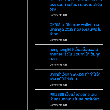
สล็อต
บ่อน
ตรง รวมค่ายชั้นนำ เล่นง่ายได้เงิน
เว็บ
แท้
คา
จริง
สล็อต
รวม
สิโน
ยอด
on
Comments Off
เกม
สร้าง
นิยม
H1SLOT
แตก
กำไร
บา
ง่าย
OK918 คาสิโน true wallet ทาง
จริง
คา
คุณภาพ
เข้าล่าสุด 2025 ทดลองเล่นฟรี ไม่
ร่า
สูง
จำกัด
true
ไว้
on
Comments Off
wallet
ใน
OK918
เว็บ
เว็บ
คา
ตรง
hengheng569 เว็บสล็อตออโต้
เดียว
สิโน
รวม
ฝากถอนเร็วใน 3 วินาที ได้เต็มทุก
true
ค่าย
ยอด
wallet
ชั้น
on
Comments Off
ทาง
นำ
hengheng569
เข้า
เล่น
เว็บ
ล่าสุด
บาคาร่าเว็บแท้ gtx159 ทำกำไรได้
ง่าย
สล็อต
2025
ได้
จริง แม้ไม่ใช่เซียน
ออ
ทดลอง
เงิน
on
Comments Off
โต้
เล่น
จริง
บา
ฝาก
ฟรี
คา
PRIZ888 เว็บสล็อตมือถือ เล่น
ถอน
ไม่
ร่า
เร็ว
ง่ายครบทุกเกม ในยูสเซอร์เดียว
จำกัด
เว็บ
ใน
on
Comments Off
แท้
3
PRIZ888
gtx159