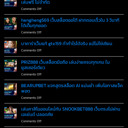
ง่าย
เล่นฟรี ไม่จำกัด
จริง
ร่า
คุณภาพ
on
Comments Off
true
สูง
OK918
wallet
ไว้
คา
hengheng569 เว็บสล็อตออโต้ ฝากถอนเร็วใน 3 วินาที
เว็บ
ใน
สิโน
ตรง
ได้เต็มทุกยอด
เว็บ
true
รวม
เดียว
on
Comments Off
wallet
ค่าย
hengheng569
ทาง
ชั้น
เว็บ
บาคาร่าเว็บแท้ gtx159 ทำกำไรได้จริง แม้ไม่ใช่เซียน
เข้า
นำ
สล็อต
ล่าสุด
เล่น
on
Comments Off
ออ
2025
ง่าย
บา
โต้
ทดลอง
ได้
คา
PRIZ888 เว็บสล็อตมือถือ เล่นง่ายครบทุกเกม ใน
ฝาก
เล่น
เงิน
ร่า
ถอน
ยูสเซอร์เดียว
ฟรี
จริง
เว็บ
เร็ว
ไม่
on
Comments Off
แท้
ใน
จำกัด
PRIZ888
gtx159
3
เว็บ
ทำ
BEARUPBET แจกสูตรสล็อต AI แม่นยำ เพิ่มโอกาสแจ็ค
วินาที
สล็อต
กำไร
พอต
ได้
มือ
ได้
เต็ม
on
Comments Off
ถือ
จริง
ทุก
BEARUPBET
เล่น
แม้
ยอด
แจก
เล่นคาสิโนออนไลน์กับ SNOOKBET888 เว็บตรงไม่ผ่าน
ง่าย
ไม่ใช่
สูตร
ครบ
เอเย่นต์ ปลอดภัย
เซียน
สล็อต
ทุก
on
Comments Off
AI
เกม
เล่น
แม่นยำ
ใน