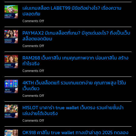
pepsi123
มันส์
หนัก
เว็บ
เล่นเกมสล็อต LABET99 มีข้อดีอย่างไร? เรื่องความ
แจ็ค
ทุก
พนัน
พอต
ปลอดภัย
วัน
ออนไลน์
แตก
on
Comments Off
ถูก
ง่าย
เล่น
กฎหมาย
ทำ
เกม
PAYMAX2 มีเกมสล็อตกี่เกม? มีจุดเด่นอะไร? ถึงเป็นเว็บ
เล่น
กำไร
สล็อต
ง่าย
สล็อตยอดนิยม
ได้
LABET99
ปลอดภัย
ทันที
on
Comments Off
มี
100%
PAYMAX2
ข้อดี
มี
RAM268 เว็บคาสิโน เกมคุณภาพจาก บ่อนคาสิโน สร้าง
อย่างไร?
เกม
เรื่อง
กำไรจริง
สล็อต
ความ
on
Comments Off
กี่
ปลอดภัย
RAM268
เกม?
เว็บ
4KTH เว็บสล็อตแท้ รวมเกมแตกง่าย คุณภาพสูง ไว้ใน
มี
คา
จุด
เว็บเดียว
สิโน
เด่น
on
Comments Off
เกม
อะไร?
4KTH
คุณภาพ
ถึง
เว็บ
H1SLOT บาคาร่า true wallet เว็บตรง รวมค่ายชั้นนำ
จาก
เป็น
สล็อต
บ่อน
เล่นง่ายได้เงินจริง
เว็บ
แท้
คา
สล็อต
on
Comments Off
รวม
สิโน
ยอด
H1SLOT
เกม
สร้าง
นิยม
บา
OK918 คาสิโน true wallet ทางเข้าล่าสุด 2025 ทดลอง
แตก
กำไร
คา