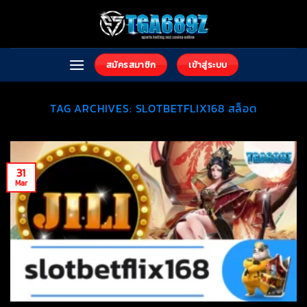
Skip
to
content
สมัครสมาชิก
เข้าสู่ระบบ
TAG ARCHIVES:
SLOTBETFLIX168 สล็อต
31
Mar