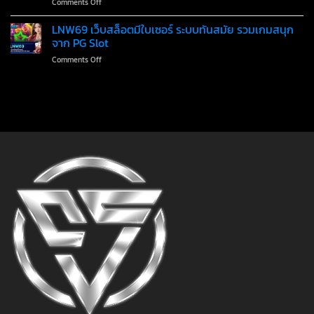
on
Comments Off
รวม
ระบบ
โปร
ทุก
ออ
โม
ค่าย
LNW69 เว็บสล็อตมีใบเซอร์ ระบบทันสมัย รวมเกมสนุก
โต้
ชั่น
ดัง
จาก PG Slot
หรือ
เปิด
เล่น
แอด
on
Comments Off
ยูส
ฟรี
ไลน์
LNW69
ใหม่
ทุก
เว็บ
beteasy24
เกม
สล็อต
ฝาก20รับ100
มี
คุ้ม
ใบ
ค่าที่
เซอร์
สุด
ระบบ
ทัน
สมัย
รวม
เกม
สนุก
จาก
PG
Slot