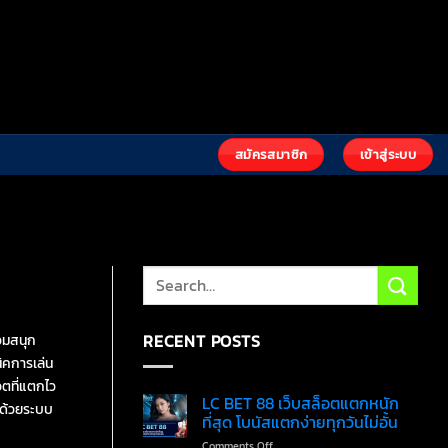
สมัครสมาชิก
เข้าสู่ระบบ
RECENT POSTS
วมสนุก
ิคการเล่น
อตที่แตกไว
LC BET 88 เว็บสล็อตแตกหนัก
ยด้วยระบบ
ที่สุด โบนัสแตกง่ายทุกวันไม่อั้น
on
Comments Off