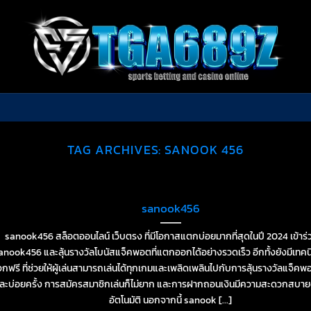
TAG ARCHIVES:
SANOOK 456
sanook456
sanook456 สล็อตออนไลน์ เว็บตรง ที่มีโอกาสแตกบ่อยมากที่สุดในปี 2024 เข้าร่
anook456 และลุ้นรางวัลโบนัสแจ็คพอตที่แตกออกได้อย่างรวดเร็ว อีกทั้งยังมีเทคน
กฟรี ที่ช่วยให้ผู้เล่นสามารถเล่นได้ทุกเกมและเพลิดเพลินไปกับการลุ้นรางวัลแจ็คพ
ละบ่อยครั้ง การสมัครสมาชิกเล่นก็ไม่ยาก และการฝากถอนเงินมีความสะดวกสบา
อัตโนมัติ นอกจากนี้ sanook [...]