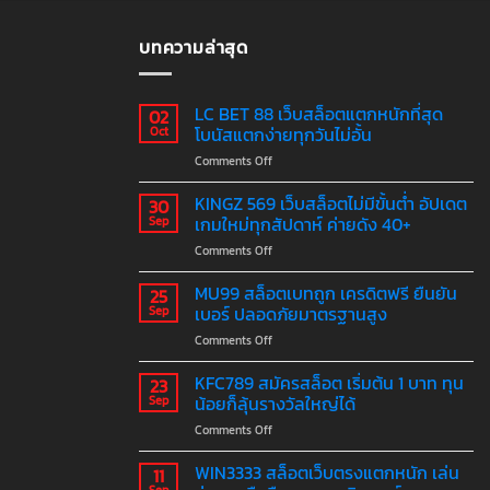
สุด
ระบบ
ทัน
บทความล่าสุด
สมัย
รวม
เกม
สนุก
LC BET 88 เว็บสล็อตแตกหนักที่สุด
02
จาก
โบนัสแตกง่ายทุกวันไม่อั้น
Oct
PG
on
Comments Off
Slot
LC
BET
KINGZ 569 เว็บสล็อตไม่มีขั้นต่ำ อัปเดต
30
88
เกมใหม่ทุกสัปดาห์ ค่ายดัง 40+
Sep
เว็บ
on
Comments Off
สล็อต
KINGZ
แตก
569
MU99 สล็อตเบทถูก เครดิตฟรี ยืนยัน
หนัก
25
เว็บ
ที่สุด
เบอร์ ปลอดภัยมาตรฐานสูง
Sep
สล็อต
โบนัส
on
Comments Off
ไม่มี
แตก
MU99
ขั้น
ง่าย
สล็อต
KFC789 สมัครสล็อต เริ่มต้น 1 บาท ทุน
ต่ำ
23
ทุก
เบท
อัปเดต
น้อยก็ลุ้นรางวัลใหญ่ได้
Sep
วัน
ถูก
เกม
ไม่
on
Comments Off
เครดิต
ใหม่
อั้น
KFC789
ฟรี
ทุก
สมัคร
WIN3333 สล็อตเว็บตรงแตกหนัก เล่น
ยืนยัน
11
สัปดาห์
สล็อต
เบอร์