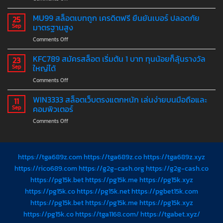
KINGZ
แตก
569
MU99 สล็อตเบทถูก เครดิตฟรี ยืนยันเบอร์ ปลอดภัย
หนัก
25
เว็บ
ที่สุด
มาตรฐานสูง
Sep
สล็อต
โบนัส
on
Comments Off
ไม่มี
แตก
MU99
ขั้น
ง่าย
สล็อต
KFC789 สมัครสล็อต เริ่มต้น 1 บาท ทุนน้อยก็ลุ้นรางวัล
ต่ำ
23
ทุก
เบท
อัปเดต
ใหญ่ได้
Sep
วัน
ถูก
เกม
ไม่
on
Comments Off
เครดิต
ใหม่
อั้น
KFC789
ฟรี
ทุก
สมัคร
WIN3333 สล็อตเว็บตรงแตกหนัก เล่นง่ายบนมือถือและ
ยืนยัน
11
สัปดาห์
สล็อต
เบอร์
คอมพิวเตอร์
Sep
ค่าย
เริ่ม
ปลอดภัย
ดัง
on
Comments Off
ต้น
มาตรฐาน
40+
WIN3333
1
สูง
สล็อต
บาท
เว็บ
ทุน
ตรง
https://tga689z.com
https://tga689z.co
https://tga689z.xyz
น้อย
แตก
ก็
https://rico689.com
https://g2g-cash.org
https://g2g-cash.co
หนัก
ลุ้น
https://pg15k.bet
https://pg15k.me
https://pg15k.xyz
เล่น
รางวัล
ง่าย
https://pg15k.co
https://pg15k.net
https://pgbet15k.com
ใหญ่
บน
ได้
https://pg15k.bet
https://pg15k.me
https://pg15k.xyz
มือ
https://pg15k.co
https://tga1168.com/
https://tgabet.xyz/
ถือ
และ