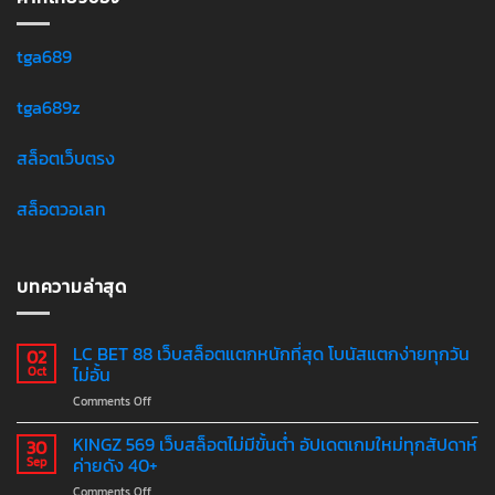
tga689
tga689z
สล็อตเว็บตรง
สล็อตวอเลท
บทความล่าสุด
LC BET 88 เว็บสล็อตแตกหนักที่สุด โบนัสแตกง่ายทุกวัน
02
ไม่อั้น
Oct
on
Comments Off
LC
BET
KINGZ 569 เว็บสล็อตไม่มีขั้นต่ำ อัปเดตเกมใหม่ทุกสัปดาห์
30
88
ค่ายดัง 40+
Sep
เว็บ
on
Comments Off
สล็อต