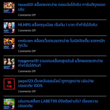
ถือ
ทดลอง
texas501 สล็อตแตกง่าย ถอนเงินได้จริง การันตีทุกยอด
รวม
และ
เล่น
เกม
เล่น
คอมพิวเตอร์
สล็อต
สล็อต
on
Comments Off
ฟรี
ทุก
texas501
ดี
ค่าย
สล็อต
MLMPG สล็อตทุนน้อย เริ่มต้น 1 บาท ทำกำไรได้จริง
จริง
ดัง
แตก
หรือ
โบนัส
on
Comments Off
ง่าย
ไม่?
แตก
MLMPG
ถอน
คุ้ม
ง่าย
สล็อต
rm6com สล็อตเว็บตรงแตกง่าย โบนัสจัดเต็ม แจกหนัก
เงิน
ค่าที่
ทุน
ได้
ทุกวัน
สุด
น้อย
จริง
ปี
on
Comments Off
เริ่ม
กา
2025
rm6com
ต้น
รัน
สล็อต
1
topgame191 รวมเกมสล็อตสุดมันส์ แจ็คพอตแตกง่าย
ตี
เว็บ
บาท
ทำกำไรได้ทันที
ทุก
ตรง
ทำ
ยอด
on
Comments Off
แตก
กำไร
เล่น
topgame191
ง่าย
ได้
รวม
pepsi123 เว็บพนันออนไลน์ ถูกกฎหมาย เล่นง่าย
โบนัส
จริง
18
เกม
จัด
ปลอดภัย 100%
Aug
สล็อต
เต็ม
on
Comments Off
สุด
แจก
pepsi123
มันส์
หนัก
เว็บ
เล่นเกมสล็อต LABET99 มีข้อดีอย่างไร? เรื่องความ
แจ็ค
ทุก
พนัน
พอต
ปลอดภัย
วัน
ออนไลน์
แตก