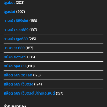
tgabet
(203)
tgaslot
(207)
ทางเข้า 689slot
(183)
ทางเข้า slot689
(197)
ทางเข้า tga689
(215)
บา คา ร่า 689
(187)
สมัคร slot689
(185)
สมัคร tga689
(190)
สล็อต 689 วอ เลท
(173)
สล็อต 689 เว็บตรง
(174)
สล็อต 689 เว็บตรงไม่ผ่านเอเยนต์
(157)
คำที่เกี่ยวข้อง