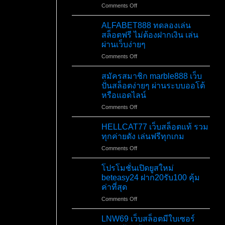
on
Comments Off
ร่า
ผ่าน
WOWC4
jgaming911
เอเย่นต์
เว็บ
ตัว
ALFABET888 ทดลองเล่น
ปลอดภัย
สล็อต
ช่วย
สล็อตฟรี ไม่ต้องฝากเงิน เล่น
ไม่มี
เพิ่ม
ผ่านเว็บง่ายๆ
ขั้น
โอกาส
on
Comments Off
ต่ำ
ชนะ
ALFABET888
ฝาก
เดิม
ทดลอง
ถอน
สมัครสมาชิก marble888 เว็บ
พัน
เล่น
ง่าย
อย่าง
ปั่นสล็อตง่ายๆ ผ่านระบบออโต้
สล็อต
ทุน
แม่นยำ
หรือแอดไลน์
ฟรี
น้อย
on
Comments Off
ไม่
ก็
สมัคร
ต้อง
เล่น
สมาชิก
ฝาก
ได้
HELLCAT77 เว็บสล็อตแท้ รวม
marble888
เงิน
ทุกค่ายดัง เล่นฟรีทุกเกม
เว็บ
เล่น
on
Comments Off
ปั่น
ผ่าน
HELLCAT77
สล็อต
เว็บ
เว็บ
ง่ายๆ
โปรโมชั่นเปิดยูสใหม่
ง่ายๆ
สล็อต
ผ่าน
beteasy24 ฝาก20รับ100 คุ้ม
แท้
ระบบ
ค่าที่สุด
รวม
ออ
on
Comments Off
ทุก
โต้
โปร
ค่าย
หรือ
โม
ดัง
LNW69 เว็บสล็อตมีใบเซอร์
แอด
ชั่น
เล่น