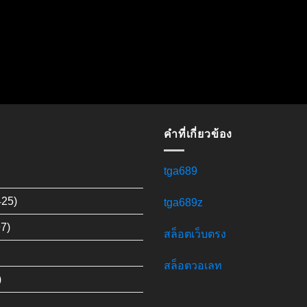
คำที่เกี่ยวข้อง
tga689
425)
tga689z
7)
สล็อตเว็บตรง
สล็อตวอเลท
)