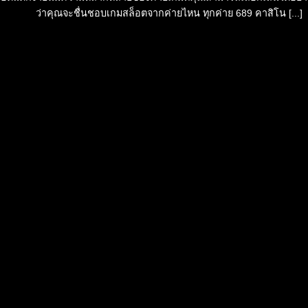
ว่าคุณจะชื่นชอบเกมสล็อตจากค่ายไหน ทุกค่าย 689 คาสิโน [...]