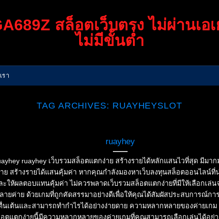
อเรา
TAG ARCHIVES:
RUAYHEYSLOT
ruayhey
uayhey ruayhey เว็บรวมสล็อตแตกง่าย สร้างรายได้หลักแสนไวที่สุด มีมา
่าย สร้างรายได้แสนคุ้มค่า หากคุณกำลังมองหาเว็บลงทุนสล็อตออนไลน์ที่น่
ละให้ผลตอบแทนคุ้มค่า ไม่ควรพลาดเว็บรวมสล็อตแตกง่ายที่มีให้เลือกเล
ลายค่าย ด้วยเกมที่ถูกคัดสรรมาอย่างดีเพื่อให้คุณได้สัมผัสประสบการณ์การเ
ตื่นเต้นและสามารถทำกำไรได้อย่างง่ายดาย ความหลากหลายของค่ายเกม 
็อตแตกง่ายนี้มีความหลากหลายของค่ายเกมที่คุณสามารถเลือกเล่นได้อย่าง