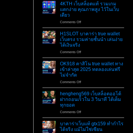
เว็บ
จุด
4KTH เว็บสล็อตแท้ รวมเกม
คา
เด่น
แตกง่าย คุณภาพสูง ไว้ในเว็บ
สิโน
อะไร?
เดียว
เกม
ถึง
on
Comments Off
คุณภาพ
เป็น
4KTH
จาก
เว็บ
เว็บ
บ่อน
สล็อต
H1SLOT บาคาร่า true wallet
สล็อต
คา
ยอด
เว็บตรง รวมค่ายชั้นนำ เล่นง่าย
แท้
สิโน
นิยม
ได้เงินจริง
รวม
สร้าง
on
Comments Off
เกม
กำไร
H1SLOT
แตก
จริง
บา
ง่าย
OK918 คาสิโน true wallet ทาง
คา
คุณภาพ
เข้าล่าสุด 2025 ทดลองเล่นฟรี
ร่า
สูง
ไม่จำกัด
true
ไว้
on
Comments Off
wallet
ใน
OK918
เว็บ
เว็บ
คา
ตรง
เดียว
hengheng569 เว็บสล็อตออโต้
สิโน
รวม
ฝากถอนเร็วใน 3 วินาที ได้เต็ม
true
ค่าย
ทุกยอด
wallet
ชั้น
on
Comments Off
ทาง
นำ
hengheng569
เข้า
เล่น
เว็บ
ล่าสุด
ง่าย
บาคาร่าเว็บแท้ gtx159 ทำกำไร
สล็อต
2025
ได้
ได้จริง แม้ไม่ใช่เซียน
ออ
ทดลอง
เงิน