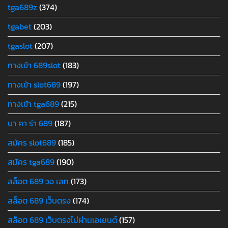
tga689z
(374)
tgabet
(203)
tgaslot
(207)
ทางเข้า 689slot
(183)
ทางเข้า slot689
(197)
ทางเข้า tga689
(215)
บา คา ร่า 689
(187)
สมัคร slot689
(185)
สมัคร tga689
(190)
สล็อต 689 วอ เลท
(173)
สล็อต 689 เว็บตรง
(174)
สล็อต 689 เว็บตรงไม่ผ่านเอเยนต์
(157)