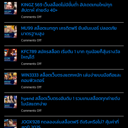
BET
KINGZ 569 เว็บสล็อตไม่มีขั้นต่ำ อัปเดตเกมใหม่ทุก
88
สัปดาห์ ค่ายดัง 40+
เว็บ
on
Comments Off
สล็อต
KINGZ
แตก
569
MU99 สล็อตเบทถูก เครดิตฟรี ยืนยันเบอร์ ปลอดภัย
หนัก
เว็บ
ที่สุด
มาตรฐานสูง
สล็อต
โบนัส
on
Comments Off
ไม่มี
แตก
MU99
ขั้น
ง่าย
สล็อต
KFC789 สมัครสล็อต เริ่มต้น 1 บาท ทุนน้อยก็ลุ้นรางวัล
ต่ำ
ทุก
เบท
อัปเดต
ใหญ่ได้
วัน
ถูก
เกม
ไม่
on
Comments Off
เครดิต
ใหม่
อั้น
KFC789
ฟรี
ทุก
สมัคร
WIN3333 สล็อตเว็บตรงแตกหนัก เล่นง่ายบนมือถือและ
ยืนยัน
สัปดาห์
สล็อต
เบอร์
คอมพิวเตอร์
ค่าย
เริ่ม
ปลอดภัย
ดัง
on
Comments Off
ต้น
มาตรฐาน
40+
WIN3333
1
สูง
สล็อต
hyend สล็อตเว็บตรงอันดับ 1 รวมเกมสล็อตทุกค่ายดัง
บาท
เว็บ
ทุน
โบนัสแตกง่าย
ตรง
น้อย
on
Comments Off
แตก
ก็
hyend
หนัก
ลุ้น
สล็อต
JOOX928 ทดลองเล่นสล็อตฟรี ดีจริงหรือไม่? คุ้มค่าที่
เล่น
รางวัล
เว็บ
ง่าย
สุดปี 2025
ใหญ่