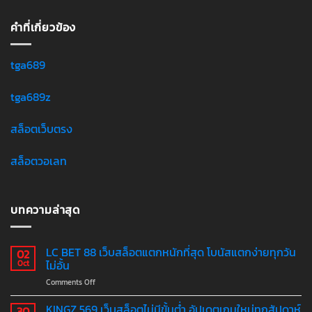
คำที่เกี่ยวข้อง
tga689
tga689z
สล็อตเว็บตรง
สล็อตวอเลท
บทความล่าสุด
LC BET 88 เว็บสล็อตแตกหนักที่สุด โบนัสแตกง่ายทุกวัน
02
ไม่อั้น
Oct
on
Comments Off
LC
BET
KINGZ 569 เว็บสล็อตไม่มีขั้นต่ำ อัปเดตเกมใหม่ทุกสัปดาห์
30