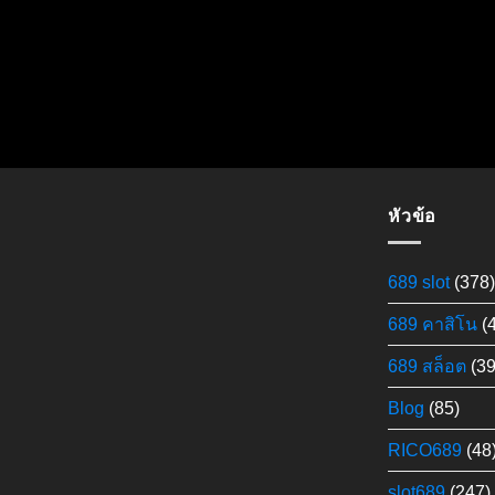
หัวข้อ
689 slot
(378)
689 คาสิโน
(
689 สล็อต
(39
Blog
(85)
RICO689
(48
slot689
(247)