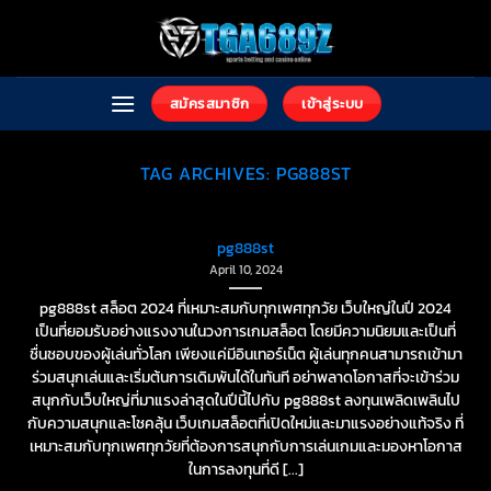
Skip
to
content
สมัครสมาชิก
เข้าสู่ระบบ
TAG ARCHIVES:
PG888ST
pg888st
April 10, 2024
pg888st สล็อต 2024 ที่เหมาะสมกับทุกเพศทุกวัย เว็บใหญ่ในปี 2024
เป็นที่ยอมรับอย่างแรงงานในวงการเกมสล็อต โดยมีความนิยมและเป็นที่
ชื่นชอบของผู้เล่นทั่วโลก เพียงแค่มีอินเทอร์เน็ต ผู้เล่นทุกคนสามารถเข้ามา
ร่วมสนุกเล่นและเริ่มต้นการเดิมพันได้ในทันที อย่าพลาดโอกาสที่จะเข้าร่วม
สนุกกับเว็บใหญ่ที่มาแรงล่าสุดในปีนี้ไปกับ pg888st ลงทุนเพลิดเพลินไป
กับความสนุกและโชคลุ้น เว็บเกมสล็อตที่เปิดใหม่และมาแรงอย่างแท้จริง ที่
เหมาะสมกับทุกเพศทุกวัยที่ต้องการสนุกกับการเล่นเกมและมองหาโอกาส
ในการลงทุนที่ดี [...]