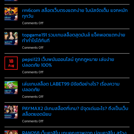
แตก
MLMPG
ถอน
คุ้ม
ง่าย
สล็อต
rm6com สล็อตเว็บตรงแตกง่าย โบนัสจัดเต็ม แจกหนัก
เงิน
ค่าที่
ทุน
ได้
ทุกวัน
สุด
น้อย
จริง
ปี
on
Comments Off
เริ่ม
กา
2025
rm6com
ต้น
รัน
สล็อต
1
topgame191 รวมเกมสล็อตสุดมันส์ แจ็คพอตแตกง่าย
ตี
เว็บ
บาท
ทำกำไรได้ทันที
ทุก
ตรง
ทำ
ยอด
on
Comments Off
แตก
กำไร
เล่น
topgame191
ง่าย
ได้
รวม
pepsi123 เว็บพนันออนไลน์ ถูกกฎหมาย เล่นง่าย
โบนัส
จริง
18
เกม
จัด
ปลอดภัย 100%
Aug
สล็อต
เต็ม
on
Comments Off
สุด
แจก
pepsi123
มันส์
หนัก
เว็บ
เล่นเกมสล็อต LABET99 มีข้อดีอย่างไร? เรื่องความ
แจ็ค
ทุก
พนัน
พอต
ปลอดภัย
วัน
ออนไลน์
แตก
on
Comments Off
ถูก
ง่าย
เล่น
กฎหมาย
ทำ
เกม
PAYMAX2 มีเกมสล็อตกี่เกม? มีจุดเด่นอะไร? ถึงเป็นเว็บ
เล่น
กำไร
สล็อต
ง่าย
สล็อตยอดนิยม
ได้
LABET99
ปลอดภัย
ทันที
on
Comments Off
มี
100%
PAYMAX2
ข้อดี
มี
RAM268 เว็บคาสิโน เกมคุณภาพจาก บ่อนคาสิโน สร้าง
อย่างไร?