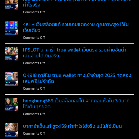
เกม
เรื่อง
กำไรจริง
สล็อต
ความ
on
Comments Off
กี่
ปลอดภัย
RAM268
เกม?
เว็บ
4KTH เว็บสล็อตแท้ รวมเกมแตกง่าย คุณภาพสูง ไว้ใน
มี
คา
จุด
เว็บเดียว
สิโน
เด่น
on
Comments Off
เกม
อะไร?
4KTH
คุณภาพ
ถึง
เว็บ
H1SLOT บาคาร่า true wallet เว็บตรง รวมค่ายชั้นนำ
จาก
เป็น
สล็อต
บ่อน
เล่นง่ายได้เงินจริง
เว็บ
แท้
คา
สล็อต
on
Comments Off
รวม
สิโน
ยอด
H1SLOT
เกม
สร้าง
นิยม
บา
OK918 คาสิโน true wallet ทางเข้าล่าสุด 2025 ทดลอง
แตก
กำไร
คา
ง่าย
เล่นฟรี ไม่จำกัด
จริง
ร่า
คุณภาพ
on
Comments Off
true
สูง
OK918
wallet
ไว้
คา
hengheng569 เว็บสล็อตออโต้ ฝากถอนเร็วใน 3 วินาที
เว็บ
ใน
สิโน
ตรง
ได้เต็มทุกยอด
เว็บ
true
รวม
เดียว
on
Comments Off
wallet
ค่าย
hengheng569
ทาง
ชั้น
เว็บ
บาคาร่าเว็บแท้ gtx159 ทำกำไรได้จริง แม้ไม่ใช่เซียน
เข้า
นำ
สล็อต
ล่าสุด
เล่น
on
Comments Off
ออ
2025
ง่าย
บา