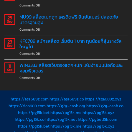
เว็บ
on
Comments Off
สล็อต
KINGZ
แตก
569
MU99 สล็อตเบทถูก เครดิตฟรี ยืนยันเบอร์ ปลอดภัย
หนัก
25
เว็บ
ที่สุด
มาตรฐานสูง
Sep
สล็อต
โบนัส
on
Comments Off
ไม่มี
แตก
MU99
ขั้น
ง่าย
สล็อต
KFC789 สมัครสล็อต เริ่มต้น 1 บาท ทุนน้อยก็ลุ้นรางวัล
ต่ำ
23
ทุก
เบท
อัปเดต
ใหญ่ได้
Sep
วัน
ถูก
เกม
ไม่
on
Comments Off
เครดิต
ใหม่
อั้น
KFC789
ฟรี
ทุก
สมัคร
WIN3333 สล็อตเว็บตรงแตกหนัก เล่นง่ายบนมือถือและ
ยืนยัน
11
สัปดาห์
สล็อต
เบอร์
คอมพิวเตอร์
Sep
ค่าย
เริ่ม
ปลอดภัย
ดัง
on
Comments Off
ต้น
มาตรฐาน
40+
WIN3333
1
สูง
สล็อต
บาท
เว็บ
ทุน
ตรง
https://tga689z.com
https://tga689z.co
https://tga689z.xyz
น้อย
แตก
ก็
https://rico689.com
https://g2g-cash.org
https://g2g-cash.co
หนัก
ลุ้น
https://pg15k.bet
https://pg15k.me
https://pg15k.xyz
เล่น
รางวัล
ง่าย
https://pg15k.co
https://pg15k.net
https://pgbet15k.com
ใหญ่
บน
ได้
https://pg15k.bet
https://pg15k.me
https://pg15k.xyz
มือ