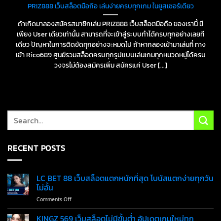
PRIZ888 เว็บสล็อตมือถือ เล่นง่ายครบทุกเกม ในยูสเซอร์เดียว
ถ้าเกิดมาลองสมัครสมาชิกเล่น PRIZ888 เว็บสล็อตมือถือ ของเรานี้ มี
เพียง User เดียวเท่านั้น สามารถที่จะเข้าสู่ระบบทำได้ครบทุกอย่างเลยที
เดียว ปัญหาในการติดขัดทุกอย่างจะหมดไป ถ้าหากลองเข้ามาเล่นที่ ทาง
เข้า Rico689 ศูนย์รวมสล็อตครบทุกรูปแบบเล่นเกมทุกหมวดหมู่ได้ครบ
วงจรไม่ต้องสมัครเพิ่ม สมัครแค่ User [...]
RECENT POSTS
LC BET 88 เว็บสล็อตแตกหนักที่สุด โบนัสแตกง่ายทุกวัน
ไม่อั้น
on
Comments Off
LC
BET
KINGZ 569 เว็บสล็อตไม่มีขั้นต่ำ อัปเดตเกมใหม่ทุก