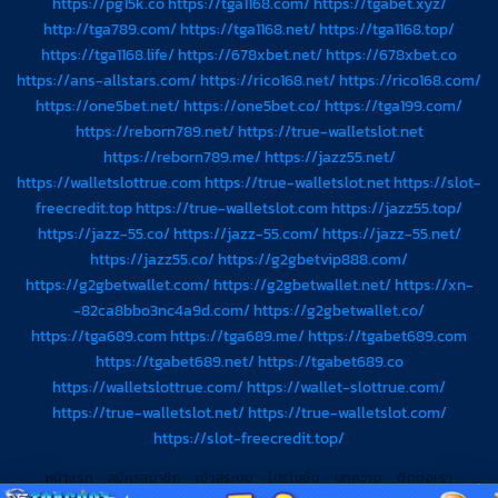
https://pg15k.co
https://tga1168.com/
https://tgabet.xyz/
ถือ
และ
http://tga789.com/
https://tga1168.net/
https://tga1168.top/
คอมพิวเตอร์
https://tga1168.life/
https://678xbet.net/
https://678xbet.co
https://ans-allstars.com/
https://rico168.net/
https://rico168.com/
https://one5bet.net/
https://one5bet.co/
https://tga199.com/
https://reborn789.net/
https://true-walletslot.net
https://reborn789.me/
https://jazz55.net/
https://walletslottrue.com
https://true-walletslot.net
https://slot-
freecredit.top
https://true-walletslot.com
https://jazz55.top/
https://jazz-55.co/
https://jazz-55.com/
https://jazz-55.net/
https://jazz55.co/
https://g2gbetvip888.com/
https://g2gbetwallet.com/
https://g2gbetwallet.net/
https://xn-
-82ca8bbo3nc4a9d.com/
https://g2gbetwallet.co/
https://tga689.com
https://tga689.me/
https://tgabet689.com
https://tgabet689.net/
https://tgabet689.co
https://walletslottrue.com/
https://wallet-slottrue.com/
https://true-walletslot.net/
https://true-walletslot.com/
https://slot-freecredit.top/
หน้าแรก
สมัครสมาชิก
เข้าสู่ระบบ
โปรโมชั่น
บทความ
ติดต่อเรา