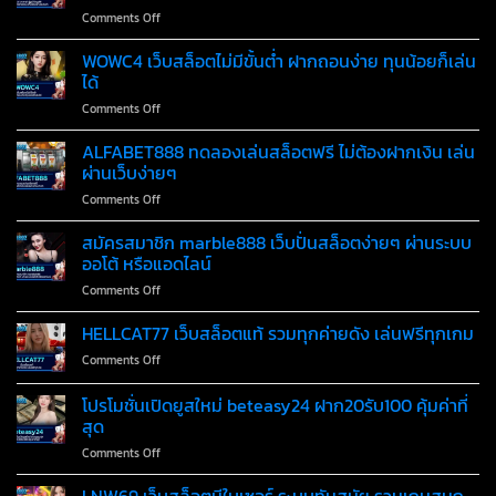
โน
กา
on
Comments Off
ออนไลน์
ส
สูตร
กับ
แจ็ค
AI
WOWC4 เว็บสล็อตไม่มีขั้นต่ำ ฝากถอนง่าย ทุนน้อยก็เล่น
SNOOKBET888
พอต
บา
เว็บ
ได้
คา
ตรง
on
Comments Off
ร่า
ไม่
WOWC4
jgaming911
ผ่าน
เว็บ
ALFABET888 ทดลองเล่นสล็อตฟรี ไม่ต้องฝากเงิน เล่น
ตัว
เอเย่นต์
สล็อต
ช่วย
ผ่านเว็บง่ายๆ
ปลอดภัย
ไม่มี
เพิ่ม
on
Comments Off
ขั้น
โอกาส
ALFABET888
ต่ำ
ชนะ
ทดลอง
สมัครสมาชิก marble888 เว็บปั่นสล็อตง่ายๆ ผ่านระบบ
ฝาก
เดิม
เล่น
ถอน
ออโต้ หรือแอดไลน์
พัน
สล็อต
ง่าย
อย่าง
on
Comments Off
ฟรี
ทุน
แม่นยำ
สมัคร
ไม่
น้อย
สมาชิก
HELLCAT77 เว็บสล็อตแท้ รวมทุกค่ายดัง เล่นฟรีทุกเกม
ต้อง
ก็
marble888
ฝาก
เล่น
on
Comments Off
เว็บ
เงิน
ได้
HELLCAT77
ปั่น
เล่น
เว็บ
โปรโมชั่นเปิดยูสใหม่ beteasy24 ฝาก20รับ100 คุ้มค่าที่
สล็อต
ผ่าน
สล็อต
ง่ายๆ
สุด
เว็บ
แท้
ผ่าน
ง่ายๆ
on
Comments Off
รวม
ระบบ
โปร
ทุก
ออ
โม
ค่าย