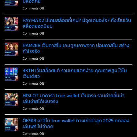
ปลอดภัย
วัน
ออนไลน์
แตก
on
Comments Off
ถูก
ง่าย
เล่น
กฎหมาย
ทำ
เกม
PAYMAX2 มีเกมสล็อตกี่เกม? มีจุดเด่นอะไร? ถึงเป็นเว็บ
เล่น
กำไร
สล็อต
ง่าย
สล็อตยอดนิยม
ได้
LABET99
ปลอดภัย
ทันที
on
Comments Off
มี
100%
PAYMAX2
ข้อดี
มี
RAM268 เว็บคาสิโน เกมคุณภาพจาก บ่อนคาสิโน สร้าง
อย่างไร?
เกม
เรื่อง
กำไรจริง
สล็อต
ความ
on
Comments Off
กี่
ปลอดภัย
RAM268
เกม?
เว็บ
4KTH เว็บสล็อตแท้ รวมเกมแตกง่าย คุณภาพสูง ไว้ใน
มี
คา
จุด
เว็บเดียว
สิโน
เด่น
on
Comments Off
เกม
อะไร?
4KTH
คุณภาพ
ถึง
เว็บ
H1SLOT บาคาร่า true wallet เว็บตรง รวมค่ายชั้นนำ
จาก
เป็น
สล็อต
บ่อน
เล่นง่ายได้เงินจริง
เว็บ
แท้
คา
สล็อต
on
Comments Off
รวม
สิโน
ยอด
H1SLOT
เกม
สร้าง
นิยม
บา
OK918 คาสิโน true wallet ทางเข้าล่าสุด 2025 ทดลอง
แตก
กำไร
คา
ง่าย
เล่นฟรี ไม่จำกัด
จริง
ร่า
คุณภาพ
on
Comments Off
true
สูง