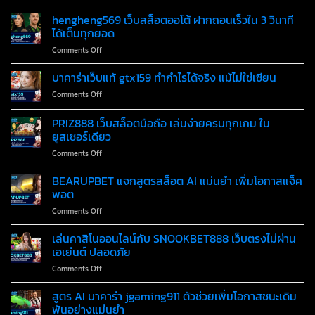
OK918
wallet
ไว้
คา
hengheng569 เว็บสล็อตออโต้ ฝากถอนเร็วใน 3 วินาที
เว็บ
ใน
สิโน
ตรง
ได้เต็มทุกยอด
เว็บ
true
รวม
เดียว
on
Comments Off
wallet
ค่าย
hengheng569
ทาง
ชั้น
เว็บ
บาคาร่าเว็บแท้ gtx159 ทำกำไรได้จริง แม้ไม่ใช่เซียน
เข้า
นำ
สล็อต
ล่าสุด
เล่น
on
Comments Off
ออ
2025
ง่าย
บา
โต้
ทดลอง
ได้
คา
PRIZ888 เว็บสล็อตมือถือ เล่นง่ายครบทุกเกม ใน
ฝาก
เล่น
เงิน
ร่า
ถอน
ยูสเซอร์เดียว
ฟรี
จริง
เว็บ
เร็ว
ไม่
on
Comments Off
แท้
ใน
จำกัด
PRIZ888
gtx159
3
เว็บ
ทำ
BEARUPBET แจกสูตรสล็อต AI แม่นยำ เพิ่มโอกาสแจ็ค
วินาที
สล็อต
กำไร
พอต
ได้
มือ
ได้
เต็ม
on
Comments Off
ถือ
จริง
ทุก
BEARUPBET
เล่น
แม้
ยอด
แจก
เล่นคาสิโนออนไลน์กับ SNOOKBET888 เว็บตรงไม่ผ่าน
ง่าย
ไม่ใช่
สูตร
ครบ
เอเย่นต์ ปลอดภัย
เซียน
สล็อต
ทุก
on
Comments Off
AI
เกม
เล่น
แม่นยำ
ใน
คา
สูตร AI บาคาร่า jgaming911 ตัวช่วยเพิ่มโอกาสชนะเดิม
เพิ่ม
ยูสเซอร์
สิ
โอ
พันอย่างแม่นยำ
เดียว