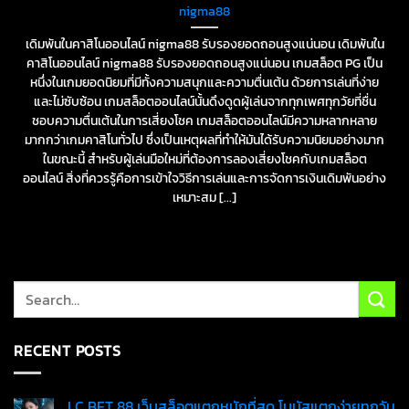
nigma88
เดิมพันในคาสิโนออนไลน์ nigma88 รับรองยอดถอนสูงแน่นอน เดิมพันใน
คาสิโนออนไลน์ nigma88 รับรองยอดถอนสูงแน่นอน เกมสล็อต PG เป็น
หนึ่งในเกมยอดนิยมที่มีทั้งความสนุกและความตื่นเต้น ด้วยการเล่นที่ง่าย
และไม่ซับซ้อน เกมสล็อตออนไลน์นั้นดึงดูดผู้เล่นจากทุกเพศทุกวัยที่ชื่น
ชอบความตื่นเต้นในการเสี่ยงโชค เกมสล็อตออนไลน์มีความหลากหลาย
มากกว่าเกมคาสิโนทั่วไป ซึ่งเป็นเหตุผลที่ทำให้มันได้รับความนิยมอย่างมาก
ในขณะนี้ สำหรับผู้เล่นมือใหม่ที่ต้องการลองเสี่ยงโชคกับเกมสล็อต
ออนไลน์ สิ่งที่ควรรู้คือการเข้าใจวิธีการเล่นและการจัดการเงินเดิมพันอย่าง
เหมาะสม [...]
RECENT POSTS
LC BET 88 เว็บสล็อตแตกหนักที่สุด โบนัสแตกง่ายทุกวัน