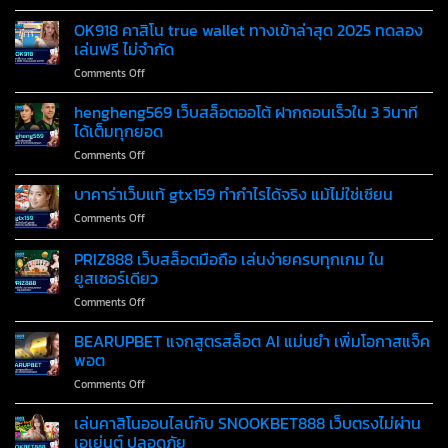
H1SLOT
เกม
สร้าง
นิยม
บา
OK918 คาสิโน true wallet ทางเข้าล่าสุด 2025 ทดลอง
แตก
กำไร
คา
ง่าย
เล่นฟรี ไม่จำกัด
จริง
ร่า
คุณภาพ
on
Comments Off
true
สูง
OK918
wallet
ไว้
คา
hengheng569 เว็บสล็อตออโต้ ฝากถอนเร็วใน 3 วินาที
เว็บ
ใน
สิโน
ตรง
ได้เต็มทุกยอด
เว็บ
true
รวม
เดียว
on
Comments Off
wallet
ค่าย
hengheng569
ทาง
ชั้น
เว็บ
บาคาร่าเว็บแท้ gtx159 ทำกำไรได้จริง แม้ไม่ใช่เซียน
เข้า
นำ
สล็อต
ล่าสุด
เล่น
on
Comments Off
ออ
2025
ง่าย
บา
โต้
ทดลอง
ได้
คา
PRIZ888 เว็บสล็อตมือถือ เล่นง่ายครบทุกเกม ใน
ฝาก
เล่น
เงิน
ร่า
ถอน
ยูสเซอร์เดียว
ฟรี
จริง
เว็บ
เร็ว
ไม่
on
Comments Off
แท้
ใน
จำกัด
PRIZ888
gtx159
3
เว็บ
ทำ
BEARUPBET แจกสูตรสล็อต AI แม่นยำ เพิ่มโอกาสแจ็ค
วินาที
สล็อต
กำไร
พอต
ได้
มือ
ได้
เต็ม
on
Comments Off
ถือ
จริง
ทุก
BEARUPBET
เล่น
แม้
ยอด
แจก
เล่นคาสิโนออนไลน์กับ SNOOKBET888 เว็บตรงไม่ผ่าน
ง่าย
ไม่ใช่
สูตร
ครบ
เอเย่นต์ ปลอดภัย
เซียน