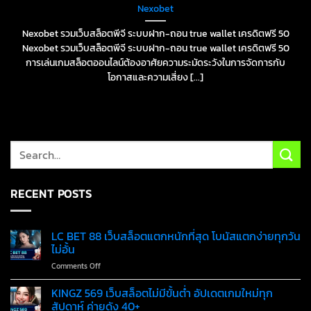
Nexobet
Nexobet รวมเว็บสล็อตพีจี ระบบฝาก-ถอน true wallet เครดิตฟรี 50
Nexobet รวมเว็บสล็อตพีจี ระบบฝาก-ถอน true wallet เครดิตฟรี 50
การเล่นเกมสล็อตออนไลน์ต้องอาศัยความระมัดระวังในการจัดการกับ
โอกาสและความเสี่ยง [...]
RECENT POSTS
LC BET 88 เว็บสล็อตแตกหนักที่สุด โบนัสแตกง่ายทุกวัน
ไม่อั้น
on
Comments Off
LC
BET
KINGZ 569 เว็บสล็อตไม่มีขั้นต่ำ อัปเดตเกมใหม่ทุก
88
สัปดาห์ ค่ายดัง 40+