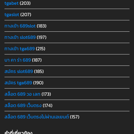
tgabet
(203)
tgaslot
(207)
ทางเข้า 689slot
(183)
ทางเข้า slot689
(197)
ทางเข้า tga689
(215)
บา คา ร่า 689
(187)
สมัคร slot689
(185)
สมัคร tga689
(190)
สล็อต 689 วอ เลท
(173)
สล็อต 689 เว็บตรง
(174)
สล็อต 689 เว็บตรงไม่ผ่านเอเยนต์
(157)
คำที่เกี่ยวข้อง