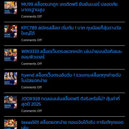
569
MU99 สล็อตเบทถูก เครดิตฟรี ยืนยันเบอร์ ปลอดภัย
หนัก
เว็บ
ที่สุด
มาตรฐานสูง
สล็อต
โบนัส
on
Comments Off
ไม่มี
แตก
MU99
ขั้น
ง่าย
สล็อต
KFC789 สมัครสล็อต เริ่มต้น 1 บาท ทุนน้อยก็ลุ้นรางวัล
ต่ำ
ทุก
เบท
อัปเดต
ใหญ่ได้
วัน
ถูก
เกม
ไม่
on
Comments Off
เครดิต
ใหม่
อั้น
KFC789
ฟรี
ทุก
สมัคร
WIN3333 สล็อตเว็บตรงแตกหนัก เล่นง่ายบนมือถือและ
ยืนยัน
สัปดาห์
สล็อต
เบอร์
คอมพิวเตอร์
ค่าย
เริ่ม
ปลอดภัย
ดัง
on
Comments Off
ต้น
มาตรฐาน
40+
WIN3333
1
สูง
สล็อต
hyend สล็อตเว็บตรงอันดับ 1 รวมเกมสล็อตทุกค่ายดัง
บาท
เว็บ
ทุน
โบนัสแตกง่าย
ตรง
น้อย
on
Comments Off
แตก
ก็
hyend
หนัก
ลุ้น
สล็อต
JOOX928 ทดลองเล่นสล็อตฟรี ดีจริงหรือไม่? คุ้มค่าที่
เล่น
รางวัล
เว็บ
ง่าย
สุดปี 2025
ใหญ่
ตรง
บน
ได้
on
Comments Off
อันดับ
มือ
JOOX928
1
ถือ
ทดลอง
texas501 สล็อตแตกง่าย ถอนเงินได้จริง การันตีทุกยอด
รวม
และ
เล่น
เกม
เล่น
คอมพิวเตอร์