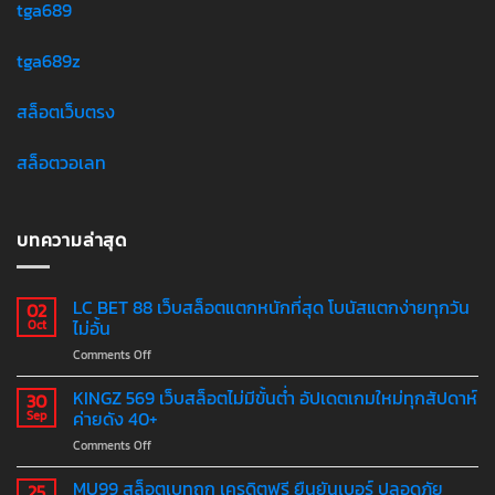
tga689
tga689z
สล็อตเว็บตรง
สล็อตวอเลท
บทความล่าสุด
LC BET 88 เว็บสล็อตแตกหนักที่สุด โบนัสแตกง่ายทุกวัน
02
ไม่อั้น
Oct
on
Comments Off
LC
BET
KINGZ 569 เว็บสล็อตไม่มีขั้นต่ำ อัปเดตเกมใหม่ทุกสัปดาห์
30
88
ค่ายดัง 40+
Sep
เว็บ
on
Comments Off
สล็อต
KINGZ
แตก
569
MU99 สล็อตเบทถูก เครดิตฟรี ยืนยันเบอร์ ปลอดภัย
หนัก
25