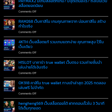
PAYMAX2 มีเกมสล็อตกี่เกม? มีจุดเด่นอะไร? ถึงเป็นเว็บ
เล่น
กำไร
สล็อต
ง่าย
สล็อตยอดนิยม
ได้
LABET99
ปลอดภัย
ทันที
on
Comments Off
มี
100%
PAYMAX2
ข้อดี
มี
RAM268 เว็บคาสิโน เกมคุณภาพจาก บ่อนคาสิโน สร้าง
อย่างไร?
เกม
เรื่อง
กำไรจริง
สล็อต
ความ
on
Comments Off
กี่
ปลอดภัย
RAM268
เกม?
เว็บ
4KTH เว็บสล็อตแท้ รวมเกมแตกง่าย คุณภาพสูง ไว้ใน
มี
คา
จุด
เว็บเดียว
สิโน
เด่น
on
Comments Off
เกม
อะไร?
4KTH
คุณภาพ
ถึง
เว็บ
H1SLOT บาคาร่า true wallet เว็บตรง รวมค่ายชั้นนำ
จาก
เป็น
สล็อต
บ่อน
เล่นง่ายได้เงินจริง
เว็บ
แท้
คา
สล็อต
on
Comments Off
รวม
สิโน
ยอด
H1SLOT
เกม
สร้าง
นิยม
บา
OK918 คาสิโน true wallet ทางเข้าล่าสุด 2025 ทดลอง
แตก
กำไร
คา
ง่าย
เล่นฟรี ไม่จำกัด
จริง
ร่า
คุณภาพ
on
Comments Off
true
สูง
OK918
wallet
ไว้
คา
hengheng569 เว็บสล็อตออโต้ ฝากถอนเร็วใน 3 วินาที
เว็บ
ใน
สิโน
ตรง
ได้เต็มทุกยอด
เว็บ
true
รวม
เดียว