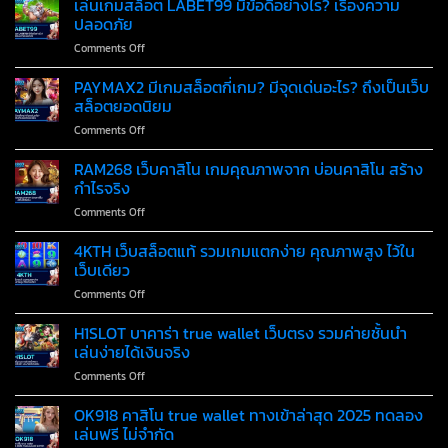
เล่นเกมสล็อต LABET99 มีข้อดีอย่างไร? เรื่องความ
แจ็ค
ทุก
พนัน
พอต
ปลอดภัย
วัน
ออนไลน์
แตก
on
Comments Off
ถูก
ง่าย
เล่น
กฎหมาย
ทำ
เกม
PAYMAX2 มีเกมสล็อตกี่เกม? มีจุดเด่นอะไร? ถึงเป็นเว็บ
เล่น
กำไร
สล็อต
ง่าย
สล็อตยอดนิยม
ได้
LABET99
ปลอดภัย
ทันที
on
Comments Off
มี
100%
PAYMAX2
ข้อดี
มี
RAM268 เว็บคาสิโน เกมคุณภาพจาก บ่อนคาสิโน สร้าง
อย่างไร?
เกม
เรื่อง
กำไรจริง
สล็อต
ความ
on
Comments Off
กี่
ปลอดภัย
RAM268
เกม?
เว็บ
4KTH เว็บสล็อตแท้ รวมเกมแตกง่าย คุณภาพสูง ไว้ใน
มี
คา
จุด
เว็บเดียว
สิโน
เด่น
on
Comments Off
เกม
อะไร?
4KTH
คุณภาพ
ถึง
เว็บ
H1SLOT บาคาร่า true wallet เว็บตรง รวมค่ายชั้นนำ
จาก
เป็น
สล็อต
บ่อน
เล่นง่ายได้เงินจริง
เว็บ
แท้
คา
สล็อต
on
Comments Off
รวม
สิโน
ยอด
H1SLOT
เกม
สร้าง
นิยม
บา
OK918 คาสิโน true wallet ทางเข้าล่าสุด 2025 ทดลอง
แตก
กำไร
คา
ง่าย
เล่นฟรี ไม่จำกัด
จริง
ร่า
คุณภาพ