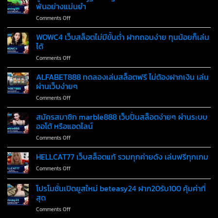
สิ
โอ
พันอย่างแม่นยำ
เดียว
โน
กา
on
Comments Off
ออนไลน์
ส
สูตร
กับ
แจ็ค
AI
WOWC4 เว็บสล็อตไม่มีขั้นต่ำ ฝากถอนง่าย ทุนน้อยก็เล่น
SNOOKBET888
พอต
บา
เว็บ
ได้
คา
ตรง
on
Comments Off
ร่า
ไม่
WOWC4
jgaming911
ผ่าน
เว็บ
ALFABET888 ทดลองเล่นสล็อตฟรี ไม่ต้องฝากเงิน เล่น
ตัว
เอเย่นต์
สล็อต
ช่วย
ผ่านเว็บง่ายๆ
ปลอดภัย
ไม่มี
เพิ่ม
on
Comments Off
ขั้น
โอกาส
ALFABET888
ต่ำ
ชนะ
ทดลอง
สมัครสมาชิก marble888 เว็บปั่นสล็อตง่ายๆ ผ่านระบบ
ฝาก
เดิม
เล่น
ถอน
ออโต้ หรือแอดไลน์
พัน
สล็อต
ง่าย
อย่าง
on
Comments Off
ฟรี
ทุน
แม่นยำ
สมัคร
ไม่
น้อย
สมาชิก
HELLCAT77 เว็บสล็อตแท้ รวมทุกค่ายดัง เล่นฟรีทุกเกม
ต้อง
ก็
marble888
ฝาก
เล่น
on
Comments Off
เว็บ
เงิน
ได้
HELLCAT77
ปั่น
เล่น
เว็บ
โปรโมชั่นเปิดยูสใหม่ beteasy24 ฝาก20รับ100 คุ้มค่าที่
สล็อต
ผ่าน
สล็อต
ง่ายๆ
สุด
เว็บ
แท้
ผ่าน
ง่ายๆ
on
Comments Off
รวม
ระบบ
โปร
ทุก