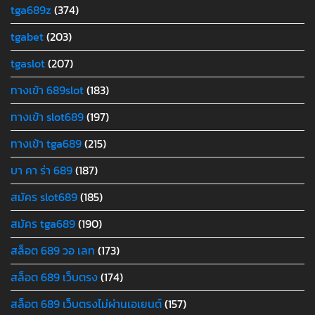
tga689z
(374)
tgabet
(203)
tgaslot
(207)
ทางเข้า 689slot
(183)
ทางเข้า slot689
(197)
ทางเข้า tga689
(215)
บา คา ร่า 689
(187)
สมัคร slot689
(185)
สมัคร tga689
(190)
สล็อต 689 วอ เลท
(173)
สล็อต 689 เว็บตรง
(174)
สล็อต 689 เว็บตรงไม่ผ่านเอเยนต์
(157)