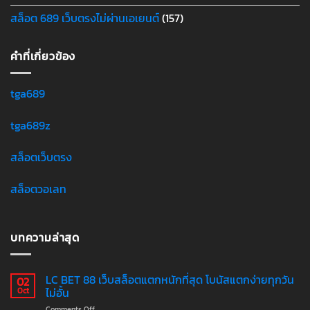
สล็อต 689 เว็บตรงไม่ผ่านเอเยนต์
(157)
คำที่เกี่ยวข้อง
tga689
tga689z
สล็อตเว็บตรง
สล็อตวอเลท
บทความล่าสุด
LC BET 88 เว็บสล็อตแตกหนักที่สุด โบนัสแตกง่ายทุกวัน
02
ไม่อั้น
Oct
on
Comments Off