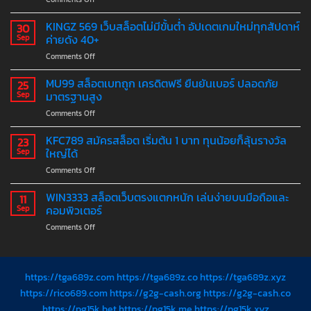
LC
BET
KINGZ 569 เว็บสล็อตไม่มีขั้นต่ำ อัปเดตเกมใหม่ทุกสัปดาห์
30
88
ค่ายดัง 40+
Sep
เว็บ
on
Comments Off
สล็อต
KINGZ
แตก
569
MU99 สล็อตเบทถูก เครดิตฟรี ยืนยันเบอร์ ปลอดภัย
หนัก
25
เว็บ
ที่สุด
มาตรฐานสูง
Sep
สล็อต
โบนัส
on
Comments Off
ไม่มี
แตก
MU99
ขั้น
ง่าย
สล็อต
KFC789 สมัครสล็อต เริ่มต้น 1 บาท ทุนน้อยก็ลุ้นรางวัล
ต่ำ
23
ทุก
เบท
อัปเดต
ใหญ่ได้
Sep
วัน
ถูก
เกม
ไม่
on
Comments Off
เครดิต
ใหม่
อั้น
KFC789
ฟรี
ทุก
สมัคร
WIN3333 สล็อตเว็บตรงแตกหนัก เล่นง่ายบนมือถือและ
ยืนยัน
11
สัปดาห์
สล็อต
เบอร์
คอมพิวเตอร์
Sep
ค่าย
เริ่ม
ปลอดภัย
ดัง
on
Comments Off
ต้น
มาตรฐาน
40+
WIN3333
1
สูง
สล็อต
บาท
เว็บ
ทุน
ตรง
https://tga689z.com
https://tga689z.co
https://tga689z.xyz
น้อย
แตก
ก็
https://rico689.com
https://g2g-cash.org
https://g2g-cash.co
หนัก
ลุ้น
https://pg15k.bet
https://pg15k.me
https://pg15k.xyz
เล่น