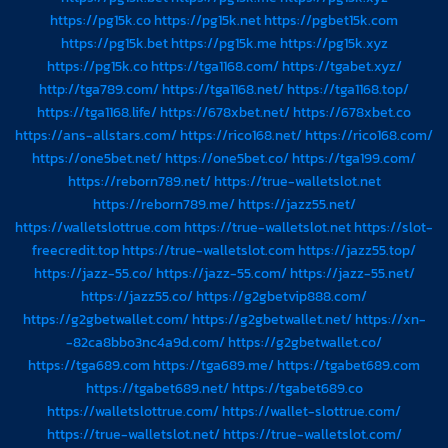
รางวัล
ง่าย
https://pg15k.co
https://pg15k.net
https://pgbet15k.com
ใหญ่
บน
ได้
https://pg15k.bet
https://pg15k.me
https://pg15k.xyz
มือ
https://pg15k.co
https://tga1168.com/
https://tgabet.xyz/
ถือ
และ
http://tga789.com/
https://tga1168.net/
https://tga1168.top/
คอมพิวเตอร์
https://tga1168.life/
https://678xbet.net/
https://678xbet.co
https://ans-allstars.com/
https://rico168.net/
https://rico168.com/
https://one5bet.net/
https://one5bet.co/
https://tga199.com/
https://reborn789.net/
https://true-walletslot.net
https://reborn789.me/
https://jazz55.net/
https://walletslottrue.com
https://true-walletslot.net
https://slot-
freecredit.top
https://true-walletslot.com
https://jazz55.top/
https://jazz-55.co/
https://jazz-55.com/
https://jazz-55.net/
https://jazz55.co/
https://g2gbetvip888.com/
https://g2gbetwallet.com/
https://g2gbetwallet.net/
https://xn-
-82ca8bbo3nc4a9d.com/
https://g2gbetwallet.co/
https://tga689.com
https://tga689.me/
https://tgabet689.com
https://tgabet689.net/
https://tgabet689.co
https://walletslottrue.com/
https://wallet-slottrue.com/
https://true-walletslot.net/
https://true-walletslot.com/