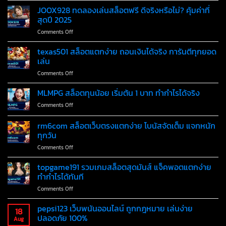
หนัก
ลุ้น
สล็อต
JOOX928 ทดลองเล่นสล็อตฟรี ดีจริงหรือไม่? คุ้มค่าที่
เล่น
รางวัล
เว็บ
ง่าย
สุดปี 2025
ใหญ่
ตรง
บน
ได้
on
Comments Off
อันดับ
มือ
JOOX928
1
ถือ
ทดลอง
texas501 สล็อตแตกง่าย ถอนเงินได้จริง การันตีทุกยอด
รวม
และ
เล่น
เกม
เล่น
คอมพิวเตอร์
สล็อต
สล็อต
on
Comments Off
ฟรี
ทุก
texas501
ดี
ค่าย
สล็อต
MLMPG สล็อตทุนน้อย เริ่มต้น 1 บาท ทำกำไรได้จริง
จริง
ดัง
แตก
หรือ
โบนัส
on
Comments Off
ง่าย
ไม่?
แตก
MLMPG
ถอน
คุ้ม
ง่าย
สล็อต
rm6com สล็อตเว็บตรงแตกง่าย โบนัสจัดเต็ม แจกหนัก
เงิน
ค่าที่
ทุน
ได้
ทุกวัน
สุด
น้อย
จริง
ปี
on
Comments Off
เริ่ม
กา
2025
rm6com
ต้น
รัน
สล็อต
1
topgame191 รวมเกมสล็อตสุดมันส์ แจ็คพอตแตกง่าย
ตี
เว็บ
บาท
ทำกำไรได้ทันที
ทุก
ตรง
ทำ
ยอด
on
Comments Off
แตก
กำไร
เล่น
topgame191
ง่าย
ได้
รวม
pepsi123 เว็บพนันออนไลน์ ถูกกฎหมาย เล่นง่าย
โบนัส
จริง
18
เกม
จัด
ปลอดภัย 100%
Aug
สล็อต
เต็ม