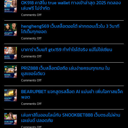
บา
OK918 คาสิโน true wallet ทางเข้าล่าสุด 2025 ทดลอง
แตก
กำไร
คา
ง่าย
เล่นฟรี ไม่จำกัด
จริง
ร่า
คุณภาพ
on
Comments Off
true
สูง
OK918
wallet
ไว้
คา
hengheng569 เว็บสล็อตออโต้ ฝากถอนเร็วใน 3 วินาที
เว็บ
ใน
สิโน
ตรง
ได้เต็มทุกยอด
เว็บ
true
รวม
เดียว
on
Comments Off
wallet
ค่าย
hengheng569
ทาง
ชั้น
เว็บ
บาคาร่าเว็บแท้ gtx159 ทำกำไรได้จริง แม้ไม่ใช่เซียน
เข้า
นำ
สล็อต
ล่าสุด
เล่น
on
Comments Off
ออ
2025
ง่าย
บา
โต้
ทดลอง
ได้
คา
PRIZ888 เว็บสล็อตมือถือ เล่นง่ายครบทุกเกม ใน
ฝาก
เล่น
เงิน
ร่า
ถอน
ยูสเซอร์เดียว
ฟรี
จริง
เว็บ
เร็ว
ไม่
on
Comments Off
แท้
ใน
จำกัด
PRIZ888
gtx159
3
เว็บ
ทำ
BEARUPBET แจกสูตรสล็อต AI แม่นยำ เพิ่มโอกาสแจ็ค
วินาที
สล็อต
กำไร
พอต
ได้
มือ
ได้
เต็ม
on
Comments Off
ถือ
จริง
ทุก
BEARUPBET
เล่น
แม้
ยอด
แจก
เล่นคาสิโนออนไลน์กับ SNOOKBET888 เว็บตรงไม่ผ่าน
ง่าย
ไม่ใช่
สูตร
ครบ
เอเย่นต์ ปลอดภัย
เซียน
สล็อต
ทุก
on
Comments Off
AI