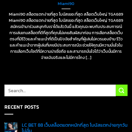
Miami90
Miami90 สล็อตแตกง่ายที่สุด โบนัสเยอะที่สุด สล็อตเว็บใหญ่ TGA689
Miami90 สล็อตแตกง่ายที่สุด โบนัสเยอะที่สุด สล็อตเว็บใหญ่ TGA689
สมัครเข้ามาร่วมสนุกกับเราได้แล้ววันนี้ แล้วคุณจะพบกับประสบการณ์
การเล่นเกมสล็อตที่ดีที่สุดที่คุณไม่เคยสัมผัสมาก่อน การเลือกสล็อตเว็บ
ตรงที่มีรีวิวและคำแนะนำที่ดีเป็นปัจจัยสำคัญที่ผู้เล่นไม่ควรมองข้าม รีวิว
และคำแนะนำจากผู้เล่นที่เคยมีประสบการณ์จะช่วยให้คุณมีความมั่นใจใน
การเลือกเว็บไซต์ที่มีความน่าเชื่อถือ และสามารถมั่นใจได้ว่าเว็บนั้นมีการ
จ่ายเงินจริงและไม่มีการโกง [...]
RECENT POSTS
LC BET 88 เว็บสล็อตแตกหนักที่สุด โบนัสแตกง่ายทุกวัน
ไม่อั้น