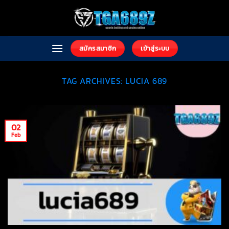
Skip
to
content
สมัครสมาชิก
เข้าสู่ระบบ
TAG ARCHIVES:
LUCIA 689
02
Feb