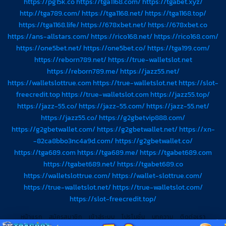
https://pg15k.co
https://tga1168.com/
https://tgabet.xyz/
ถือ
และ
http://tga789.com/
https://tga1168.net/
https://tga1168.top/
คอมพิวเตอร์
https://tga1168.life/
https://678xbet.net/
https://678xbet.co
https://ans-allstars.com/
https://rico168.net/
https://rico168.com/
https://one5bet.net/
https://one5bet.co/
https://tga199.com/
https://reborn789.net/
https://true-walletslot.net
https://reborn789.me/
https://jazz55.net/
https://walletslottrue.com
https://true-walletslot.net
https://slot-
freecredit.top
https://true-walletslot.com
https://jazz55.top/
https://jazz-55.co/
https://jazz-55.com/
https://jazz-55.net/
https://jazz55.co/
https://g2gbetvip888.com/
https://g2gbetwallet.com/
https://g2gbetwallet.net/
https://xn-
-82ca8bbo3nc4a9d.com/
https://g2gbetwallet.co/
https://tga689.com
https://tga689.me/
https://tgabet689.com
https://tgabet689.net/
https://tgabet689.co
https://walletslottrue.com/
https://wallet-slottrue.com/
https://true-walletslot.net/
https://true-walletslot.com/
https://slot-freecredit.top/
หน้าแรก
สมัครสมาชิก
เข้าสู่ระบบ
โปรโมชั่น
บทความ
ติดต่อเรา