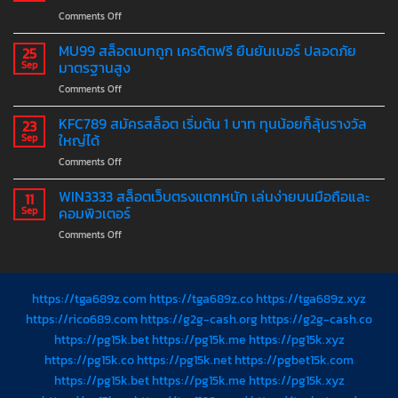
เว็บ
on
Comments Off
สล็อต
KINGZ
แตก
569
MU99 สล็อตเบทถูก เครดิตฟรี ยืนยันเบอร์ ปลอดภัย
หนัก
25
เว็บ
ที่สุด
มาตรฐานสูง
Sep
สล็อต
โบนัส
on
Comments Off
ไม่มี
แตก
MU99
ขั้น
ง่าย
สล็อต
KFC789 สมัครสล็อต เริ่มต้น 1 บาท ทุนน้อยก็ลุ้นรางวัล
ต่ำ
23
ทุก
เบท
อัปเดต
ใหญ่ได้
Sep
วัน
ถูก
เกม
ไม่
on
Comments Off
เครดิต
ใหม่
อั้น
KFC789
ฟรี
ทุก
สมัคร
WIN3333 สล็อตเว็บตรงแตกหนัก เล่นง่ายบนมือถือและ
ยืนยัน
11
สัปดาห์
สล็อต
เบอร์
คอมพิวเตอร์
Sep
ค่าย
เริ่ม
ปลอดภัย
ดัง
on
Comments Off
ต้น
มาตรฐาน
40+
WIN3333
1
สูง
สล็อต
บาท
เว็บ
ทุน
ตรง
https://tga689z.com
https://tga689z.co
https://tga689z.xyz
น้อย
แตก
ก็
https://rico689.com
https://g2g-cash.org
https://g2g-cash.co
หนัก
ลุ้น
https://pg15k.bet
https://pg15k.me
https://pg15k.xyz
เล่น
รางวัล
ง่าย
https://pg15k.co
https://pg15k.net
https://pgbet15k.com
ใหญ่
บน
ได้
https://pg15k.bet
https://pg15k.me
https://pg15k.xyz
มือ