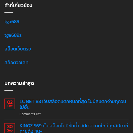
คำที่เกี่ยวข้อง
tga689
tga689z
สล็อตเว็บตรง
สล็อตวอเลท
บทความล่าสุด
LC BET 88 เว็บสล็อตแตกหนักที่สุด โบนัสแตกง่ายทุกวัน
02
ไม่อั้น
Oct
on
Comments Off
LC
BET
KINGZ 569 เว็บสล็อตไม่มีขั้นต่ำ อัปเดตเกมใหม่ทุกสัปดาห์
30
88
ค่ายดัง 40+
Sep