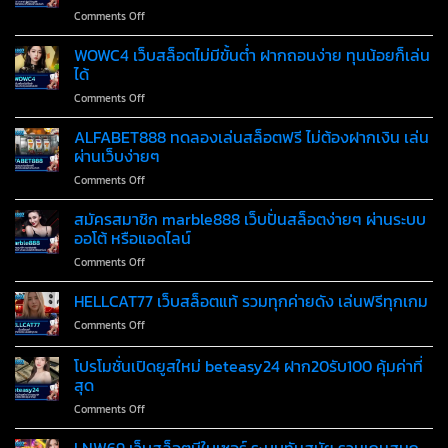
โน
กา
on
Comments Off
ออนไลน์
ส
สูตร
กับ
แจ็ค
AI
WOWC4 เว็บสล็อตไม่มีขั้นต่ำ ฝากถอนง่าย ทุนน้อยก็เล่น
SNOOKBET888
พอต
บา
เว็บ
ได้
คา
ตรง
on
Comments Off
ร่า
ไม่
WOWC4
jgaming911
ผ่าน
เว็บ
ALFABET888 ทดลองเล่นสล็อตฟรี ไม่ต้องฝากเงิน เล่น
ตัว
เอเย่นต์
สล็อต
ช่วย
ผ่านเว็บง่ายๆ
ปลอดภัย
ไม่มี
เพิ่ม
on
Comments Off
ขั้น
โอกาส
ALFABET888
ต่ำ
ชนะ
ทดลอง
สมัครสมาชิก marble888 เว็บปั่นสล็อตง่ายๆ ผ่านระบบ
ฝาก
เดิม
เล่น
ถอน
ออโต้ หรือแอดไลน์
พัน
สล็อต
ง่าย
อย่าง
on
Comments Off
ฟรี
ทุน
แม่นยำ
สมัคร
ไม่
น้อย
สมาชิก
HELLCAT77 เว็บสล็อตแท้ รวมทุกค่ายดัง เล่นฟรีทุกเกม
ต้อง
ก็
marble888
ฝาก
เล่น
on
Comments Off
เว็บ
เงิน
ได้
HELLCAT77
ปั่น
เล่น
เว็บ
โปรโมชั่นเปิดยูสใหม่ beteasy24 ฝาก20รับ100 คุ้มค่าที่
สล็อต
ผ่าน
สล็อต
ง่ายๆ
สุด
เว็บ
แท้
ผ่าน
ง่ายๆ
on
Comments Off
รวม
ระบบ
โปร
ทุก
ออ
โม
ค่าย