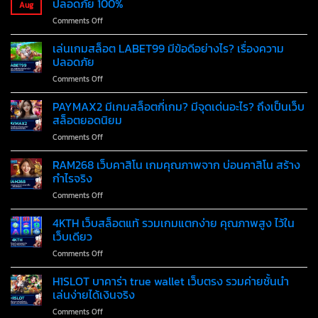
จัด
ปลอดภัย 100%
Aug
สล็อต
เต็ม
on
Comments Off
สุด
แจก
pepsi123
มันส์
หนัก
เว็บ
เล่นเกมสล็อต LABET99 มีข้อดีอย่างไร? เรื่องความ
แจ็ค
ทุก
พนัน
พอต
ปลอดภัย
วัน
ออนไลน์
แตก
on
Comments Off
ถูก
ง่าย
เล่น
กฎหมาย
ทำ
เกม
PAYMAX2 มีเกมสล็อตกี่เกม? มีจุดเด่นอะไร? ถึงเป็นเว็บ
เล่น
กำไร
สล็อต
ง่าย
สล็อตยอดนิยม
ได้
LABET99
ปลอดภัย
ทันที
on
Comments Off
มี
100%
PAYMAX2
ข้อดี
มี
RAM268 เว็บคาสิโน เกมคุณภาพจาก บ่อนคาสิโน สร้าง
อย่างไร?
เกม
เรื่อง
กำไรจริง
สล็อต
ความ
on
Comments Off
กี่
ปลอดภัย
RAM268
เกม?
เว็บ
4KTH เว็บสล็อตแท้ รวมเกมแตกง่าย คุณภาพสูง ไว้ใน
มี
คา
จุด
เว็บเดียว
สิโน
เด่น
on
Comments Off
เกม
อะไร?
4KTH
คุณภาพ
ถึง
เว็บ
H1SLOT บาคาร่า true wallet เว็บตรง รวมค่ายชั้นนำ
จาก
เป็น
สล็อต
บ่อน
เล่นง่ายได้เงินจริง
เว็บ
แท้
คา
สล็อต
on
Comments Off
รวม
สิโน
ยอด