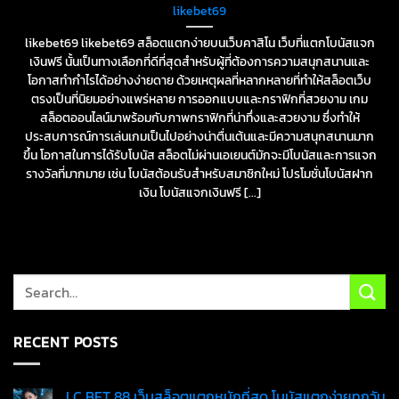
likebet69
likebet69 likebet69 สล็อตแตกง่ายบนเว็บคาสิโน เว็บที่แตกโบนัสแจก
เงินฟรี นั้นเป็นทางเลือกที่ดีที่สุดสำหรับผู้ที่ต้องการความสนุกสนานและ
โอกาสทำกำไรได้อย่างง่ายดาย ด้วยเหตุผลที่หลากหลายที่ทำให้สล็อตเว็บ
ตรงเป็นที่นิยมอย่างแพร่หลาย การออกแบบและกราฟิกที่สวยงาม เกม
สล็อตออนไลน์มาพร้อมกับภาพกราฟิกที่น่าทึ่งและสวยงาม ซึ่งทำให้
ประสบการณ์การเล่นเกมเป็นไปอย่างน่าตื่นเต้นและมีความสนุกสนานมาก
ขึ้น โอกาสในการได้รับโบนัส สล็อตไม่ผ่านเอเยนต์มักจะมีโบนัสและการแจก
รางวัลที่มากมาย เช่น โบนัสต้อนรับสำหรับสมาชิกใหม่ โปรโมชั่นโบนัสฝาก
เงิน โบนัสแจกเงินฟรี [...]
RECENT POSTS
LC BET 88 เว็บสล็อตแตกหนักที่สุด โบนัสแตกง่ายทุกวัน