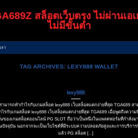
อเรา
TAG ARCHIVES:
LEXY888 WALLET
lexy888
สามารถทำกำไรกับเกมสล็อต lexy888 เว็บสล็อตแตกง่ายที่สุด TGA689 ส
ำไรกับเกมสล็อต lexy888 เว็บสล็อตแตกง่ายที่สุด TGA689 เมื่อพูดถึงความนิย
ึ้นของเกมสล็อตออนไลน์ PG SLOT ถือว่าเป็นหนึ่งในแพลตฟอร์มที่กำลังมาแ
นปัจจุบัน นอกจากจะเป็นเว็บไซต์ที่มีระบบความปลอดภัยสูงและการบริการที่
แล้ว PG สล็อต [...]