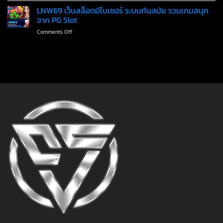
ออ
โม
ค่าย
LNW69 เว็บสล็อตมีใบเซอร์ ระบบทันสมัย รวมเกมสนุก
โต้
ชั่น
ดัง
จาก PG Slot
หรือ
เปิด
เล่น
แอด
on
Comments Off
ยูส
ฟรี
ไลน์
LNW69
ใหม่
ทุก
เว็บ
beteasy24
เกม
สล็อต
ฝาก20รับ100
มี
คุ้ม
ใบ
ค่าที่
เซอร์
สุด
ระบบ
ทัน
สมัย
รวม
เกม
สนุก
จาก
PG
Slot