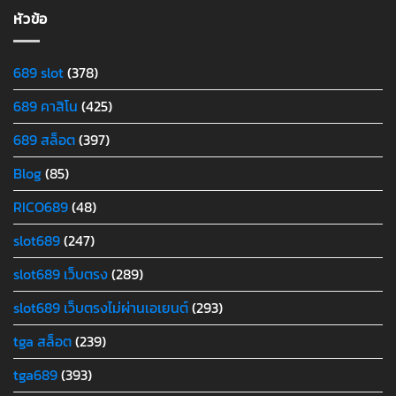
หัวข้อ
689 slot
(378)
689 คาสิโน
(425)
689 สล็อต
(397)
Blog
(85)
RICO689
(48)
slot689
(247)
slot689 เว็บตรง
(289)
slot689 เว็บตรงไม่ผ่านเอเยนต์
(293)
tga สล็อต
(239)
tga689
(393)