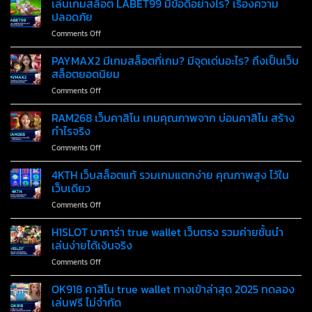
เล่นเกมสล็อต LABET99 มีข้อดีอย่างไร? เรื่องความ
แจ็ค
ทุก
พนัน
พอต
ปลอดภัย
วัน
ออนไลน์
แตก
on
Comments Off
ถูก
ง่าย
เล่น
กฎหมาย
ทำ
เกม
PAYMAX2 มีเกมสล็อตกี่เกม? มีจุดเด่นอะไร? ถึงเป็นเว็บ
เล่น
กำไร
สล็อต
ง่าย
สล็อตยอดนิยม
ได้
LABET99
ปลอดภัย
ทันที
on
Comments Off
มี
100%
PAYMAX2
ข้อดี
มี
RAM268 เว็บคาสิโน เกมคุณภาพจาก บ่อนคาสิโน สร้าง
อย่างไร?
เกม
เรื่อง
กำไรจริง
สล็อต
ความ
on
Comments Off
กี่
ปลอดภัย
RAM268
เกม?
เว็บ
4KTH เว็บสล็อตแท้ รวมเกมแตกง่าย คุณภาพสูง ไว้ใน
มี
คา
จุด
เว็บเดียว
สิโน
เด่น
on
Comments Off
เกม
อะไร?
4KTH
คุณภาพ
ถึง
เว็บ
H1SLOT บาคาร่า true wallet เว็บตรง รวมค่ายชั้นนำ
จาก
เป็น
สล็อต
บ่อน
เล่นง่ายได้เงินจริง
เว็บ
แท้
คา
สล็อต
on
Comments Off
รวม
สิโน
ยอด
H1SLOT
เกม
สร้าง
นิยม
บา
OK918 คาสิโน true wallet ทางเข้าล่าสุด 2025 ทดลอง
แตก
กำไร
คา
ง่าย
เล่นฟรี ไม่จำกัด
จริง
ร่า
คุณภาพ