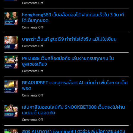
on
Comments Off
true
สูง
OK918
wallet
ไว้
คา
hengheng569 เว็บสล็อตออโต้ ฝากถอนเร็วใน 3 วินาที
เว็บ
ใน
สิโน
ตรง
ได้เต็มทุกยอด
เว็บ
true
รวม
เดียว
on
Comments Off
wallet
ค่าย
hengheng569
ทาง
ชั้น
เว็บ
บาคาร่าเว็บแท้ gtx159 ทำกำไรได้จริง แม้ไม่ใช่เซียน
เข้า
นำ
สล็อต
ล่าสุด
เล่น
on
Comments Off
ออ
2025
ง่าย
บา
โต้
ทดลอง
ได้
คา
PRIZ888 เว็บสล็อตมือถือ เล่นง่ายครบทุกเกม ใน
ฝาก
เล่น
เงิน
ร่า
ถอน
ยูสเซอร์เดียว
ฟรี
จริง
เว็บ
เร็ว
ไม่
on
Comments Off
แท้
ใน
จำกัด
PRIZ888
gtx159
3
เว็บ
ทำ
BEARUPBET แจกสูตรสล็อต AI แม่นยำ เพิ่มโอกาสแจ็ค
วินาที
สล็อต
กำไร
พอต
ได้
มือ
ได้
เต็ม
on
Comments Off
ถือ
จริง
ทุก
BEARUPBET
เล่น
แม้
ยอด
แจก
เล่นคาสิโนออนไลน์กับ SNOOKBET888 เว็บตรงไม่ผ่าน
ง่าย
ไม่ใช่
สูตร
ครบ
เอเย่นต์ ปลอดภัย
เซียน
สล็อต
ทุก
on
Comments Off
AI
เกม
เล่น
แม่นยำ
ใน
คา
สูตร AI บาคาร่า jgaming911 ตัวช่วยเพิ่มโอกาสชนะเดิม
เพิ่ม
ยูสเซอร์