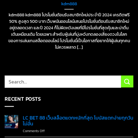
kdm888
kdm888 kdm888 โปรโมชั่นต้อนรับสมาชิกใหม่ประจำปี 2024 เครดิตฟรี
50% สูงสุด 500 บาท เว็บพนันออนไลน์เสนอโปรโมชั่นต้อนรับสมาชิกใหม่
อยู่ตลอดเวลา และปี 2024 ก็ไม่ผิดหวังเลยที่มีโปรโมชั่นที่สุดคุ้มและน่าตื่น
เต้นเหมือนเดิม โดยเฉพาะสำหรับผู้เล่นที่มุ่งหวังทดลองเสี่ยงดวงในโลก
ของการเล่นเกมสล็อตออนไลน์ โปรโมชั่นนี้เป็นโอกาสที่อยากให้ผู้เล่นทุกคน
ไม่ควรพลาด [...]
RECENT POSTS
LC BET 88 เว็บสล็อตแตกหนักที่สุด โบนัสแตกง่ายทุกวัน
ไม่อั้น
on
Comments Off
LC