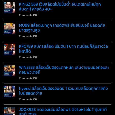
BET
KINGZ 569 เว็บสล็อตไม่มีขั้นต่ำ อัปเดตเกมใหม่ทุก
88
สัปดาห์ ค่ายดัง 40+
เว็บ
on
Comments Off
สล็อต
KINGZ
แตก
569
MU99 สล็อตเบทถูก เครดิตฟรี ยืนยันเบอร์ ปลอดภัย
หนัก
เว็บ
ที่สุด
มาตรฐานสูง
สล็อต
โบนัส
on
Comments Off
ไม่มี
แตก
MU99
ขั้น
ง่าย
สล็อต
KFC789 สมัครสล็อต เริ่มต้น 1 บาท ทุนน้อยก็ลุ้นรางวัล
ต่ำ
ทุก
เบท
อัปเดต
ใหญ่ได้
วัน
ถูก
เกม
ไม่
on
Comments Off
เครดิต
ใหม่
อั้น
KFC789
ฟรี
ทุก
สมัคร
WIN3333 สล็อตเว็บตรงแตกหนัก เล่นง่ายบนมือถือและ
ยืนยัน
สัปดาห์
สล็อต
เบอร์
คอมพิวเตอร์
ค่าย
เริ่ม
ปลอดภัย
ดัง
on
Comments Off
ต้น
มาตรฐาน
40+
WIN3333
1
สูง
สล็อต
hyend สล็อตเว็บตรงอันดับ 1 รวมเกมสล็อตทุกค่ายดัง
บาท
เว็บ
ทุน
โบนัสแตกง่าย
ตรง
น้อย
on
Comments Off
แตก
ก็
hyend
หนัก
ลุ้น
สล็อต
JOOX928 ทดลองเล่นสล็อตฟรี ดีจริงหรือไม่? คุ้มค่าที่
เล่น
รางวัล
เว็บ
ง่าย
สุดปี 2025
ใหญ่