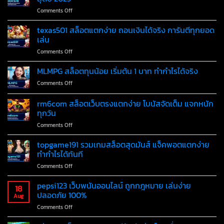
ตรง
บน
ได้
on
Comments Off
อันดับ
มือ
JOOX928
1
ถือ
ทดลอง
texas501 สล็อตแตกง่าย ถอนเงินได้จริง การันตีทุกยอด
รวม
และ
เล่น
เกม
เล่น
คอมพิวเตอร์
สล็อต
สล็อต
on
Comments Off
ฟรี
ทุก
texas501
ดี
ค่าย
สล็อต
MLMPG สล็อตทุนน้อย เริ่มต้น 1 บาท ทำกำไรได้จริง
จริง
ดัง
แตก
หรือ
โบนัส
on
Comments Off
ง่าย
ไม่?
แตก
MLMPG
ถอน
คุ้ม
ง่าย
สล็อต
rm6com สล็อตเว็บตรงแตกง่าย โบนัสจัดเต็ม แจกหนัก
เงิน
ค่าที่
ทุน
ได้
ทุกวัน
สุด
น้อย
จริง
ปี
on
Comments Off
เริ่ม
กา
2025
rm6com
ต้น
รัน
สล็อต
1
topgame191 รวมเกมสล็อตสุดมันส์ แจ็คพอตแตกง่าย
ตี
เว็บ
บาท
ทำกำไรได้ทันที
ทุก
ตรง
ทำ
ยอด
on
Comments Off
แตก
กำไร
เล่น
topgame191
ง่าย
ได้
รวม
pepsi123 เว็บพนันออนไลน์ ถูกกฎหมาย เล่นง่าย
โบนัส
จริง
18
เกม
จัด
ปลอดภัย 100%
Aug
สล็อต
เต็ม
on
Comments Off
สุด
แจก
pepsi123
มันส์
หนัก
เว็บ