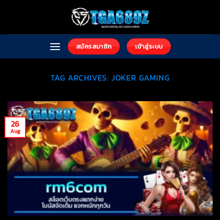
Skip
to
content
สมัครสมาชิก
เข้าสู่ระบบ
TAG ARCHIVES:
JOKER GAMING
26
Aug