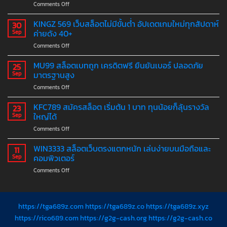
on
Comments Off
LC
BET
KINGZ 569 เว็บสล็อตไม่มีขั้นต่ำ อัปเดตเกมใหม่ทุกสัปดาห์
30
88
ค่ายดัง 40+
Sep
เว็บ
on
Comments Off
สล็อต
KINGZ
แตก
569
MU99 สล็อตเบทถูก เครดิตฟรี ยืนยันเบอร์ ปลอดภัย
หนัก
25
เว็บ
ที่สุด
มาตรฐานสูง
Sep
สล็อต
โบนัส
on
Comments Off
ไม่มี
แตก
MU99
ขั้น
ง่าย
สล็อต
KFC789 สมัครสล็อต เริ่มต้น 1 บาท ทุนน้อยก็ลุ้นรางวัล
ต่ำ
23
ทุก
เบท
อัปเดต
ใหญ่ได้
Sep
วัน
ถูก
เกม
ไม่
on
Comments Off
เครดิต
ใหม่
อั้น
KFC789
ฟรี
ทุก
สมัคร
WIN3333 สล็อตเว็บตรงแตกหนัก เล่นง่ายบนมือถือและ
ยืนยัน
11
สัปดาห์
สล็อต
เบอร์
คอมพิวเตอร์
Sep
ค่าย
เริ่ม
ปลอดภัย
ดัง
on
Comments Off
ต้น
มาตรฐาน
40+
WIN3333
1
สูง
สล็อต
บาท
เว็บ
ทุน
ตรง
https://tga689z.com
https://tga689z.co
https://tga689z.xyz
น้อย
แตก
ก็
https://rico689.com
https://g2g-cash.org
https://g2g-cash.co
หนัก
ลุ้น