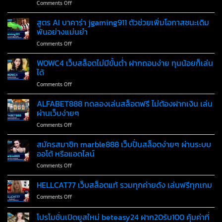
on
Comments Off
AI
เกม
เล่น
แม่นยำ
ใน
คา
สูตร AI บาคาร่า jgaming911 ตัวช่วยเพิ่มโอกาสชนะเดิม
เพิ่ม
ยูสเซอร์
สิ
โอ
พันอย่างแม่นยำ
เดียว
โน
กา
on
Comments Off
ออนไลน์
ส
สูตร
กับ
แจ็ค
AI
WOWC4 เว็บสล็อตไม่มีขั้นต่ำ ฝากถอนง่าย ทุนน้อยก็เล่น
SNOOKBET888
พอต
บา
เว็บ
ได้
คา
ตรง
on
Comments Off
ร่า
ไม่
WOWC4
jgaming911
ผ่าน
เว็บ
ALFABET888 ทดลองเล่นสล็อตฟรี ไม่ต้องฝากเงิน เล่น
ตัว
เอเย่นต์
สล็อต
ช่วย
ผ่านเว็บง่ายๆ
ปลอดภัย
ไม่มี
เพิ่ม
on
Comments Off
ขั้น
โอกาส
ALFABET888
ต่ำ
ชนะ
ทดลอง
สมัครสมาชิก marble888 เว็บปั่นสล็อตง่ายๆ ผ่านระบบ
ฝาก
เดิม
เล่น
ถอน
ออโต้ หรือแอดไลน์
พัน
สล็อต
ง่าย
อย่าง
on
Comments Off
ฟรี
ทุน
แม่นยำ
สมัคร
ไม่
น้อย
สมาชิก
HELLCAT77 เว็บสล็อตแท้ รวมทุกค่ายดัง เล่นฟรีทุกเกม
ต้อง
ก็
marble888
ฝาก
เล่น
on
Comments Off
เว็บ
เงิน
ได้
HELLCAT77
ปั่น
เล่น
เว็บ
โปรโมชั่นเปิดยูสใหม่ beteasy24 ฝาก20รับ100 คุ้มค่าที่
สล็อต
ผ่าน
สล็อต