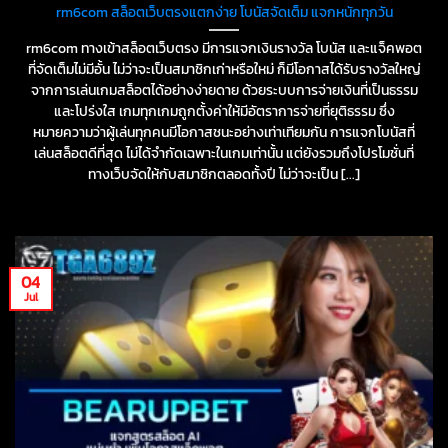
rm6com สล็อตเว็บตรงแตกง่าย โบนัสจัดเต็ม แจกหนักทุกวัน
rm6com ทางเข้าสล็อตเว็บตรง มีการแจกเงินรางวัล โบนัส และแจ็คพอต
ที่จัดเต็มไม่มีอั้น ไม่ว่าจะเป็นสมาชิกเก่าหรือใหม่ ก็มีโอกาสได้รับรางวัลใหญ่
จากการเล่นเกมสล็อตได้อย่างง่ายดาย ด้วยระบบการจ่ายเงินที่เป็นธรรม
และโปร่งใส เกมทุกเกมถูกตั้งค่าให้มีอัตราการจ่ายที่ยุติธรรม ซึ่ง
หมายความว่าผู้เล่นทุกคนมีโอกาสชนะอย่างเท่าเทียมกัน การแจกโบนัสที่
เล่นสล็อตดีที่สุด ไม่ได้จำกัดเฉพาะในเกมเท่านั้น แต่ยังรวมถึงโปรโมชั่นที่
ทางเว็บจัดให้กับสมาชิกตลอดทั้งปี ไม่ว่าจะเป็น [...]
04
Jul