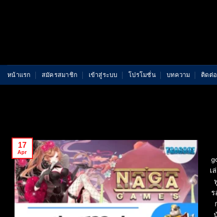
Skip
to
content
หน้าแรก
สมัครสมาชิก
เข้าสู่ระบบ
โปรโมชั่น
บทความ
ติดต่
17
Apr
g
เล
ร
น