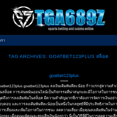
อเรา
TAG ARCHIVES:
GOATBET123PLUS สล็อต
goatbet123plus
oatbet123plus goatbet123plus ลงเงินเดิมพันทีละน้อย ก้าวแรกสู่ความสำ
่นสล็อต การเล่นพนันออนไลน์เป็นกิจกรรมที่น่าสนุกและมีโอกาสในการชนะ
พูดถึงการลงเดิมพันในสล็อต มีความสำคัญมากที่เราต้องการจัดการเงินอย่
อบคอบ และการลงเดิมพันทีละน้อยเป็นหนึ่งในกลยุทธ์ที่มีประสิทธิภาพใน
การเสี่ยงและเพิ่มโอกาสในการชนะ ลดความเสี่ยง เมื่อคุณลงเดิมพันในจำนว
้อยลง เมื่อคุณแพ้คุณจะสูญเสียเงินน้อยกว่า นี่เป็นวิธีที่ดีในการลดความเส