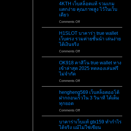
เว็บ
จุด
4KTH เว็บสล็อตแท้ รวมเกม
คา
เด่น
แตกง่าย คุณภาพสูง ไว้ในเว็บ
สิโน
อะไร?
เดียว
เกม
ถึง
on
Comments Off
คุณภาพ
เป็น
4KTH
จาก
เว็บ
เว็บ
บ่อน
สล็อต
H1SLOT บาคาร่า true wallet
สล็อต
คา
ยอด
เว็บตรง รวมค่ายชั้นนำ เล่นง่าย
แท้
สิโน
นิยม
ได้เงินจริง
รวม
สร้าง
on
Comments Off
เกม
กำไร
H1SLOT
แตก
จริง
บา
ง่าย
OK918 คาสิโน true wallet ทาง
คา
คุณภาพ
เข้าล่าสุด 2025 ทดลองเล่นฟรี
ร่า
สูง
ไม่จำกัด
true
ไว้
on
Comments Off
wallet
ใน
OK918
เว็บ
เว็บ
คา
ตรง
เดียว
hengheng569 เว็บสล็อตออโต้
สิโน
รวม
ฝากถอนเร็วใน 3 วินาที ได้เต็ม
true
ค่าย
ทุกยอด
wallet
ชั้น
on
Comments Off
ทาง
นำ
hengheng569
เข้า
เล่น
เว็บ
ล่าสุด
ง่าย
บาคาร่าเว็บแท้ gtx159 ทำกำไร
สล็อต
2025
ได้
ได้จริง แม้ไม่ใช่เซียน
ออ
ทดลอง
เงิน