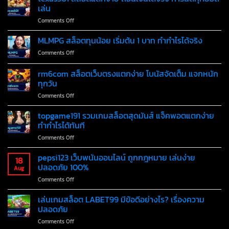
เล่น
เกม
เล่น
คอมพิวเตอร์
สล็อต
สล็อต
on
Comments Off
ฟรี
ทุก
texas501
ดี
ค่าย
สล็อต
MLMPG สล็อตทุนน้อย เริ่มต้น 1 บาท ทำกำไรได้จริง
จริง
ดัง
แตก
หรือ
โบนัส
on
Comments Off
ง่าย
ไม่?
แตก
MLMPG
ถอน
คุ้ม
ง่าย
สล็อต
rm6com สล็อตเว็บตรงแตกง่าย โบนัสจัดเต็ม แจกหนัก
เงิน
ค่าที่
ทุน
ได้
ทุกวัน
สุด
น้อย
จริง
ปี
on
Comments Off
เริ่ม
กา
2025
rm6com
ต้น
รัน
สล็อต
1
topgame191 รวมเกมสล็อตสุดมันส์ แจ็คพอตแตกง่าย
ตี
เว็บ
บาท
ทำกำไรได้ทันที
ทุก
ตรง
ทำ
ยอด
on
Comments Off
แตก
กำไร
เล่น
topgame191
ง่าย
ได้
รวม
pepsi123 เว็บพนันออนไลน์ ถูกกฎหมาย เล่นง่าย
โบนัส
จริง
18
เกม
จัด
ปลอดภัย 100%
Aug
สล็อต
เต็ม
on
Comments Off
สุด
แจก
pepsi123
มันส์
หนัก
เว็บ
เล่นเกมสล็อต LABET99 มีข้อดีอย่างไร? เรื่องความ
แจ็ค
ทุก
พนัน
พอต
ปลอดภัย
วัน
ออนไลน์
แตก
on
Comments Off
ถูก
ง่าย