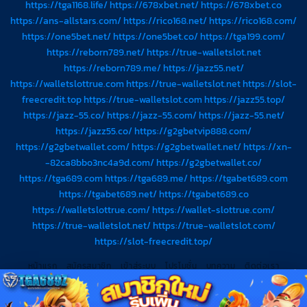
https://tga1168.life/
https://678xbet.net/
https://678xbet.co
https://ans-allstars.com/
https://rico168.net/
https://rico168.com/
https://one5bet.net/
https://one5bet.co/
https://tga199.com/
https://reborn789.net/
https://true-walletslot.net
https://reborn789.me/
https://jazz55.net/
https://walletslottrue.com
https://true-walletslot.net
https://slot-
freecredit.top
https://true-walletslot.com
https://jazz55.top/
https://jazz-55.co/
https://jazz-55.com/
https://jazz-55.net/
https://jazz55.co/
https://g2gbetvip888.com/
https://g2gbetwallet.com/
https://g2gbetwallet.net/
https://xn-
-82ca8bbo3nc4a9d.com/
https://g2gbetwallet.co/
https://tga689.com
https://tga689.me/
https://tgabet689.com
https://tgabet689.net/
https://tgabet689.co
https://walletslottrue.com/
https://wallet-slottrue.com/
https://true-walletslot.net/
https://true-walletslot.com/
https://slot-freecredit.top/
หน้าแรก
สมัครสมาชิก
เข้าสู่ระบบ
โปรโมชั่น
บทความ
ติดต่อเรา
Copyright 2026 ©
TGA689z