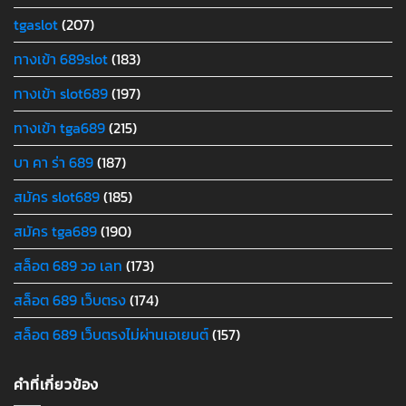
tgaslot
(207)
ทางเข้า 689slot
(183)
ทางเข้า slot689
(197)
ทางเข้า tga689
(215)
บา คา ร่า 689
(187)
สมัคร slot689
(185)
สมัคร tga689
(190)
สล็อต 689 วอ เลท
(173)
สล็อต 689 เว็บตรง
(174)
สล็อต 689 เว็บตรงไม่ผ่านเอเยนต์
(157)
คำที่เกี่ยวข้อง