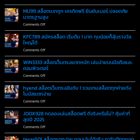
KINGZ
แตก
569
MU99 สล็อตเบทถูก เครดิตฟรี ยืนยันเบอร์ ปลอดภัย
หนัก
เว็บ
ที่สุด
มาตรฐานสูง
สล็อต
โบนัส
on
Comments Off
ไม่มี
แตก
MU99
ขั้น
ง่าย
สล็อต
KFC789 สมัครสล็อต เริ่มต้น 1 บาท ทุนน้อยก็ลุ้นรางวัล
ต่ำ
ทุก
เบท
อัปเดต
ใหญ่ได้
วัน
ถูก
เกม
ไม่
on
Comments Off
เครดิต
ใหม่
อั้น
KFC789
ฟรี
ทุก
สมัคร
WIN3333 สล็อตเว็บตรงแตกหนัก เล่นง่ายบนมือถือและ
ยืนยัน
สัปดาห์
สล็อต
เบอร์
คอมพิวเตอร์
ค่าย
เริ่ม
ปลอดภัย
ดัง
on
Comments Off
ต้น
มาตรฐาน
40+
WIN3333
1
สูง
สล็อต
hyend สล็อตเว็บตรงอันดับ 1 รวมเกมสล็อตทุกค่ายดัง
บาท
เว็บ
ทุน
โบนัสแตกง่าย
ตรง
น้อย
on
Comments Off
แตก
ก็
hyend
หนัก
ลุ้น
สล็อต
JOOX928 ทดลองเล่นสล็อตฟรี ดีจริงหรือไม่? คุ้มค่าที่
เล่น
รางวัล
เว็บ
ง่าย
สุดปี 2025
ใหญ่
ตรง
บน
ได้
on
Comments Off
อันดับ
มือ
JOOX928
1
ถือ
ทดลอง
texas501 สล็อตแตกง่าย ถอนเงินได้จริง การันตีทุกยอด
รวม
และ