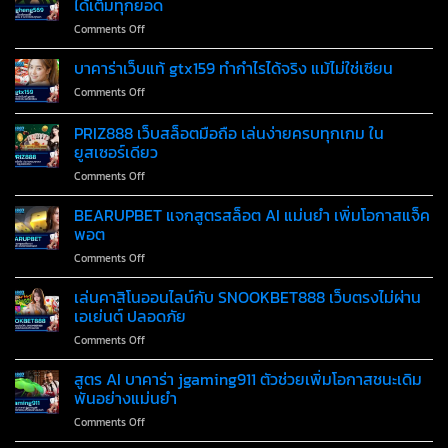
ตรง
ได้เต็มทุกยอด
เว็บ
true
รวม
เดียว
on
Comments Off
wallet
ค่าย
hengheng569
ทาง
ชั้น
เว็บ
บาคาร่าเว็บแท้ gtx159 ทำกำไรได้จริง แม้ไม่ใช่เซียน
เข้า
นำ
สล็อต
ล่าสุด
เล่น
on
Comments Off
ออ
2025
ง่าย
บา
โต้
ทดลอง
ได้
คา
PRIZ888 เว็บสล็อตมือถือ เล่นง่ายครบทุกเกม ใน
ฝาก
เล่น
เงิน
ร่า
ถอน
ยูสเซอร์เดียว
ฟรี
จริง
เว็บ
เร็ว
ไม่
on
Comments Off
แท้
ใน
จำกัด
PRIZ888
gtx159
3
เว็บ
ทำ
BEARUPBET แจกสูตรสล็อต AI แม่นยำ เพิ่มโอกาสแจ็ค
วินาที
สล็อต
กำไร
พอต
ได้
มือ
ได้
เต็ม
on
Comments Off
ถือ
จริง
ทุก
BEARUPBET
เล่น
แม้
ยอด
แจก
เล่นคาสิโนออนไลน์กับ SNOOKBET888 เว็บตรงไม่ผ่าน
ง่าย
ไม่ใช่
สูตร
ครบ
เอเย่นต์ ปลอดภัย
เซียน
สล็อต
ทุก
on
Comments Off
AI
เกม
เล่น
แม่นยำ
ใน
คา
สูตร AI บาคาร่า jgaming911 ตัวช่วยเพิ่มโอกาสชนะเดิม
เพิ่ม
ยูสเซอร์
สิ
โอ
พันอย่างแม่นยำ
เดียว
โน
กา
on
Comments Off
ออนไลน์
ส
สูตร
กับ
แจ็ค