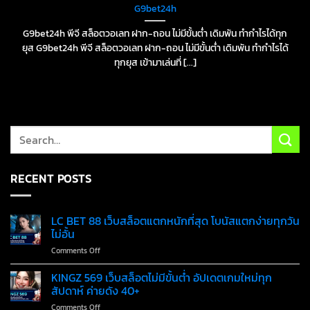
G9bet24h
G9bet24h พีจี สล็อตวอเลท ฝาก-ถอน ไม่มีขั้นต่ำ เดิมพัน ทำกำไรได้ทุก
ยุส G9bet24h พีจี สล็อตวอเลท ฝาก-ถอน ไม่มีขั้นต่ำ เดิมพัน ทำกำไรได้
ทุกยุส เข้ามาเล่นที่ [...]
RECENT POSTS
LC BET 88 เว็บสล็อตแตกหนักที่สุด โบนัสแตกง่ายทุกวัน
ไม่อั้น
on
Comments Off
LC
BET
KINGZ 569 เว็บสล็อตไม่มีขั้นต่ำ อัปเดตเกมใหม่ทุก
88
สัปดาห์ ค่ายดัง 40+
เว็บ
on
Comments Off
สล็อต