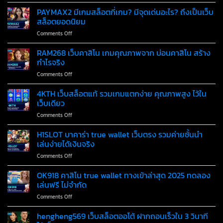
เล่น
กฎหมาย
ทำ
เกม
PAYMAX2 มีเกมสล็อตกี่เกม? มีจุดเด่นอะไร? ถึงเป็นเว็บ
เล่น
กำไร
สล็อต
ง่าย
สล็อตยอดนิยม
ได้
LABET99
ปลอดภัย
ทันที
on
Comments Off
มี
100%
PAYMAX2
ข้อดี
มี
RAM268 เว็บคาสิโน เกมคุณภาพจาก บ่อนคาสิโน สร้าง
อย่างไร?
เกม
เรื่อง
กำไรจริง
สล็อต
ความ
on
Comments Off
กี่
ปลอดภัย
RAM268
เกม?
เว็บ
4KTH เว็บสล็อตแท้ รวมเกมแตกง่าย คุณภาพสูง ไว้ใน
มี
คา
จุด
เว็บเดียว
สิโน
เด่น
on
Comments Off
เกม
อะไร?
4KTH
คุณภาพ
ถึง
เว็บ
H1SLOT บาคาร่า true wallet เว็บตรง รวมค่ายชั้นนำ
จาก
เป็น
สล็อต
บ่อน
เล่นง่ายได้เงินจริง
เว็บ
แท้
คา
สล็อต
on
Comments Off
รวม
สิโน
ยอด
H1SLOT
เกม
สร้าง
นิยม
บา
OK918 คาสิโน true wallet ทางเข้าล่าสุด 2025 ทดลอง
แตก
กำไร
คา
ง่าย
เล่นฟรี ไม่จำกัด
จริง
ร่า
คุณภาพ
on
Comments Off
true
สูง
OK918
wallet
ไว้
คา
hengheng569 เว็บสล็อตออโต้ ฝากถอนเร็วใน 3 วินาที
เว็บ
ใน
สิโน