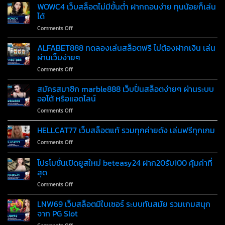
AI
WOWC4 เว็บสล็อตไม่มีขั้นต่ำ ฝากถอนง่าย ทุนน้อยก็เล่น
SNOOKBET888
พอต
บา
เว็บ
ได้
คา
ตรง
on
Comments Off
ร่า
ไม่
WOWC4
jgaming911
ผ่าน
เว็บ
ALFABET888 ทดลองเล่นสล็อตฟรี ไม่ต้องฝากเงิน เล่น
ตัว
เอเย่นต์
สล็อต
ช่วย
ผ่านเว็บง่ายๆ
ปลอดภัย
ไม่มี
เพิ่ม
on
Comments Off
ขั้น
โอกาส
ALFABET888
ต่ำ
ชนะ
ทดลอง
สมัครสมาชิก marble888 เว็บปั่นสล็อตง่ายๆ ผ่านระบบ
ฝาก
เดิม
เล่น
ถอน
ออโต้ หรือแอดไลน์
พัน
สล็อต
ง่าย
อย่าง
on
Comments Off
ฟรี
ทุน
แม่นยำ
สมัคร
ไม่
น้อย
สมาชิก
HELLCAT77 เว็บสล็อตแท้ รวมทุกค่ายดัง เล่นฟรีทุกเกม
ต้อง
ก็
marble888
ฝาก
เล่น
on
Comments Off
เว็บ
เงิน
ได้
HELLCAT77
ปั่น
เล่น
เว็บ
โปรโมชั่นเปิดยูสใหม่ beteasy24 ฝาก20รับ100 คุ้มค่าที่
สล็อต
ผ่าน
สล็อต
ง่ายๆ
สุด
เว็บ
แท้
ผ่าน
ง่ายๆ
on
Comments Off
รวม
ระบบ
โปร
ทุก
ออ
โม
ค่าย
LNW69 เว็บสล็อตมีใบเซอร์ ระบบทันสมัย รวมเกมสนุก
โต้
ชั่น
ดัง
จาก PG Slot
หรือ
เปิด
เล่น
แอด