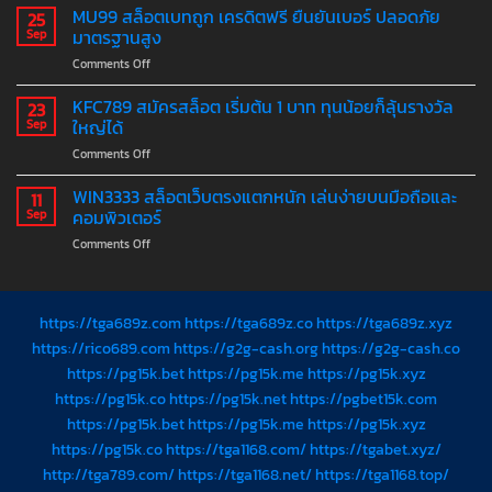
569
MU99 สล็อตเบทถูก เครดิตฟรี ยืนยันเบอร์ ปลอดภัย
หนัก
25
เว็บ
ที่สุด
มาตรฐานสูง
Sep
สล็อต
โบนัส
on
Comments Off
ไม่มี
แตก
MU99
ขั้น
ง่าย
สล็อต
KFC789 สมัครสล็อต เริ่มต้น 1 บาท ทุนน้อยก็ลุ้นรางวัล
ต่ำ
23
ทุก
เบท
อัปเดต
ใหญ่ได้
Sep
วัน
ถูก
เกม
ไม่
on
Comments Off
เครดิต
ใหม่
อั้น
KFC789
ฟรี
ทุก
สมัคร
WIN3333 สล็อตเว็บตรงแตกหนัก เล่นง่ายบนมือถือและ
ยืนยัน
11
สัปดาห์
สล็อต
เบอร์
คอมพิวเตอร์
Sep
ค่าย
เริ่ม
ปลอดภัย
ดัง
on
Comments Off
ต้น
มาตรฐาน
40+
WIN3333
1
สูง
สล็อต
บาท
เว็บ
ทุน
ตรง
https://tga689z.com
https://tga689z.co
https://tga689z.xyz
น้อย
แตก
ก็
https://rico689.com
https://g2g-cash.org
https://g2g-cash.co
หนัก
ลุ้น
https://pg15k.bet
https://pg15k.me
https://pg15k.xyz
เล่น
รางวัล
ง่าย
https://pg15k.co
https://pg15k.net
https://pgbet15k.com
ใหญ่
บน
ได้
https://pg15k.bet
https://pg15k.me
https://pg15k.xyz
มือ
https://pg15k.co
https://tga1168.com/
https://tgabet.xyz/
ถือ
และ
http://tga789.com/
https://tga1168.net/
https://tga1168.top/
คอมพิวเตอร์