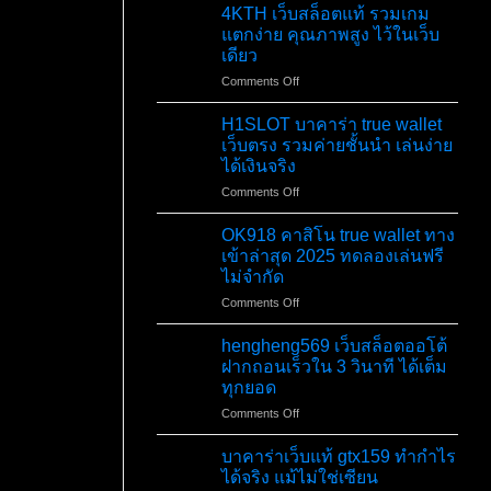
เว็บ
จุด
4KTH เว็บสล็อตแท้ รวมเกม
คา
เด่น
แตกง่าย คุณภาพสูง ไว้ในเว็บ
สิโน
อะไร?
เดียว
เกม
ถึง
on
Comments Off
คุณภาพ
เป็น
4KTH
จาก
เว็บ
เว็บ
บ่อน
สล็อต
H1SLOT บาคาร่า true wallet
สล็อต
คา
ยอด
เว็บตรง รวมค่ายชั้นนำ เล่นง่าย
แท้
สิโน
นิยม
ได้เงินจริง
รวม
สร้าง
on
Comments Off
เกม
กำไร
H1SLOT
แตก
จริง
บา
ง่าย
OK918 คาสิโน true wallet ทาง
คา
คุณภาพ
เข้าล่าสุด 2025 ทดลองเล่นฟรี
ร่า
สูง
ไม่จำกัด
true
ไว้
on
Comments Off
wallet
ใน
OK918
เว็บ
เว็บ
คา
ตรง
เดียว
hengheng569 เว็บสล็อตออโต้
สิโน
รวม
ฝากถอนเร็วใน 3 วินาที ได้เต็ม
true
ค่าย
ทุกยอด
wallet
ชั้น
on
Comments Off
ทาง
นำ
hengheng569
เข้า
เล่น
เว็บ
ล่าสุด
ง่าย
บาคาร่าเว็บแท้ gtx159 ทำกำไร
สล็อต
2025
ได้
ได้จริง แม้ไม่ใช่เซียน
ออ
ทดลอง
เงิน