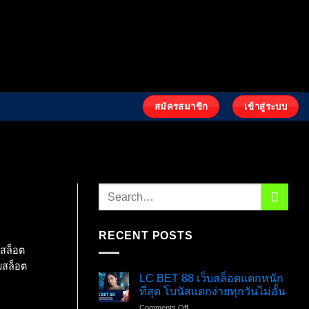
สมัครสมาชิก
เข้าสู่ระบบ
RECENT POSTS
มสล็อต
มสล็อต
LC BET 88 เว็บสล็อตแตกหนัก
ที่สุด โบนัสแตกง่ายทุกวันไม่อั้น
on
Comments Off