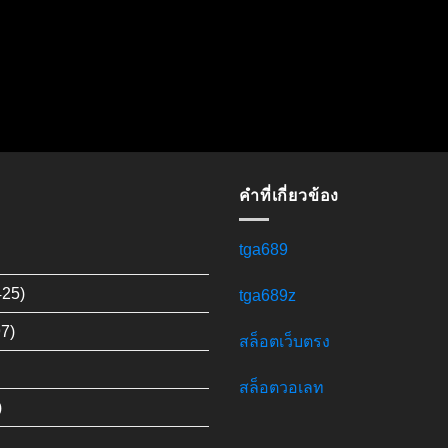
คำที่เกี่ยวข้อง
tga689
425)
tga689z
7)
สล็อตเว็บตรง
สล็อตวอเลท
)