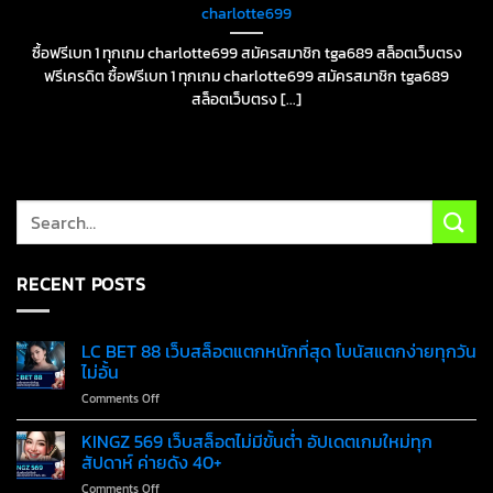
charlotte699
ซื้อฟรีเบท 1 ทุกเกม charlotte699 สมัครสมาชิก tga689 สล็อตเว็บตรง
ฟรีเครดิต ซื้อฟรีเบท 1 ทุกเกม charlotte699 สมัครสมาชิก tga689
สล็อตเว็บตรง [...]
RECENT POSTS
LC BET 88 เว็บสล็อตแตกหนักที่สุด โบนัสแตกง่ายทุกวัน
ไม่อั้น
on
Comments Off
LC
BET
KINGZ 569 เว็บสล็อตไม่มีขั้นต่ำ อัปเดตเกมใหม่ทุก
88
สัปดาห์ ค่ายดัง 40+
เว็บ
on
Comments Off
สล็อต