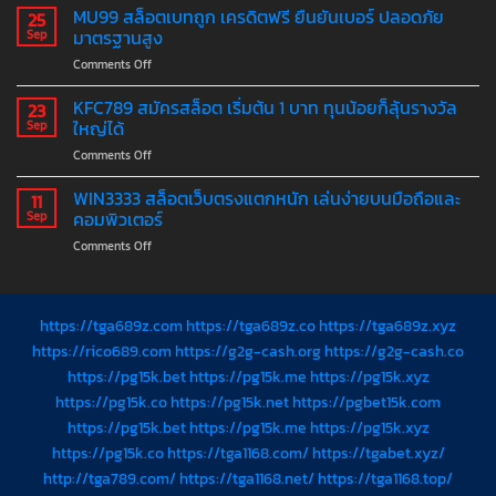
569
MU99 สล็อตเบทถูก เครดิตฟรี ยืนยันเบอร์ ปลอดภัย
หนัก
25
เว็บ
ที่สุด
มาตรฐานสูง
Sep
สล็อต
โบนัส
on
Comments Off
ไม่มี
แตก
MU99
ขั้น
ง่าย
สล็อต
KFC789 สมัครสล็อต เริ่มต้น 1 บาท ทุนน้อยก็ลุ้นรางวัล
ต่ำ
23
ทุก
เบท
อัปเดต
ใหญ่ได้
Sep
วัน
ถูก
เกม
ไม่
on
Comments Off
เครดิต
ใหม่
อั้น
KFC789
ฟรี
ทุก
สมัคร
WIN3333 สล็อตเว็บตรงแตกหนัก เล่นง่ายบนมือถือและ
ยืนยัน
11
สัปดาห์
สล็อต
เบอร์
คอมพิวเตอร์
Sep
ค่าย
เริ่ม
ปลอดภัย
ดัง
on
Comments Off
ต้น
มาตรฐาน
40+
WIN3333
1
สูง
สล็อต
บาท
เว็บ
ทุน
ตรง
https://tga689z.com
https://tga689z.co
https://tga689z.xyz
น้อย
แตก
ก็
https://rico689.com
https://g2g-cash.org
https://g2g-cash.co
หนัก
ลุ้น
https://pg15k.bet
https://pg15k.me
https://pg15k.xyz
เล่น
รางวัล
ง่าย
https://pg15k.co
https://pg15k.net
https://pgbet15k.com
ใหญ่
บน
ได้
https://pg15k.bet
https://pg15k.me
https://pg15k.xyz
มือ
https://pg15k.co
https://tga1168.com/
https://tgabet.xyz/
ถือ
และ
http://tga789.com/
https://tga1168.net/
https://tga1168.top/
คอมพิวเตอร์