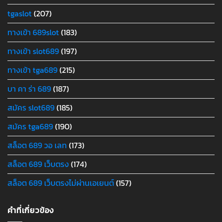
tgaslot
(207)
ทางเข้า 689slot
(183)
ทางเข้า slot689
(197)
ทางเข้า tga689
(215)
บา คา ร่า 689
(187)
สมัคร slot689
(185)
สมัคร tga689
(190)
สล็อต 689 วอ เลท
(173)
สล็อต 689 เว็บตรง
(174)
สล็อต 689 เว็บตรงไม่ผ่านเอเยนต์
(157)
คำที่เกี่ยวข้อง