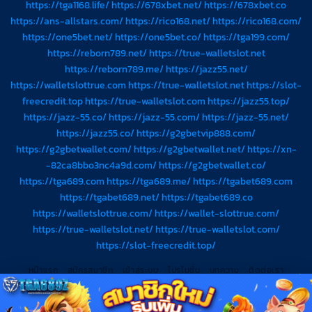
https://tga1168.life/
https://678xbet.net/
https://678xbet.co
https://ans-allstars.com/
https://rico168.net/
https://rico168.com/
https://one5bet.net/
https://one5bet.co/
https://tga199.com/
https://reborn789.net/
https://true-walletslot.net
https://reborn789.me/
https://jazz55.net/
https://walletslottrue.com
https://true-walletslot.net
https://slot-
freecredit.top
https://true-walletslot.com
https://jazz55.top/
https://jazz-55.co/
https://jazz-55.com/
https://jazz-55.net/
https://jazz55.co/
https://g2gbetvip888.com/
https://g2gbetwallet.com/
https://g2gbetwallet.net/
https://xn-
-82ca8bbo3nc4a9d.com/
https://g2gbetwallet.co/
https://tga689.com
https://tga689.me/
https://tgabet689.com
https://tgabet689.net/
https://tgabet689.co
https://walletslottrue.com/
https://wallet-slottrue.com/
https://true-walletslot.net/
https://true-walletslot.com/
https://slot-freecredit.top/
หน้าแรก
สมัครสมาชิก
เข้าสู่ระบบ
โปรโมชั่น
บทความ
ติดต่อเรา
Copyright 2026 ©
TGA689z