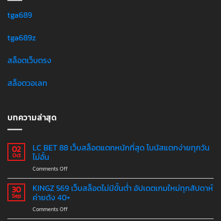
tga689
tga689z
สล็อตเว็บตรง
สล็อตวอเลท
บทความล่าสุด
LC BET 88 เว็บสล็อตแตกหนักที่สุด โบนัสแตกง่ายทุกวัน
02
ไม่อั้น
Oct
on
Comments Off
LC
BET
KINGZ 569 เว็บสล็อตไม่มีขั้นต่ำ อัปเดตเกมใหม่ทุกสัปดาห์
30
88
ค่ายดัง 40+
Sep
เว็บ
on
Comments Off
สล็อต
KINGZ
แตก