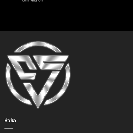
on
Comments Off
ยูส
ฟรี
ไลน์
LNW69
ใหม่
ทุก
เว็บ
beteasy24
เกม
สล็อต
ฝาก20รับ100
มี
คุ้ม
ใบ
ค่าที่
เซอร์
สุด
ระบบ
ทัน
สมัย
รวม
เกม
สนุก
จาก
PG
Slot
หัวข้อ