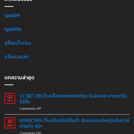
tga689
tga689z
สล็อตเว็บตรง
สล็อตวอเลท
บทความล่าสุด
LC BET 88 เว็บสล็อตแตกหนักที่สุด โบนัสแตกง่ายทุกวัน
02
ไม่อั้น
Oct
on
Comments Off
LC
BET
KINGZ 569 เว็บสล็อตไม่มีขั้นต่ำ อัปเดตเกมใหม่ทุกสัปดาห์
30
88
ค่ายดัง 40+
Sep
เว็บ
on
Comments Off
สล็อต