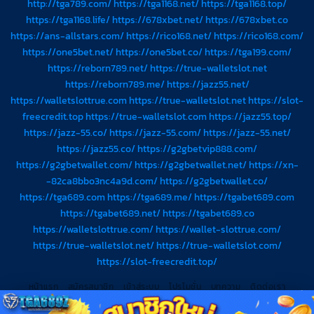
http://tga789.com/
https://tga1168.net/
https://tga1168.top/
คอมพิวเตอร์
https://tga1168.life/
https://678xbet.net/
https://678xbet.co
https://ans-allstars.com/
https://rico168.net/
https://rico168.com/
https://one5bet.net/
https://one5bet.co/
https://tga199.com/
https://reborn789.net/
https://true-walletslot.net
https://reborn789.me/
https://jazz55.net/
https://walletslottrue.com
https://true-walletslot.net
https://slot-
freecredit.top
https://true-walletslot.com
https://jazz55.top/
https://jazz-55.co/
https://jazz-55.com/
https://jazz-55.net/
https://jazz55.co/
https://g2gbetvip888.com/
https://g2gbetwallet.com/
https://g2gbetwallet.net/
https://xn-
-82ca8bbo3nc4a9d.com/
https://g2gbetwallet.co/
https://tga689.com
https://tga689.me/
https://tgabet689.com
https://tgabet689.net/
https://tgabet689.co
https://walletslottrue.com/
https://wallet-slottrue.com/
https://true-walletslot.net/
https://true-walletslot.com/
https://slot-freecredit.top/
หน้าแรก
สมัครสมาชิก
เข้าสู่ระบบ
โปรโมชั่น
บทความ
ติดต่อเรา
Copyright 2026 ©
TGA689z