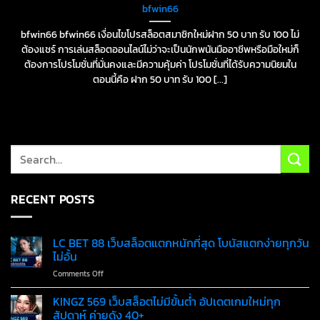
bfwin66
bfwin66 bfwin66 เงื่อนไขโปรสล็อตสมาชิกใหม่ฝาก 50 บาท รับ 100 ไม่
ต้องแชร์ การเล่นสล็อตออนไลน์ไม่ว่าจะเป็นนักพนันมืออาชีพหรือมือใหม่ก็
ต้องการโปรโมชั่นที่มั่นคงและมีความคุ้มค่า โปรโมชั่นที่ได้รับความนิยมใน
ตอนนี้คือ ฝาก 50 บาท รับ 100 [...]
RECENT POSTS
LC BET 88 เว็บสล็อตแตกหนักที่สุด โบนัสแตกง่ายทุกวัน
ไม่อั้น
on
Comments Off
LC
BET
KINGZ 569 เว็บสล็อตไม่มีขั้นต่ำ อัปเดตเกมใหม่ทุก
88
สัปดาห์ ค่ายดัง 40+