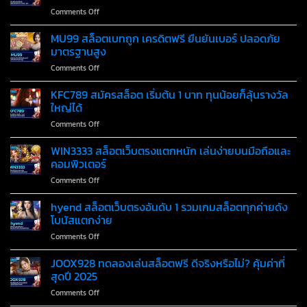
เว็บ
on
Comments Off
สล็อต
KINGZ
แตก
569
MU99 สล็อตเบทถูก เครดิตฟรี ยืนยันเบอร์ ปลอดภัย
หนัก
เว็บ
ที่สุด
มาตรฐานสูง
สล็อต
โบนัส
on
Comments Off
ไม่มี
แตก
MU99
ขั้น
ง่าย
สล็อต
KFC789 สมัครสล็อต เริ่มต้น 1 บาท ทุนน้อยก็ลุ้นรางวัล
ต่ำ
ทุก
เบท
อัปเดต
ใหญ่ได้
วัน
ถูก
เกม
ไม่
on
Comments Off
เครดิต
ใหม่
อั้น
KFC789
ฟรี
ทุก
สมัคร
WIN3333 สล็อตเว็บตรงแตกหนัก เล่นง่ายบนมือถือและ
ยืนยัน
สัปดาห์
สล็อต
เบอร์
คอมพิวเตอร์
ค่าย
เริ่ม
ปลอดภัย
ดัง
on
Comments Off
ต้น
มาตรฐาน
40+
WIN3333
1
สูง
สล็อต
hyend สล็อตเว็บตรงอันดับ 1 รวมเกมสล็อตทุกค่ายดัง
บาท
เว็บ
ทุน
โบนัสแตกง่าย
ตรง
น้อย
on
Comments Off
แตก
ก็
hyend
หนัก
ลุ้น
สล็อต
JOOX928 ทดลองเล่นสล็อตฟรี ดีจริงหรือไม่? คุ้มค่าที่
เล่น
รางวัล
เว็บ
ง่าย
สุดปี 2025
ใหญ่
ตรง
บน
ได้
on
Comments Off
อันดับ
มือ
JOOX928
1