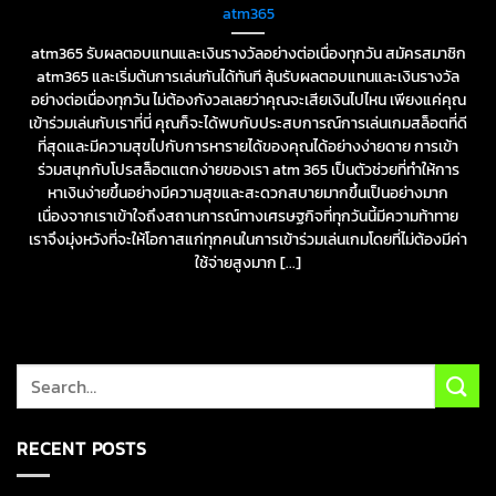
atm365
atm365 รับผลตอบแทนและเงินรางวัลอย่างต่อเนื่องทุกวัน สมัครสมาชิก
atm365 และเริ่มต้นการเล่นกันได้ทันที ลุ้นรับผลตอบแทนและเงินรางวัล
อย่างต่อเนื่องทุกวัน ไม่ต้องกังวลเลยว่าคุณจะเสียเงินไปไหน เพียงแค่คุณ
เข้าร่วมเล่นกับเราที่นี่ คุณก็จะได้พบกับประสบการณ์การเล่นเกมสล็อตที่ดี
ที่สุดและมีความสุขไปกับการหารายได้ของคุณได้อย่างง่ายดาย การเข้า
ร่วมสนุกกับโปรสล็อตแตกง่ายของเรา atm 365 เป็นตัวช่วยที่ทำให้การ
หาเงินง่ายขึ้นอย่างมีความสุขและสะดวกสบายมากขึ้นเป็นอย่างมาก
เนื่องจากเราเข้าใจถึงสถานการณ์ทางเศรษฐกิจที่ทุกวันนี้มีความท้าทาย
เราจึงมุ่งหวังที่จะให้โอกาสแก่ทุกคนในการเข้าร่วมเล่นเกมโดยที่ไม่ต้องมีค่า
ใช้จ่ายสูงมาก [...]
RECENT POSTS