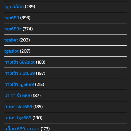
tga สล็อต
(239)
tga689
(393)
tga689z
(374)
tgabet
(203)
tgaslot
(207)
ทางเข้า 689slot
(183)
ทางเข้า slot689
(197)
ทางเข้า tga689
(215)
บา คา ร่า 689
(187)
สมัคร slot689
(185)
สมัคร tga689
(190)
สล็อต 689 วอ เลท
(173)