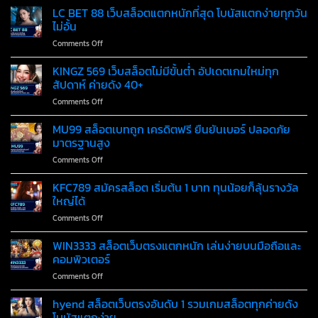
LC BET 88 เว็บสล็อตแตกหนักที่สุด โบนัสแตกง่ายทุกวัน
ไม่อั้น
on
Comments Off
LC
BET
KINGZ 569 เว็บสล็อตไม่มีขั้นต่ำ อัปเดตเกมใหม่ทุก
88
สัปดาห์ ค่ายดัง 40+
เว็บ
on
Comments Off
สล็อต
KINGZ
แตก
569
MU99 สล็อตเบทถูก เครดิตฟรี ยืนยันเบอร์ ปลอดภัย
หนัก
เว็บ
ที่สุด
มาตรฐานสูง
สล็อต
โบนัส
on
Comments Off
ไม่มี
แตก
MU99
ขั้น
ง่าย
สล็อต
KFC789 สมัครสล็อต เริ่มต้น 1 บาท ทุนน้อยก็ลุ้นรางวัล
ต่ำ
ทุก
เบท
อัปเดต
ใหญ่ได้
วัน
ถูก
เกม
ไม่
on
Comments Off
เครดิต
ใหม่
อั้น
KFC789
ฟรี
ทุก
สมัคร
WIN3333 สล็อตเว็บตรงแตกหนัก เล่นง่ายบนมือถือและ
ยืนยัน
สัปดาห์
สล็อต
เบอร์
คอมพิวเตอร์
ค่าย
เริ่ม
ปลอดภัย
ดัง
on
Comments Off
ต้น
มาตรฐาน
40+
WIN3333
1
สูง
สล็อต
hyend สล็อตเว็บตรงอันดับ 1 รวมเกมสล็อตทุกค่ายดัง
บาท
เว็บ
ทุน
โบนัสแตกง่าย