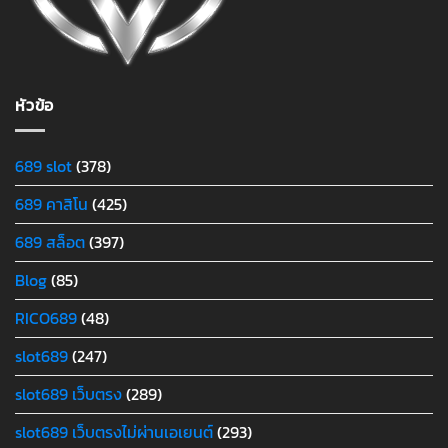
หัวข้อ
689 slot
(378)
689 คาสิโน
(425)
689 สล็อต
(397)
Blog
(85)
RICO689
(48)
slot689
(247)
slot689 เว็บตรง
(289)
slot689 เว็บตรงไม่ผ่านเอเยนต์
(293)