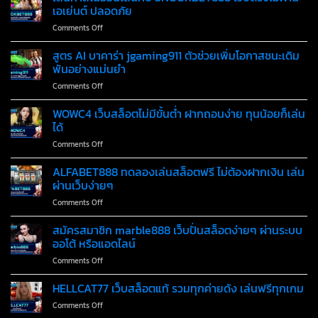
สูตร
ครบ
เอเย่นต์ ปลอดภัย
เซียน
สล็อต
ทุก
on
Comments Off
AI
เกม
เล่น
แม่นยำ
ใน
คา
สูตร AI บาคาร่า jgaming911 ตัวช่วยเพิ่มโอกาสชนะเดิม
เพิ่ม
ยูสเซอร์
สิ
โอ
พันอย่างแม่นยำ
เดียว
โน
กา
on
Comments Off
ออนไลน์
ส
สูตร
กับ
แจ็ค
AI
WOWC4 เว็บสล็อตไม่มีขั้นต่ำ ฝากถอนง่าย ทุนน้อยก็เล่น
SNOOKBET888
พอต
บา
เว็บ
ได้
คา
ตรง
on
Comments Off
ร่า
ไม่
WOWC4
jgaming911
ผ่าน
เว็บ
ALFABET888 ทดลองเล่นสล็อตฟรี ไม่ต้องฝากเงิน เล่น
ตัว
เอเย่นต์
สล็อต
ช่วย
ผ่านเว็บง่ายๆ
ปลอดภัย
ไม่มี
เพิ่ม
on
Comments Off
ขั้น
โอกาส
ALFABET888
ต่ำ
ชนะ
ทดลอง
สมัครสมาชิก marble888 เว็บปั่นสล็อตง่ายๆ ผ่านระบบ
ฝาก
เดิม
เล่น
ถอน
ออโต้ หรือแอดไลน์
พัน
สล็อต
ง่าย
อย่าง
on
Comments Off
ฟรี
ทุน
แม่นยำ
สมัคร
ไม่
น้อย
สมาชิก
HELLCAT77 เว็บสล็อตแท้ รวมทุกค่ายดัง เล่นฟรีทุกเกม
ต้อง
ก็
marble888
ฝาก
เล่น
on
Comments Off
เว็บ
เงิน
ได้
HELLCAT77