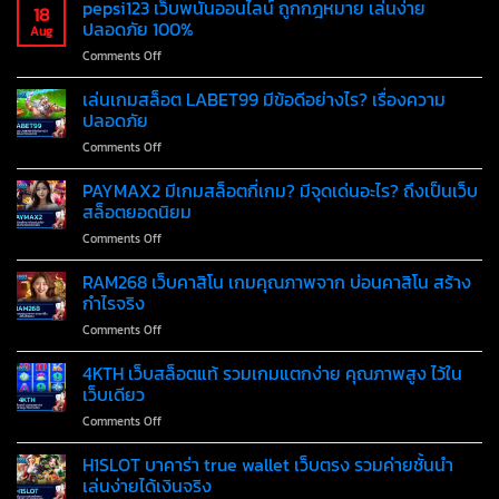
รวม
pepsi123 เว็บพนันออนไลน์ ถูกกฎหมาย เล่นง่าย
โบนัส
จริง
18
เกม
จัด
ปลอดภัย 100%
Aug
สล็อต
เต็ม
on
Comments Off
สุด
แจก
pepsi123
มันส์
หนัก
เว็บ
เล่นเกมสล็อต LABET99 มีข้อดีอย่างไร? เรื่องความ
แจ็ค
ทุก
พนัน
พอต
ปลอดภัย
วัน
ออนไลน์
แตก
on
Comments Off
ถูก
ง่าย
เล่น
กฎหมาย
ทำ
เกม
PAYMAX2 มีเกมสล็อตกี่เกม? มีจุดเด่นอะไร? ถึงเป็นเว็บ
เล่น
กำไร
สล็อต
ง่าย
สล็อตยอดนิยม
ได้
LABET99
ปลอดภัย
ทันที
on
Comments Off
มี
100%
PAYMAX2
ข้อดี
มี
RAM268 เว็บคาสิโน เกมคุณภาพจาก บ่อนคาสิโน สร้าง
อย่างไร?
เกม
เรื่อง
กำไรจริง
สล็อต
ความ
on
Comments Off
กี่
ปลอดภัย
RAM268
เกม?
เว็บ
4KTH เว็บสล็อตแท้ รวมเกมแตกง่าย คุณภาพสูง ไว้ใน
มี
คา
จุด
เว็บเดียว
สิโน
เด่น
on
Comments Off
เกม
อะไร?
4KTH
คุณภาพ
ถึง
เว็บ
H1SLOT บาคาร่า true wallet เว็บตรง รวมค่ายชั้นนำ
จาก
เป็น
สล็อต
บ่อน
เล่นง่ายได้เงินจริง
เว็บ
แท้