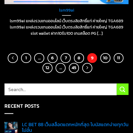
lsm99ai
lsm99ai แหล่งรวมเกมออนไลน์ เว็บตรงลิขสิทธิ์แท่ ค่ายใหญ่ TGA689
lsm99ai แหล่งรวมเกมออนไลน์ เว็บตรงลิขสิทธิ์แท่ ค่ายใหญ่ TGA689
slot wallet ฝาก10รับ100 เกมสล็อต PG [...]
1
…
6
7
8
9
10
11
12
…
45
RECENT POSTS
LC BET 88 เว็บสล็อตแตกหนักที่สุด โบนัสแตกง่ายทุกวัน
ไม่อั้น