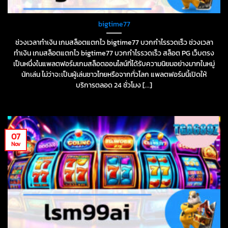
bigtime77
ช่วงเวลาทำเงิน เกมสล็อตแตกไว bigtime77 บวกกำไรรวดเร็ว ช่วงเวลา
ทำเงิน เกมสล็อตแตกไว bigtime77 บวกกำไรรวดเร็ว สล็อต PG เว็บตรง
เป็นหนึ่งในแพลตฟอร์มเกมสล็อตออนไลน์ที่ได้รับความนิยมอย่างมากในหมู่
นักเล่น ไม่ว่าจะเป็นผู้เล่นชาวไทยหรือจากทั่วโลก แพลตฟอร์มนี้เปิดให้
บริการตลอด 24 ชั่วโมง [...]
07
Nov