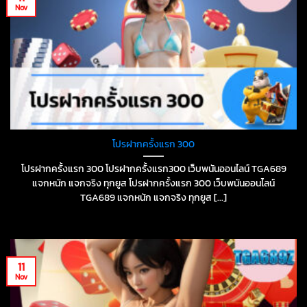
Nov
โปรฝากครั้งแรก 300
โปรฝากครั้งแรก 300 โปรฝากครั้งแรก300 เว็บพนันออนไลน์ TGA689
แจกหนัก แจกจริง ทุกยูส โปรฝากครั้งแรก 300 เว็บพนันออนไลน์
TGA689 แจกหนัก แจกจริง ทุกยูส [...]
11
Nov