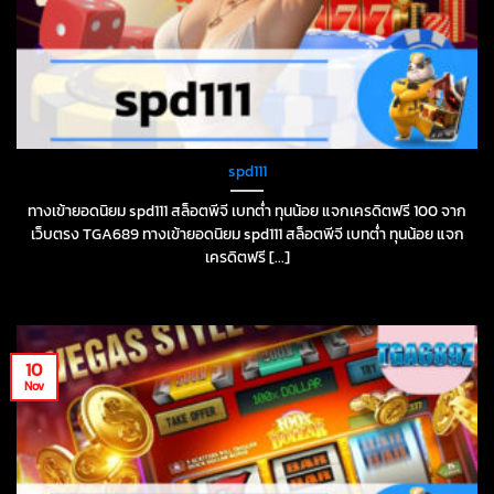
spd111
ทางเข้ายอดนิยม spd111 สล็อตพีจี เบทต่ำ ทุนน้อย แจกเครดิตฟรี 100 จาก
เว็บตรง TGA689 ทางเข้ายอดนิยม spd111 สล็อตพีจี เบทต่ำ ทุนน้อย แจก
เครดิตฟรี [...]
10
Nov