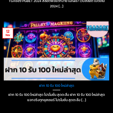
TGA689 PGBET 2024 สล็อตพีจีแตกง่าย luna87 เว็บสล็อต เปิดใหม่
2024 [...]
12
Nov
ฝาก 10 รับ 100 ใหม่ล่าสุด
ฝาก 10 รับ 100 ใหม่ล่าสุด โปรโมชั่น สุดตะลึง ฝาก 10 รับ 100 ใหม่ล่าสุด
แจกจริงทุกยุสเซอร์ โปรโมชั่น สุดตะลึง [...]