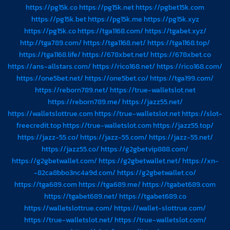
ง่าย
https://pg15k.co
https://pg15k.net
https://pgbet15k.com
ใหญ่
บน
ได้
https://pg15k.bet
https://pg15k.me
https://pg15k.xyz
มือ
https://pg15k.co
https://tga1168.com/
https://tgabet.xyz/
ถือ
และ
http://tga789.com/
https://tga1168.net/
https://tga1168.top/
คอมพิวเตอร์
https://tga1168.life/
https://678xbet.net/
https://678xbet.co
https://ans-allstars.com/
https://rico168.net/
https://rico168.com/
https://one5bet.net/
https://one5bet.co/
https://tga199.com/
https://reborn789.net/
https://true-walletslot.net
https://reborn789.me/
https://jazz55.net/
https://walletslottrue.com
https://true-walletslot.net
https://slot-
freecredit.top
https://true-walletslot.com
https://jazz55.top/
https://jazz-55.co/
https://jazz-55.com/
https://jazz-55.net/
https://jazz55.co/
https://g2gbetvip888.com/
https://g2gbetwallet.com/
https://g2gbetwallet.net/
https://xn-
-82ca8bbo3nc4a9d.com/
https://g2gbetwallet.co/
https://tga689.com
https://tga689.me/
https://tgabet689.com
https://tgabet689.net/
https://tgabet689.co
https://walletslottrue.com/
https://wallet-slottrue.com/
https://true-walletslot.net/
https://true-walletslot.com/