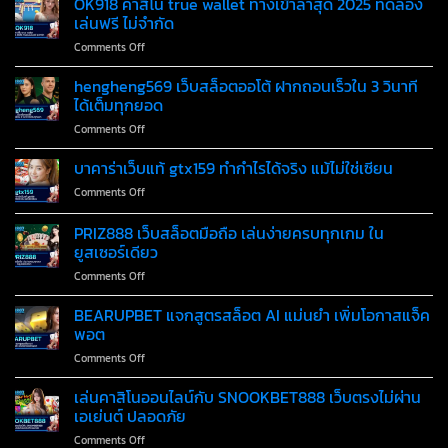
OK918 คาสิโน true wallet ทางเข้าล่าสุด 2025 ทดลอง
แตก
กำไร
คา
ง่าย
เล่นฟรี ไม่จำกัด
จริง
ร่า
คุณภาพ
on
Comments Off
true
สูง
OK918
wallet
ไว้
คา
hengheng569 เว็บสล็อตออโต้ ฝากถอนเร็วใน 3 วินาที
เว็บ
ใน
สิโน
ตรง
ได้เต็มทุกยอด
เว็บ
true
รวม
เดียว
on
Comments Off
wallet
ค่าย
hengheng569
ทาง
ชั้น
เว็บ
บาคาร่าเว็บแท้ gtx159 ทำกำไรได้จริง แม้ไม่ใช่เซียน
เข้า
นำ
สล็อต
ล่าสุด
เล่น
on
Comments Off
ออ
2025
ง่าย
บา
โต้
ทดลอง
ได้
คา
PRIZ888 เว็บสล็อตมือถือ เล่นง่ายครบทุกเกม ใน
ฝาก
เล่น
เงิน
ร่า
ถอน
ยูสเซอร์เดียว
ฟรี
จริง
เว็บ
เร็ว
ไม่
on
Comments Off
แท้
ใน
จำกัด
PRIZ888
gtx159
3
เว็บ
ทำ
BEARUPBET แจกสูตรสล็อต AI แม่นยำ เพิ่มโอกาสแจ็ค
วินาที
สล็อต
กำไร
พอต
ได้
มือ
ได้
เต็ม
on
Comments Off
ถือ
จริง
ทุก
BEARUPBET
เล่น
แม้
ยอด
แจก
เล่นคาสิโนออนไลน์กับ SNOOKBET888 เว็บตรงไม่ผ่าน
ง่าย
ไม่ใช่
สูตร
ครบ
เอเย่นต์ ปลอดภัย
เซียน
สล็อต
ทุก
on
Comments Off
AI
เกม