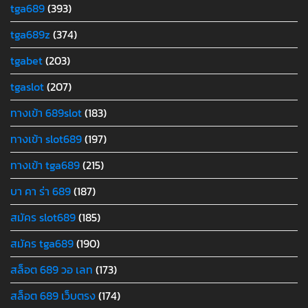
tga689
(393)
tga689z
(374)
tgabet
(203)
tgaslot
(207)
ทางเข้า 689slot
(183)
ทางเข้า slot689
(197)
ทางเข้า tga689
(215)
บา คา ร่า 689
(187)
สมัคร slot689
(185)
สมัคร tga689
(190)
สล็อต 689 วอ เลท
(173)
สล็อต 689 เว็บตรง
(174)