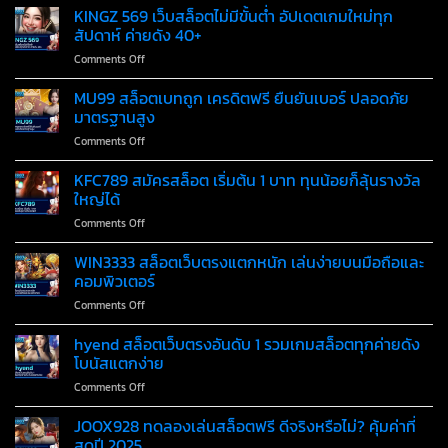
BET
KINGZ 569 เว็บสล็อตไม่มีขั้นต่ำ อัปเดตเกมใหม่ทุก
88
สัปดาห์ ค่ายดัง 40+
เว็บ
on
Comments Off
สล็อต
KINGZ
แตก
569
MU99 สล็อตเบทถูก เครดิตฟรี ยืนยันเบอร์ ปลอดภัย
หนัก
เว็บ
ที่สุด
มาตรฐานสูง
สล็อต
โบนัส
on
Comments Off
ไม่มี
แตก
MU99
ขั้น
ง่าย
สล็อต
KFC789 สมัครสล็อต เริ่มต้น 1 บาท ทุนน้อยก็ลุ้นรางวัล
ต่ำ
ทุก
เบท
อัปเดต
ใหญ่ได้
วัน
ถูก
เกม
ไม่
on
Comments Off
เครดิต
ใหม่
อั้น
KFC789
ฟรี
ทุก
สมัคร
WIN3333 สล็อตเว็บตรงแตกหนัก เล่นง่ายบนมือถือและ
ยืนยัน
สัปดาห์
สล็อต
เบอร์
คอมพิวเตอร์
ค่าย
เริ่ม
ปลอดภัย
ดัง
on
Comments Off
ต้น
มาตรฐาน
40+
WIN3333
1
สูง
สล็อต
hyend สล็อตเว็บตรงอันดับ 1 รวมเกมสล็อตทุกค่ายดัง
บาท
เว็บ
ทุน
โบนัสแตกง่าย
ตรง
น้อย
on
Comments Off
แตก
ก็
hyend
หนัก
ลุ้น
สล็อต
JOOX928 ทดลองเล่นสล็อตฟรี ดีจริงหรือไม่? คุ้มค่าที่
เล่น
รางวัล
เว็บ
ง่าย
สุดปี 2025
ใหญ่