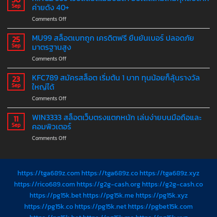
88
ค่ายดัง 40+
Sep
เว็บ
on
Comments Off
สล็อต
KINGZ
แตก
569
MU99 สล็อตเบทถูก เครดิตฟรี ยืนยันเบอร์ ปลอดภัย
หนัก
25
เว็บ
ที่สุด
มาตรฐานสูง
Sep
สล็อต
โบนัส
on
Comments Off
ไม่มี
แตก
MU99
ขั้น
ง่าย
สล็อต
KFC789 สมัครสล็อต เริ่มต้น 1 บาท ทุนน้อยก็ลุ้นรางวัล
ต่ำ
23
ทุก
เบท
อัปเดต
ใหญ่ได้
Sep
วัน
ถูก
เกม
ไม่
on
Comments Off
เครดิต
ใหม่
อั้น
KFC789
ฟรี
ทุก
สมัคร
WIN3333 สล็อตเว็บตรงแตกหนัก เล่นง่ายบนมือถือและ
ยืนยัน
11
สัปดาห์
สล็อต
เบอร์
คอมพิวเตอร์
Sep
ค่าย
เริ่ม
ปลอดภัย
ดัง
on
Comments Off
ต้น
มาตรฐาน
40+
WIN3333
1
สูง
สล็อต
บาท
เว็บ
ทุน
ตรง
https://tga689z.com
https://tga689z.co
https://tga689z.xyz
น้อย
แตก
ก็
https://rico689.com
https://g2g-cash.org
https://g2g-cash.co
หนัก
ลุ้น
https://pg15k.bet
https://pg15k.me
https://pg15k.xyz
เล่น
รางวัล
ง่าย
https://pg15k.co
https://pg15k.net
https://pgbet15k.com
ใหญ่
บน
ได้