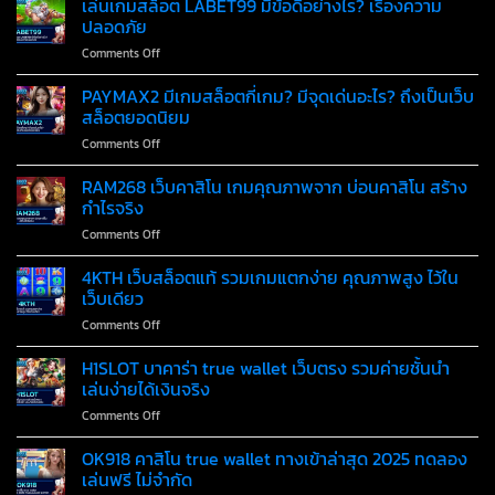
เล่นเกมสล็อต LABET99 มีข้อดีอย่างไร? เรื่องความ
แจ็ค
ทุก
พนัน
พอต
ปลอดภัย
วัน
ออนไลน์
แตก
on
Comments Off
ถูก
ง่าย
เล่น
กฎหมาย
ทำ
เกม
PAYMAX2 มีเกมสล็อตกี่เกม? มีจุดเด่นอะไร? ถึงเป็นเว็บ
เล่น
กำไร
สล็อต
ง่าย
สล็อตยอดนิยม
ได้
LABET99
ปลอดภัย
ทันที
on
Comments Off
มี
100%
PAYMAX2
ข้อดี
มี
RAM268 เว็บคาสิโน เกมคุณภาพจาก บ่อนคาสิโน สร้าง
อย่างไร?
เกม
เรื่อง
กำไรจริง
สล็อต
ความ
on
Comments Off
กี่
ปลอดภัย
RAM268
เกม?
เว็บ
4KTH เว็บสล็อตแท้ รวมเกมแตกง่าย คุณภาพสูง ไว้ใน
มี
คา
จุด
เว็บเดียว
สิโน
เด่น
on
Comments Off
เกม
อะไร?
4KTH
คุณภาพ
ถึง
เว็บ
H1SLOT บาคาร่า true wallet เว็บตรง รวมค่ายชั้นนำ
จาก
เป็น
สล็อต
บ่อน
เล่นง่ายได้เงินจริง
เว็บ
แท้
คา
สล็อต
on
Comments Off
รวม
สิโน
ยอด
H1SLOT
เกม
สร้าง
นิยม
บา
OK918 คาสิโน true wallet ทางเข้าล่าสุด 2025 ทดลอง
แตก
กำไร
คา
ง่าย
เล่นฟรี ไม่จำกัด
จริง
ร่า
คุณภาพ