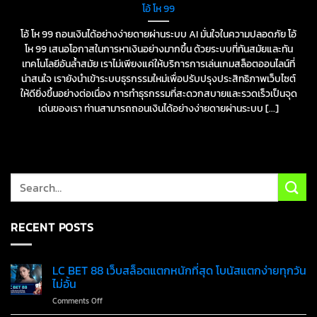
โอ้ โห 99
โอ้ โห 99 ถอนเงินได้อย่างง่ายดายผ่านระบบ AI มั่นใจในความปลอดภัย โอ้
โห 99 เสนอโอกาสในการหาเงินอย่างมากขึ้น ด้วยระบบที่ทันสมัยและทัน
เทคโนโลยีอันล้ำสมัย เราไม่เพียงแค่ให้บริการการเล่นเกมสล็อตออนไลน์ที่
น่าสนใจ เรายังนำเข้าระบบธุรกรรมใหม่เพื่อปรับปรุงประสิทธิภาพเว็บไซต์
ให้ดียิ่งขึ้นอย่างต่อเนื่อง การทำธุรกรรมที่สะดวกสบายและรวดเร็วเป็นจุด
เด่นของเรา ท่านสามารถถอนเงินได้อย่างง่ายดายผ่านระบบ [...]
RECENT POSTS
LC BET 88 เว็บสล็อตแตกหนักที่สุด โบนัสแตกง่ายทุกวัน
ไม่อั้น
on
Comments Off
LC