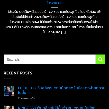
โปร7รับ100
โปร7รับ100 เว็บพนันออนไลน์ TGA689 แจกโปรสุดปัง โปร7รับ100 เข้า
เดิมพันไม่มีขั้นต่ำ 2024 เว็บพนันออนไลน์ TGA689 แจกโปรสุดปัง
โปร7รับ100 เข้าเดิมพันไม่มีขั้นต่ำ 2024 การเล่นสล็อตเว็บตรงไม่ผ่าน
เอเย่นต์นั้นมาพร้อมกับข้อดีและความน่าสนใจมากมาย ไม่ว่าจะเป็นโปรโมชั่น
โบนัสที่คุ้มค่า [...]
RECENT POSTS
LC BET 88 เว็บสล็อตแตกหนักที่สุด โบนัสแตกง่ายทุกวัน
ไม่อั้น
on
Comments Off
LC
BET
KINGZ 569 เว็บสล็อตไม่มีขั้นต่ำ อัปเดตเกมใหม่ทุก