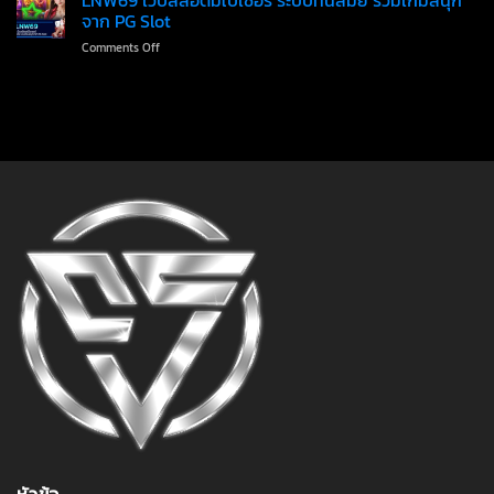
LNW69 เว็บสล็อตมีใบเซอร์ ระบบทันสมัย รวมเกมสนุก
โต้
ชั่น
ดัง
จาก PG Slot
หรือ
เปิด
เล่น
แอด
on
Comments Off
ยูส
ฟรี
ไลน์
LNW69
ใหม่
ทุก
เว็บ
beteasy24
เกม
สล็อต
ฝาก20รับ100
มี
คุ้ม
ใบ
ค่าที่
เซอร์
สุด
ระบบ
ทัน
สมัย
รวม
เกม
สนุก
จาก
PG
Slot