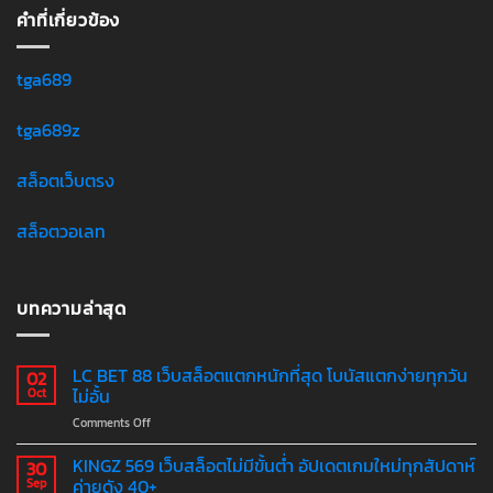
คำที่เกี่ยวข้อง
tga689
tga689z
สล็อตเว็บตรง
สล็อตวอเลท
บทความล่าสุด
LC BET 88 เว็บสล็อตแตกหนักที่สุด โบนัสแตกง่ายทุกวัน
02
ไม่อั้น
Oct
on
Comments Off
LC
BET
KINGZ 569 เว็บสล็อตไม่มีขั้นต่ำ อัปเดตเกมใหม่ทุกสัปดาห์
30
88
ค่ายดัง 40+
Sep