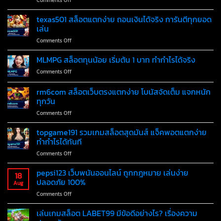
Comments Off
อันดับ
มือ
JOOX928
1
ถือ
ทดลอง
texas501 สล็อตแตกง่าย ถอนเงินได้จริง การันตีทุกยอด
รวม
และ
เล่น
เกม
เล่น
คอมพิวเตอร์
สล็อต
สล็อต
on
Comments Off
ฟรี
ทุก
texas501
ดี
ค่าย
สล็อต
MLMPG สล็อตทุนน้อย เริ่มต้น 1 บาท ทำกำไรได้จริง
จริง
ดัง
แตก
หรือ
โบนัส
on
Comments Off
ง่าย
ไม่?
แตก
MLMPG
ถอน
คุ้ม
ง่าย
สล็อต
rm6com สล็อตเว็บตรงแตกง่าย โบนัสจัดเต็ม แจกหนัก
เงิน
ค่าที่
ทุน
ได้
ทุกวัน
สุด
น้อย
จริง
ปี
on
Comments Off
เริ่ม
กา
2025
rm6com
ต้น
รัน
สล็อต
1
topgame191 รวมเกมสล็อตสุดมันส์ แจ็คพอตแตกง่าย
ตี
เว็บ
บาท
ทำกำไรได้ทันที
ทุก
ตรง
ทำ
ยอด
on
Comments Off
แตก
กำไร
เล่น
topgame191
ง่าย
ได้
รวม
pepsi123 เว็บพนันออนไลน์ ถูกกฎหมาย เล่นง่าย
โบนัส
จริง
18
เกม
จัด
ปลอดภัย 100%
Aug
สล็อต
เต็ม
on
Comments Off
สุด
แจก
pepsi123
มันส์
หนัก
เว็บ
เล่นเกมสล็อต LABET99 มีข้อดีอย่างไร? เรื่องความ
แจ็ค
ทุก
พนัน
พอต