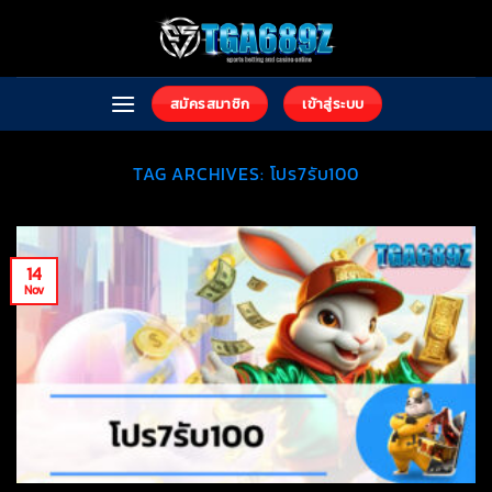
Skip
to
content
สมัครสมาชิก
เข้าสู่ระบบ
TAG ARCHIVES:
โปร7รับ100
14
Nov