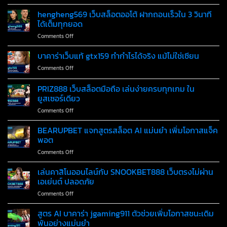
OK918
wallet
ไว้
คา
hengheng569 เว็บสล็อตออโต้ ฝากถอนเร็วใน 3 วินาที
เว็บ
ใน
สิโน
ตรง
ได้เต็มทุกยอด
เว็บ
true
รวม
เดียว
on
Comments Off
wallet
ค่าย
hengheng569
ทาง
ชั้น
เว็บ
บาคาร่าเว็บแท้ gtx159 ทำกำไรได้จริง แม้ไม่ใช่เซียน
เข้า
นำ
สล็อต
ล่าสุด
เล่น
on
Comments Off
ออ
2025
ง่าย
บา
โต้
ทดลอง
ได้
คา
PRIZ888 เว็บสล็อตมือถือ เล่นง่ายครบทุกเกม ใน
ฝาก
เล่น
เงิน
ร่า
ถอน
ยูสเซอร์เดียว
ฟรี
จริง
เว็บ
เร็ว
ไม่
on
Comments Off
แท้
ใน
จำกัด
PRIZ888
gtx159
3
เว็บ
ทำ
BEARUPBET แจกสูตรสล็อต AI แม่นยำ เพิ่มโอกาสแจ็ค
วินาที
สล็อต
กำไร
พอต
ได้
มือ
ได้
เต็ม
on
Comments Off
ถือ
จริง
ทุก
BEARUPBET
เล่น
แม้
ยอด
แจก
เล่นคาสิโนออนไลน์กับ SNOOKBET888 เว็บตรงไม่ผ่าน
ง่าย
ไม่ใช่
สูตร
ครบ
เอเย่นต์ ปลอดภัย
เซียน
สล็อต
ทุก
on
Comments Off
AI
เกม
เล่น
แม่นยำ
ใน
คา
สูตร AI บาคาร่า jgaming911 ตัวช่วยเพิ่มโอกาสชนะเดิม
เพิ่ม
ยูสเซอร์
สิ
โอ
พันอย่างแม่นยำ
เดียว