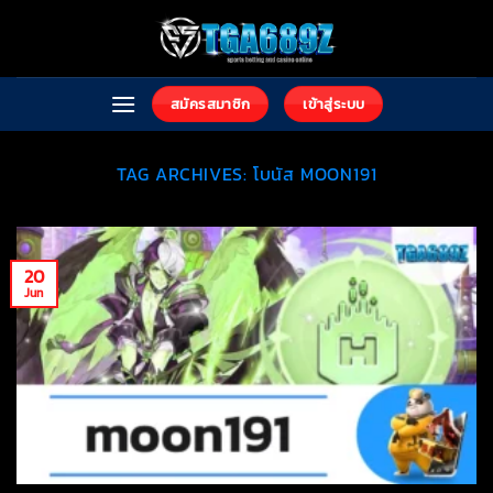
Skip
to
content
สมัครสมาชิก
เข้าสู่ระบบ
TAG ARCHIVES:
โบนัส MOON191
20
Jun