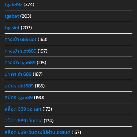
tga689z
(374)
tgabet
(203)
tgaslot
(207)
ทางเข้า 689slot
(183)
ทางเข้า slot689
(197)
ทางเข้า tga689
(215)
บา คา ร่า 689
(187)
สมัคร slot689
(185)
สมัคร tga689
(190)
สล็อต 689 วอ เลท
(173)
สล็อต 689 เว็บตรง
(174)
สล็อต 689 เว็บตรงไม่ผ่านเอเยนต์
(157)