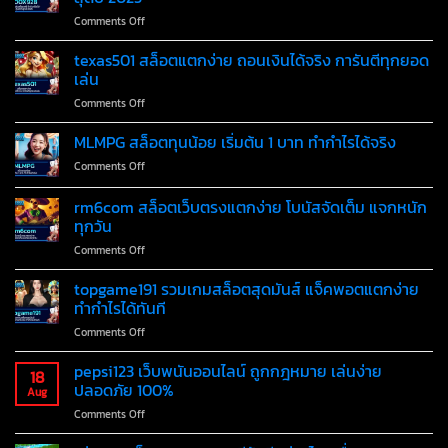
ตรง
บน
ได้
on
Comments Off
อันดับ
มือ
JOOX928
1
ถือ
ทดลอง
texas501 สล็อตแตกง่าย ถอนเงินได้จริง การันตีทุกยอด
รวม
และ
เล่น
เกม
เล่น
คอมพิวเตอร์
สล็อต
สล็อต
on
Comments Off
ฟรี
ทุก
texas501
ดี
ค่าย
สล็อต
MLMPG สล็อตทุนน้อย เริ่มต้น 1 บาท ทำกำไรได้จริง
จริง
ดัง
แตก
หรือ
โบนัส
on
Comments Off
ง่าย
ไม่?
แตก
MLMPG
ถอน
คุ้ม
ง่าย
สล็อต
rm6com สล็อตเว็บตรงแตกง่าย โบนัสจัดเต็ม แจกหนัก
เงิน
ค่าที่
ทุน
ได้
ทุกวัน
สุด
น้อย
จริง
ปี
on
Comments Off
เริ่ม
กา
2025
rm6com
ต้น
รัน
สล็อต
1
topgame191 รวมเกมสล็อตสุดมันส์ แจ็คพอตแตกง่าย
ตี
เว็บ
บาท
ทำกำไรได้ทันที
ทุก
ตรง
ทำ
ยอด
on
Comments Off
แตก
กำไร
เล่น
topgame191
ง่าย
ได้
รวม
pepsi123 เว็บพนันออนไลน์ ถูกกฎหมาย เล่นง่าย
โบนัส
จริง
18
เกม
จัด
ปลอดภัย 100%
Aug
สล็อต
เต็ม
on
Comments Off
สุด
แจก
pepsi123
มันส์
หนัก
เว็บ