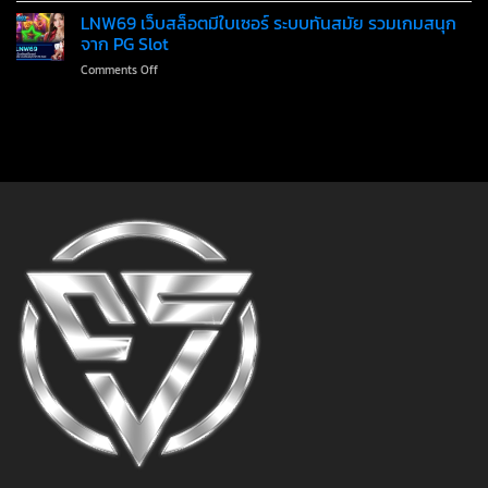
ออ
โม
ค่าย
LNW69 เว็บสล็อตมีใบเซอร์ ระบบทันสมัย รวมเกมสนุก
โต้
ชั่น
ดัง
จาก PG Slot
หรือ
เปิด
เล่น
แอด
on
Comments Off
ยูส
ฟรี
ไลน์
LNW69
ใหม่
ทุก
เว็บ
beteasy24
เกม
สล็อต
ฝาก20รับ100
มี
คุ้ม
ใบ
ค่าที่
เซอร์
สุด
ระบบ
ทัน
สมัย
รวม
เกม
สนุก
จาก
PG
Slot