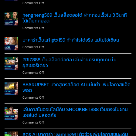
on
Comments Off
true
สูง
OK918
wallet
ไว้
คา
hengheng569 เว็บสล็อตออโต้ ฝากถอนเร็วใน 3 วินาที
เว็บ
ใน
สิโน
ตรง
ได้เต็มทุกยอด
เว็บ
true
รวม
เดียว
on
Comments Off
wallet
ค่าย
hengheng569
ทาง
ชั้น
เว็บ
บาคาร่าเว็บแท้ gtx159 ทำกำไรได้จริง แม้ไม่ใช่เซียน
เข้า
นำ
สล็อต
ล่าสุด
เล่น
on
Comments Off
ออ
2025
ง่าย
บา
โต้
ทดลอง
ได้
คา
PRIZ888 เว็บสล็อตมือถือ เล่นง่ายครบทุกเกม ใน
ฝาก
เล่น
เงิน
ร่า
ถอน
ยูสเซอร์เดียว
ฟรี
จริง
เว็บ
เร็ว
ไม่
on
Comments Off
แท้
ใน
จำกัด
PRIZ888
gtx159
3
เว็บ
ทำ
BEARUPBET แจกสูตรสล็อต AI แม่นยำ เพิ่มโอกาสแจ็ค
วินาที
สล็อต
กำไร
พอต
ได้
มือ
ได้
เต็ม
on
Comments Off
ถือ
จริง
ทุก
BEARUPBET
เล่น
แม้
ยอด
แจก
เล่นคาสิโนออนไลน์กับ SNOOKBET888 เว็บตรงไม่ผ่าน
ง่าย
ไม่ใช่
สูตร
ครบ
เอเย่นต์ ปลอดภัย
เซียน
สล็อต
ทุก
on
Comments Off
AI
เกม
เล่น
แม่นยำ
ใน
คา
สูตร AI บาคาร่า jgaming911 ตัวช่วยเพิ่มโอกาสชนะเดิม
เพิ่ม
ยูสเซอร์