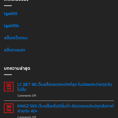
tga689
tga689z
สล็อตเว็บตรง
สล็อตวอเลท
บทความล่าสุด
LC BET 88 เว็บสล็อตแตกหนักที่สุด โบนัสแตกง่ายทุกวัน
02
ไม่อั้น
Oct
on
Comments Off
LC
BET
KINGZ 569 เว็บสล็อตไม่มีขั้นต่ำ อัปเดตเกมใหม่ทุกสัปดาห์
30
88
ค่ายดัง 40+
Sep
เว็บ
on
Comments Off
สล็อต