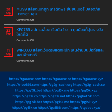
KINGZ
แตก
569
MU99 สล็อตเบทถูก เครดิตฟรี ยืนยันเบอร์ ปลอดภัย
หนัก
25
เว็บ
ที่สุด
มาตรฐานสูง
Sep
สล็อต
โบนัส
on
Comments Off
ไม่มี
แตก
MU99
ขั้น
ง่าย
สล็อต
KFC789 สมัครสล็อต เริ่มต้น 1 บาท ทุนน้อยก็ลุ้นรางวัล
ต่ำ
23
ทุก
เบท
อัปเดต
ใหญ่ได้
Sep
วัน
ถูก
เกม
ไม่
on
Comments Off
เครดิต
ใหม่
อั้น
KFC789
ฟรี
ทุก
สมัคร
WIN3333 สล็อตเว็บตรงแตกหนัก เล่นง่ายบนมือถือและ
ยืนยัน
11
สัปดาห์
สล็อต
เบอร์
คอมพิวเตอร์
Sep
ค่าย
เริ่ม
ปลอดภัย
ดัง
on
Comments Off
ต้น
มาตรฐาน
40+
WIN3333
1
สูง
สล็อต
บาท
เว็บ
ทุน
ตรง
https://tga689z.com
https://tga689z.co
https://tga689z.xyz
น้อย
แตก
ก็
https://rico689.com
https://g2g-cash.org
https://g2g-cash.co
หนัก
ลุ้น
https://pg15k.bet
https://pg15k.me
https://pg15k.xyz
เล่น
รางวัล
ง่าย
https://pg15k.co
https://pg15k.net
https://pgbet15k.com
ใหญ่
บน
ได้
https://pg15k.bet
https://pg15k.me
https://pg15k.xyz
มือ
https://pg15k.co
https://tga1168.com/
https://tgabet.xyz/
ถือ
และ