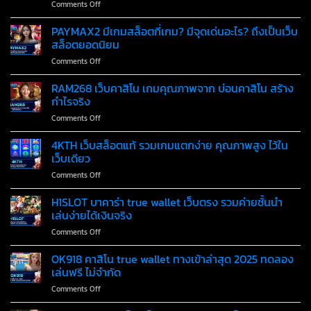
on
Comments Off
ถูก
ง่าย
เล่น
กฎหมาย
ทำ
เกม
PAYMAX2 มีเกมสล็อตกี่เกม? มีจุดเด่นอะไร? ถึงเป็นเว็บ
เล่น
กำไร
สล็อต
ง่าย
สล็อตยอดนิยม
ได้
LABET99
ปลอดภัย
ทันที
on
Comments Off
มี
100%
PAYMAX2
ข้อดี
มี
RAM268 เว็บคาสิโน เกมคุณภาพจาก บ่อนคาสิโน สร้าง
อย่างไร?
เกม
เรื่อง
กำไรจริง
สล็อต
ความ
on
Comments Off
กี่
ปลอดภัย
RAM268
เกม?
เว็บ
4KTH เว็บสล็อตแท้ รวมเกมแตกง่าย คุณภาพสูง ไว้ใน
มี
คา
จุด
เว็บเดียว
สิโน
เด่น
on
Comments Off
เกม
อะไร?
4KTH
คุณภาพ
ถึง
เว็บ
H1SLOT บาคาร่า true wallet เว็บตรง รวมค่ายชั้นนำ
จาก
เป็น
สล็อต
บ่อน
เล่นง่ายได้เงินจริง
เว็บ
แท้
คา
สล็อต
on
Comments Off
รวม
สิโน
ยอด
H1SLOT
เกม
สร้าง
นิยม
บา
OK918 คาสิโน true wallet ทางเข้าล่าสุด 2025 ทดลอง
แตก
กำไร
คา
ง่าย
เล่นฟรี ไม่จำกัด
จริง
ร่า
คุณภาพ
on
Comments Off
true
สูง
OK918
wallet
ไว้