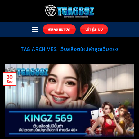
Skip
to
content
สมัครสมาชิก
เข้าสู่ระบบ
TAG ARCHIVES:
เว็บสล็อตใหม่ล่าสุดเว็บตรง
30
Sep